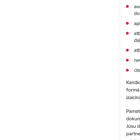
au
do
ap
at
da
at
ne
ci
Kandid
formā 
izaici
Pamato
dokume
Jūsu d
partne