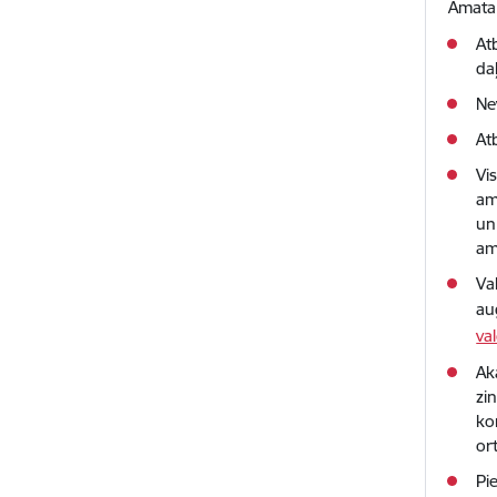
Amata
At
da
Ne
At
Vi
am
un
am
Va
au
va
Ak
zi
ko
or
Pi