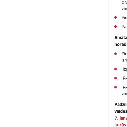
ci
va
Pi
Pa
Amata
norād
Pi
iz
Iz
Pi
Pi
va
Padzi
valde
7.
jan
kurās