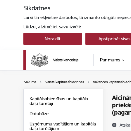
Pāriet uz lapas saturu
Sīkdatnes
Lai šī tīmekļvietne darbotos, tā izmanto obligāti nepiec
Lūdzu, atzīmējiet savu izvēli:
Noraidīt
Apstiprināt visas
Par mums
Sākums
Valsts kapitālsabiedrības
Vakances kapitālsabiedr
Aicinā
Kapitālsabiedrības un kapitāla
daļu turētāji
priekš
(pagar
Datubāze
Uzņēmumu vadītājiem un kapitāla
Atska
daļu turētājiem