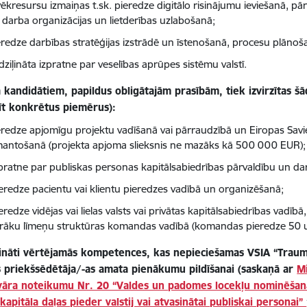
lvēkresursu izmaiņas t.sk. pieredze digitālo risinājumu ieviešanā, p
i darba organizācijas un lietderības uzlabošanā;
eredze darbības stratēģijas izstrādē un īstenošanā, procesu plānoš
dziļināta izpratne par veselības aprūpes sistēmu valstī.
 kandidātiem, papildus obligātajām prasībām, tiek izvirzītas š
īt konkrētus piemērus):
eredze apjomīgu projektu vadīšanā vai pārraudzībā un Eiropas Sav
mantošanā (projekta apjoma slieksnis ne mazāks kā 500 000 EUR);
pratne par publiskas personas kapitālsabiedrības pārvaldību un da
eredze pacientu vai klientu pieredzes vadībā un organizēšanā;
eredze vidējas vai lielas valsts vai privātas kapitālsabiedrības vadī
irāku līmeņu struktūras komandas vadībā (komandas pieredze 50 u
ļināti vērtējamās kompetences, kas nepieciešamas VSIA “Trauma
s priekšsēdētāja/-as amata pienākumu pildīšanai (saskaņā ar
M
vāra noteikumu Nr. 20 “Valdes un padomes locekļu nominēšanas
kapitāla daļas pieder valstij vai atvasinātai publiskai personai”