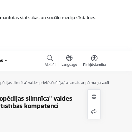
zmantotas statistikas un sociālo mediju sīkdatnes.
as
Language
Meklēt
Piekļūstamība
opēdijas slimnīca" valdes priekšsēdētāja/-as amatu ar pārmaiņu vadības un attīstī
opēdijas slimnīca" valdes
ttīstības kompetenci