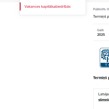
Vakances kapitālsabiedrībās
Publicēts: 
Termiņš p
Gads
2025
Termiņš 
Latvij
slimn