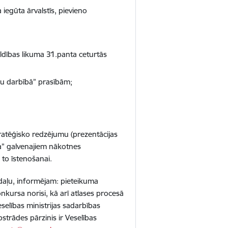
 iegūta ārvalstīs, pievieno
aldības likuma 31.panta ceturtās
nu darbībā” prasībām;
 stratēģisko redzējumu (prezentācijas
a” galvenajiem nākotnes
 to īstenošanai.
daļu, informējam: pieteikuma
nkursa norisi, kā arī atlases procesā
selības ministrijas sadarbības
trādes pārzinis ir Veselības