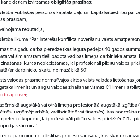
 kandidātiem izvirzāmās
obligātās prasības:
bilstība Publiskas personas kapitāla daļu un kapitālsabiedrību pārv
ļas prasībām;
vainojama reputācija;
bilstība likuma “Par interešu konflikta novēršanu valsts amatperso
smaz trīs gadu darba pieredze (kas iegūta pēdējos 10 gados summāri
atā vai šim amatam tieši padota vadības līmeņa darbinieka amatā
 zināšanas, kuras nepieciešamas, lai profesionāli pildītu valdes p
atā (ar darbinieku skaitu ne mazāk kā 50);
lsts valodas prasme normatīvajos aktos valsts valodas lietošanas j
gstāks līmenis) un angļu valodas zināšanas vismaz C1 līmenī atbils
lodu apguvei
;
adēmiskā augstākā vai otrā līmeņa profesionālā augstākā izglītība (
nātnēs, uzņēmējdarbībā, vadībzinātnē vai finansēs), kas nodrošina
mpetenču kopumu, lai profesionāli pildītu valdes priekšsēdētāja 
topēdijas slimnīca”;
eredze pārmaiņu un attīstības procesu vadīšanā, kas skar organizāc