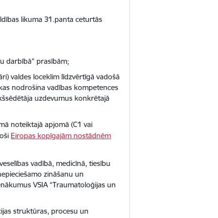
aldības likuma 31.panta ceturtās
nu darbībā” prasībām;
) valdes loceklim līdzvērtīgā vadošā
, kas nodrošina vadības kompetences
riekšsēdētāja uzdevumus konkrētajā
omā noteiktajā apjomā (C1 vai
toši
Eiropas kopīgajām nostādnēm
veselības vadībā, medicīnā, tiesību
 nepieciešamo zināšanu un
pienākumus VSIA “Traumatoloģijas un
ijas struktūras, procesu un