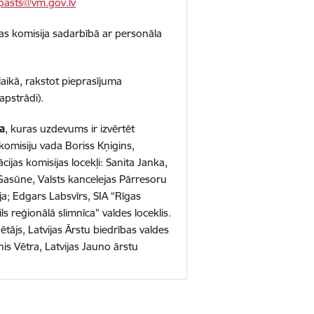
pasts@vm.gov.lv
as komisija sadarbībā ar personāla
aikā, rakstot pieprasījuma
 apstrādi).
a
, kuras uzdevums ir izvērtēt
omisiju vada Boriss Kņigins,
ijas komisijas locekļi: Sanita Janka,
Gasūne, Valsts kancelejas Pārresoru
a; Edgars Labsvīrs, SIA “Rīgas
s reģionālā slimnīca” valdes loceklis.
ētājs, Latvijas Ārstu biedrības valdes
nis Vētra, Latvijas Jauno ārstu