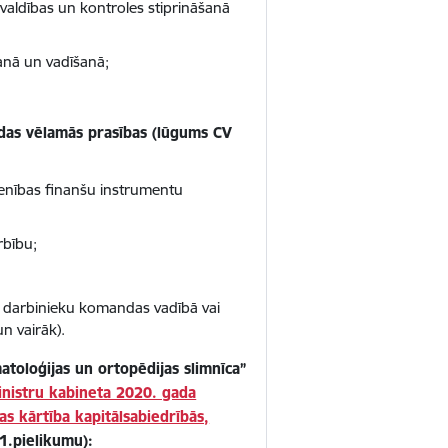
ārvaldības un kontroles stiprināšanā
anā un vadīšanā;
ādas vēlamās prasības (lūgums CV
ienības finanšu instrumentu
rbību;
bā, darbinieku komandas vadībā vai
n vairāk).
toloģijas un ortopēdijas slimnīca”
inistru kabineta 2020. gada
 kārtība kapitālsabiedrībās,
1.pielikumu):