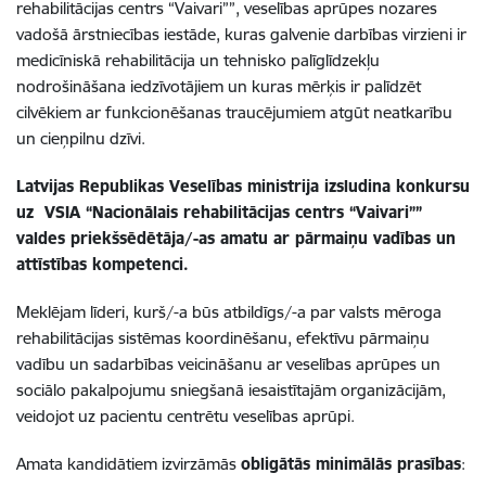
rehabilitācijas centrs “Vaivari””, veselības aprūpes nozares
vadošā ārstniecības iestāde, kuras galvenie darbības virzieni ir
medicīniskā rehabilitācija un tehnisko palīglīdzekļu
nodrošināšana iedzīvotājiem un kuras mērķis ir palīdzēt
cilvēkiem ar funkcionēšanas traucējumiem atgūt neatkarību
un cieņpilnu dzīvi.
Latvijas Republikas Veselības ministrija izsludina konkursu
uz VSIA “Nacionālais rehabilitācijas centrs “Vaivari””
valdes priekšsēdētāja/-as amatu ar pārmaiņu vadības un
attīstības kompetenci.
Meklējam līderi, kurš/-a būs atbildīgs/-a par valsts mēroga
rehabilitācijas sistēmas koordinēšanu, efektīvu pārmaiņu
vadību un sadarbības veicināšanu ar veselības aprūpes un
sociālo pakalpojumu sniegšanā iesaistītajām organizācijām,
veidojot uz pacientu centrētu veselības aprūpi.
Amata kandidātiem izvirzāmās
obligātās minimālās prasības
: