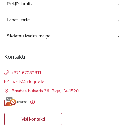
Piekļūstamība
Lapas karte
Sīkdatņu izvēles maiņa
Kontakti
+371 67082811
E-pasts:
pasts@mk.gov.lv
Brīvības bulvāris 36, Rīga, LV-1520
Visi kontakti