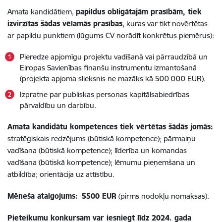
Amata kandidātiem,
papildus obligātajām prasībām, tiek
izvirzītas šādas vēlamās prasības
, kuras var tikt novērtētas
ar papildu punktiem (lūgums CV norādīt konkrētus piemērus):
Pieredze apjomīgu projektu vadīšanā vai pārraudzībā un
Eiropas Savienības finanšu instrumentu izmantošanā
(projekta apjoma slieksnis ne mazāks kā 500 000 EUR).
Izpratne par publiskas personas kapitālsabiedrības
pārvaldību un darbību.
Amata kandidātu kompetences tiek vērtētas šādās jomās:
stratēģiskais redzējums (būtiskā kompetence); pārmaiņu
vadīšana (būtiskā kompetence); līderība un komandas
vadīšana (būtiskā kompetence); lēmumu pieņemšana un
atbildība; orientācija uz attīstību.
Mēneša atalgojums:
5500 EUR
(pirms nodokļu nomaksas).
Pieteikumu konkursam var iesniegt līdz 2024. gada