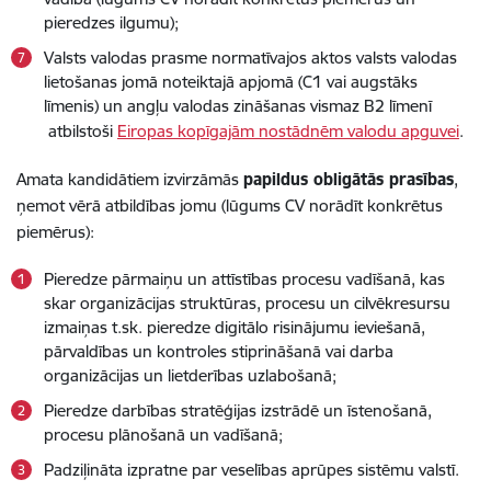
pieredzes ilgumu);
Valsts valodas prasme normatīvajos aktos valsts valodas
lietošanas jomā noteiktajā apjomā (C1 vai augstāks
līmenis) un angļu valodas zināšanas vismaz B2 līmenī
atbilstoši
Eiropas kopīgajām nostādnēm valodu apguvei
.
Amata kandidātiem izvirzāmās
papildus obligātās prasības
,
ņemot vērā atbildības jomu (lūgums CV norādīt konkrētus
piemērus):
Pieredze pārmaiņu un attīstības procesu vadīšanā, kas
skar organizācijas struktūras, procesu un cilvēkresursu
izmaiņas t.sk. pieredze digitālo risinājumu ieviešanā,
pārvaldības un kontroles stiprināšanā vai darba
organizācijas un lietderības uzlabošanā;
Pieredze darbības stratēģijas izstrādē un īstenošanā,
procesu plānošanā un vadīšanā;
Padziļināta izpratne par veselības aprūpes sistēmu valstī.