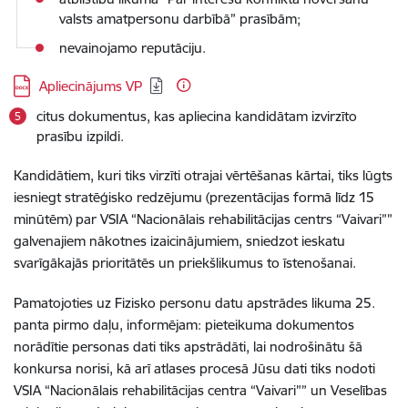
valsts amatpersonu darbībā” prasībām;
nevainojamo reputāciju.
Lejupielādēt:
Apliecinājums VP
citus dokumentus, kas apliecina kandidātam izvirzīto
prasību izpildi.
Kandidātiem, kuri tiks virzīti otrajai vērtēšanas kārtai, tiks lūgts
iesniegt stratēģisko redzējumu (prezentācijas formā līdz 15
minūtēm) par VSIA “Nacionālais rehabilitācijas centrs “Vaivari””
galvenajiem nākotnes izaicinājumiem, sniedzot ieskatu
svarīgākajās prioritātēs un priekšlikumus to īstenošanai.
Pamatojoties uz Fizisko personu datu apstrādes likuma 25.
panta pirmo daļu, informējam: pieteikuma dokumentos
norādītie personas dati tiks apstrādāti, lai nodrošinātu šā
konkursa norisi, kā arī atlases procesā Jūsu dati tiks nodoti
VSIA “Nacionālais rehabilitācijas centra “Vaivari”” un Veselības