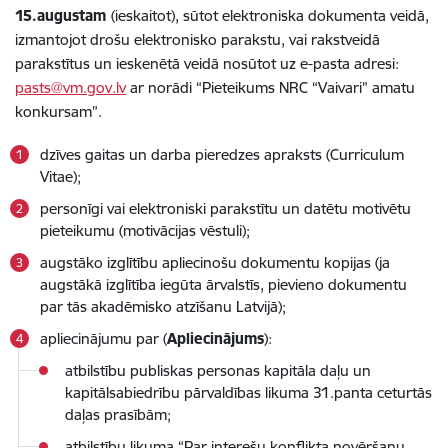
15.augustam
(ieskaitot), sūtot elektroniska dokumenta veidā,
izmantojot drošu elektronisko parakstu, vai rakstveidā
parakstītus un ieskenētā veidā nosūtot uz e-pasta adresi:
pasts@vm.gov.lv
ar norādi “Pieteikums NRC “Vaivari” amatu
konkursam”.
dzīves gaitas un darba pieredzes apraksts (Curriculum
Vitae);
personīgi vai elektroniski parakstītu un datētu motivētu
pieteikumu (motivācijas vēstuli);
augstāko izglītību apliecinošu dokumentu kopijas (ja
augstākā izglītība iegūta ārvalstīs, pievieno dokumentu
par tās akadēmisko atzīšanu Latvijā);
apliecinājumu par (
Apliecinājums
):
atbilstību publiskas personas kapitāla daļu un
kapitālsabiedrību pārvaldības likuma 31.panta ceturtās
daļas prasībām;
atbilstību likuma “Par interešu konflikta novēršanu