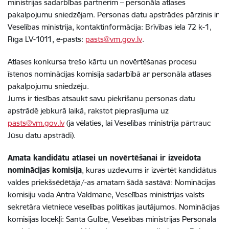
ministrijas sadarbības partnerim – personāla atlases
pakalpojumu sniedzējam. Personas datu apstrādes pārzinis ir
Veselības ministrija, kontaktinformācija: Brīvības iela 72 k-1,
Rīga LV-1011, e-pasts:
pasts@vm.gov.lv
.
Atlases konkursa trešo kārtu un novērtēšanas procesu
īstenos nominācijas komisija sadarbībā ar personāla atlases
pakalpojumu sniedzēju.
Jums ir tiesības atsaukt savu piekrišanu personas datu
apstrādē jebkurā laikā, rakstot pieprasījuma uz
pasts@vm.gov.lv
(ja vēlaties, lai Veselības ministrija pārtrauc
Jūsu datu apstrādi).
Amata kandidātu atlasei un novērtēšanai ir izveidota
nominācijas komisija
, kuras uzdevums ir izvērtēt kandidātus
valdes priekšsēdētāja/-as amatam šādā sastāvā: Nominācijas
komisiju vada Antra Valdmane, Veselības ministrijas valsts
sekretāra vietniece veselības politikas jautājumos. Nominācijas
komisijas locekļi: Santa Gulbe, Veselības ministrijas Personāla