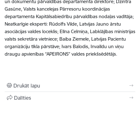
un dokumentu pārvaldības departamenta direktore; Dzintra
Gasūne, Valsts kancelejas Pārresoru koordinācijas
departamenta Kapitālsabiedrību pārvaldības nodaļas vadītāja;
Neatkarīgie eksperti: Rūdolfs Vilde, Latvijas Jauno ārstu
asociācijas valdes loceklis; Elīna Celmiņa, Labklājības ministrijas
valsts sekretāra vietniece; Baiba Ziemele, Latvijas Pacientu
organizāciju tīkla pārstāve; Ivars Balodis, Invalīdu un viņu
draugu apvienības “APEIRONS” valdes priekšsēdētājs.
Drukāt lapu
Dalīties