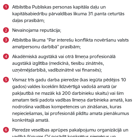
Atbilstība Publiskas personas kapitāla daļu un
kapitālsabiedrību pārvaldības likuma 31.panta ceturtās
daļas prasībām;
Nevainojama reputācija;
Atbilstība likuma “Par interešu konflikta novēršanu valsts
amatpersonu darbībā” prasībām;
Akadēmiskā augstākā vai otrā līmeņa profesionālā
augstākā izglītība (medicīnā, tiesību zinātnēs,
uzņēmējdarbībā, vadībzinātnē vai finansēs);
Vismaz trīs gadu darba pieredze (kas iegūta pēdējos 10
gados) valdes loceklim līdzvērtīgā vadošā amatā (ar
pakļautībā ne mazāk kā 200 darbinieku skaitu) vai šim
amatam tieši padota vadības līmeņa darbinieka amatā, kas
nodrošina vadības kompetences un zināšanas, kuras
nepieciešamas, lai profesionāli pildītu amata pienākumus
konkrētajā amatā.
Pieredze veselības aprūpes pakalpojumu organizācijā un
vadībā (lūgums CV norādīt konkrētus piemērus un