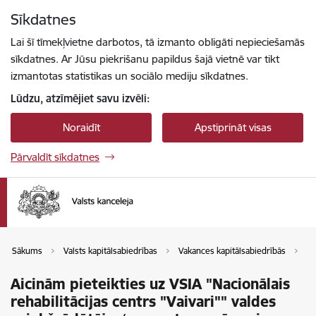
Pāriet uz lapas saturu
Sīkdatnes
Spied
lai meklētu
Enter
Lai šī tīmekļvietne darbotos, tā izmanto obligāti nepieciešamās
sīkdatnes. Ar Jūsu piekrišanu papildus šajā vietnē var tikt
izmantotas statistikas un sociālo mediju sīkdatnes.
Lūdzu, atzīmējiet savu izvēli:
Noraidīt
Apstiprināt visas
Pārvaldīt sīkdatnes
Sākums
Valsts kapitālsabiedrības
Vakances kapitālsabiedrībās
Va
Aicinām pieteikties uz VSIA "Nacionālais
rehabilitācijas centrs "Vaivari"" valdes