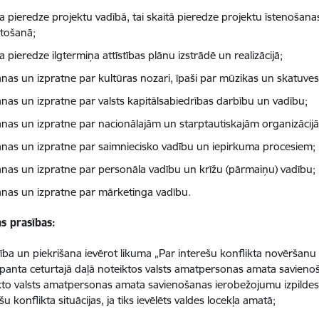
a pieredze projektu vadībā, tai skaitā pieredze projektu īstenošana
tošanā;
 pieredze ilgtermiņa attīstības plānu izstrādē un realizācijā;
anas un izpratne par kultūras nozari, īpaši par mūzikas un skatuve
anas un izpratne par valsts kapitālsabiedrības darbību un vadību;
anas un izpratne par nacionālajām un starptautiskajām organizācijā
anas un izpratne par saimniecisko vadību un iepirkuma procesiem;
anas un izpratne par personāla vadību un krīžu (pārmaiņu) vadību;
anas un izpratne par mārketinga vadību.
as prasības:
stība un piekrišana ievērot likuma „Par interešu konflikta novēršan
 panta ceturtajā daļā noteiktos valsts amatpersonas amata savieno
kto valsts amatpersonas amata savienošanas ierobežojumu izpildes 
šu konflikta situācijas, ja tiks ievēlēts valdes locekļa amatā;