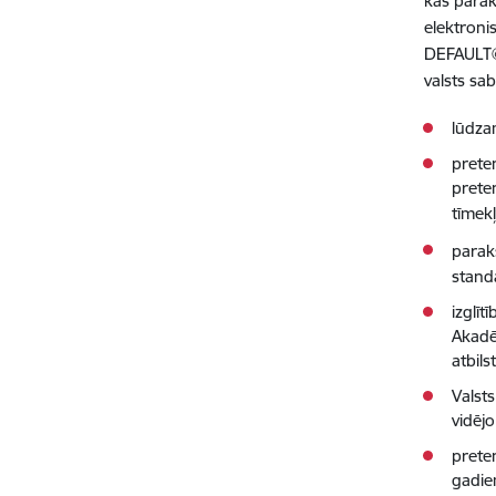
kas parak
elektroni
DEFAULT@
valsts sa
lūdza
prete
prete
tīmek
parak
stand
izglīt
Akadē
atbils
Valsts
vidēj
prete
gadie