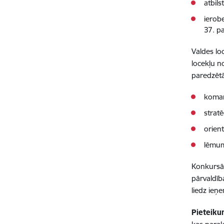
atbil
ierob
37. pa
Valdes lo
locekļu n
paredzēt
koman
strat
orient
lēmum
Konkursā 
pārvaldīb
liedz ieņ
Pieteiku