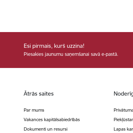
Esi pirmais, kurš uzzina!
Piesakies jaunumu saņemšanai savā e-pastā.
Kājene
Ātrās saites
Noderīg
Par mums
Privātuma
Vakances kapitālsabiedrībās
Piekļūsta
Dokumenti un resursi
Lapas kar