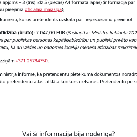
a apjoms – 3 (trīs) līdz 5 (piecas) A4 formāta lapas) (informācija pa
bu pieejama
oficiālajā mājaslpā
);
dokumenti, kurus pretendents uzskata par nepieciešamu pievienot.
līdzība (bruto):
7 047,00 EUR (
Saskaņā
ar
Ministru kabineta 202
i par publiskas personas kapitālsabiedrību un publiski privāto ka
kaitu, kā arī valdes un padomes locekļu mēneša atlīdzības maksim
 uzziņām
+371 25784750
.
ministrija informē, ka pretendentu pieteikuma dokumentos norādītie 
tu pretendentu atlasi atklāta konkursa ietvaros. Pretendentu perso
Vai šī informācija bija noderīga?