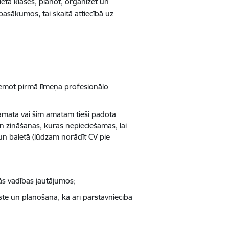
leta klases, plānot, organizēt un
pasākumos, tai skaitā attiecībā uz
ņemot pirmā līmeņa profesionālo
 amatā vai šim amatam tieši padota
 zināšanas, kuras nepieciešamas, lai
 un baletā (lūdzam norādīt CV pie
vās vadības jautājumos;
ste un plānošana, kā arī pārstāvniecība