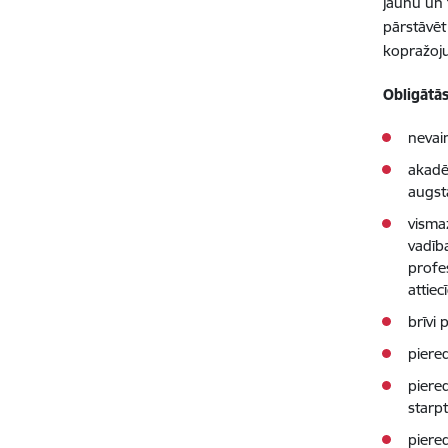
jaunu un 
pārstāvēt
kopražoju
Obligātās
nevai
akadē
augstā
visma
vadīb
profe
attiec
brīvi 
piere
piere
starp
piere