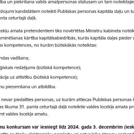
stība un piekrišana valsts amatpersonas statusam un tam noteiktaj
ežojumi kandidātiem noteikti Publiskas personas kapitāla daļu un k
nta ceturtajā daļā.
cekļu amata pretendentiem tiks novērtētas Ministru kabineta not
ominēšanas kārtība kapitālsabiedrībās, kurās kapitāla daļas pieder va
ās kompetences, no kurām būtiskākās noteiktas:
das vadīšana;
ēģiskais redzējums (būtiskā kompetence);
ācija uz attīstību (būtiskā kompetence);
u pieņemšana un atbildība.
nevar piedalīties personas, uz kurām attiecas Publiskas personas k
as likuma 31. panta ceturtajā daļā noteiktie valdes locekļa amata pr
emt valdes locekļa amatu.
mu konkursam var iesniegt līdz 2024. gada 3. decembrim (iesk