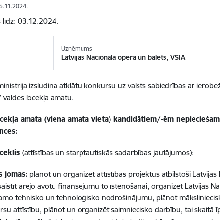
05.11.2024.
s līdz: 03.12.2024.
Uzņēmums
Latvijas Nacionālā opera un balets, VSIA
ministrija izsludina atklātu konkursu uz valsts sabiedrības ar ierobe
” valdes locekļa amatu.
ocekļa amata (viena amata vieta) kandidātiem/-ēm nepieciešam
nces:
oceklis
(attīstības un starptautiskās sadarbības jautājumos):
s jomas:
plānot un organizēt attīstības projektus atbilstoši Latvij
esaistīt ārējo avotu finansējumu to īstenošanai, organizēt Latvijas 
amo tehnisko un tehnoloģisko nodrošinājumu, plānot mākslinieci
ursu attīstību, plānot un organizēt saimniecisko darbību, tai skaitā 