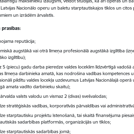
talantīgu mākslinieku izaugsmi, veidot studijas, kā arī operas un ba
 Latvijas Nacionālo operu un baletu starptautiskajos tīklos un citos 
miem un izrādēm ārvalstīs.
 prasības:
nojama reputācija;
miskā augstākā vai otrā līmeņa profesionālā augstākā izglītība (iz
ko izglītību);
z 5 (piecu) gadu darba pieredze valdes loceklim līdzvērtīgā vadošā
as līmeņa darbinieka amatā, kas nodrošina vadības kompetences un
sionāli pildītu valdes locekļa uzdevumus Latvijas Nacionālajā operā
īgā amata vadīto darbinieku skaitu);
pārvalda valsts valodu un vismaz 2 (divas) svešvalodas;
dze stratēģiskās vadības, korporatīvās pārvaldības vai administratī
dze starptautisku projektu īstenošanā, tai skaitā finansējuma piesai
tautiskās sadarbības platformās, organizācijās un tīklos;
dze starptautiskās sadarbības jomā;