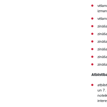
vēlam
izman
vēlama
zināš
zināš
zināš
zināš
zināš
zināš
Atbilstīb
atbil
un 7.
notei
intere