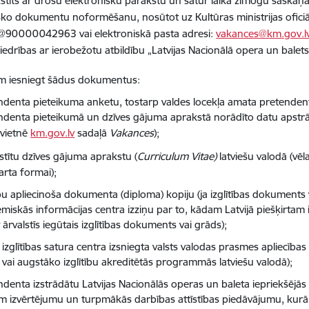
stīts ar drošu elektronisku parakstu un satur laika zīmogu saskaņ
sko dokumentu noformēšanu, nosūtot uz Kultūras ministrijas oficiāl
90000042963 vai elektroniskā pasta adresi:
vakances@km.gov.l
biedrības ar ierobežotu atbildību „Latvijas Nacionālā opera un balet
m iesniegt šādus dokumentus:
ndenta pieteikuma anketu, tostarp valdes locekļa amata pretenden
ndenta pieteikumā un dzīves gājuma aprakstā norādīto datu apstrād
ļvietnē
km.gov.lv
sadaļā
Vakances
);
stītu dzīves gājuma aprakstu (
Curriculum Vitae)
latviešu valodā (vēl
arta formai);
ību apliecinoša dokumenta (diploma) kopiju (ja izglītības dokuments v
miskās informācijas centra izziņu par to, kādam Latvijā piešķirta
t ārvalstīs iegūtais izglītības dokuments vai grāds);
 izglītības satura centra izsniegta valsts valodas prasmes apliecība
o vai augstāko izglītību akreditētās programmās latviešu valodā);
ndenta izstrādātu Latvijas Nacionālās operas un baleta iepriekšējās
m izvērtējumu un turpmākās darbības attīstības piedāvājumu, kurā no