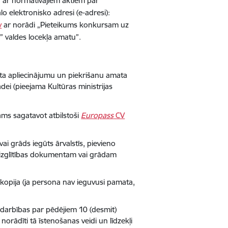
ā ar normatīvajiem aktiem par
o elektronisko adresi (e-adresi):
v
ar norādi „Pieteikums konkursam uz
s” valdes locekļa amatu”.
ta apliecinājumu un piekrišanu amata
ei (pieejama Kultūras ministrijas
ams sagatavot atbilstoši
Europass
CV
ai grāds iegūts ārvalstīs, pievieno
m izglītības dokumentam vai grādam
s kopija (ja persona nav ieguvusi pamata,
 darbības par pēdējiem 10 (desmit)
rādīti tā īstenošanas veidi un līdzekļi