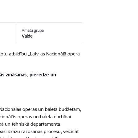
Amatu grupa
Valde
žotu atbildību „Latvijas Nacionālā opera
ās zināšanas, pieredze un
as Nacionālās operas un baleta budžetam,
Nacionālās operas un baleta darbībai
skā un tehniskā departamenta
īpaši izrāžu ražošanas procesu, veicināt