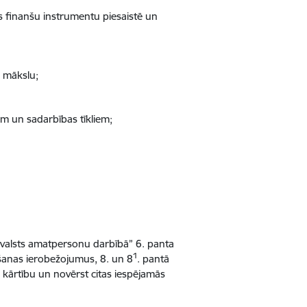
s finanšu instrumentu piesaistē un
s mākslu;
m un sadarbības tīkliem;
u valsts amatpersonu darbībā” 6. panta
1
šanas ierobežojumus, 8. un 8
. pantā
kārtību un novērst citas iespējamās