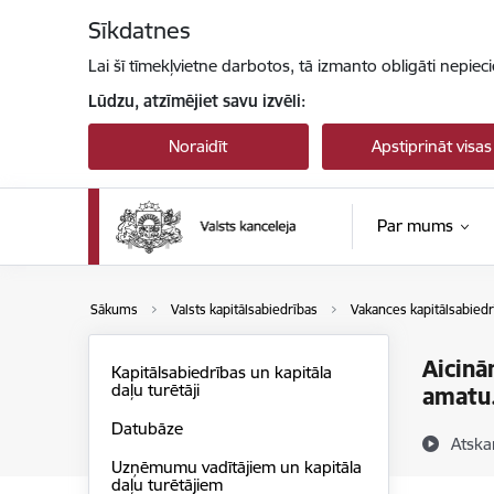
Pāriet uz lapas saturu
Sīkdatnes
Lai šī tīmekļvietne darbotos, tā izmanto obligāti nepiec
Lūdzu, atzīmējiet savu izvēli:
Noraidīt
Apstiprināt visas
Par mums
Sākums
Valsts kapitālsabiedrības
Vakances kapitālsabiedr
Aicinā
Kapitālsabiedrības un kapitāla
daļu turētāji
amatu
Datubāze
Atska
Uzņēmumu vadītājiem un kapitāla
daļu turētājiem