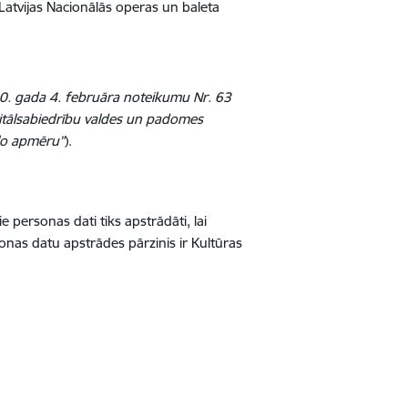
r Latvijas Nacionālās operas un baleta
0. gada 4. februāra noteikumu Nr. 63
pitālsabiedrību valdes un padomes
ālo apmēru”
).
personas dati tiks apstrādāti, lai
nas datu apstrādes pārzinis ir Kultūras