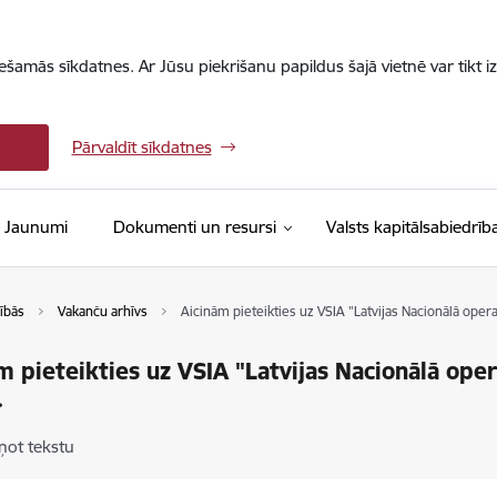
iešamās sīkdatnes. Ar Jūsu piekrišanu papildus šajā vietnē var tikt i
Pārvaldīt sīkdatnes
Jaunumi
Dokumenti un resursi
Valsts kapitālsabiedrīb
ībās
Vakanču arhīvs
Aicinām pieteikties uz VSIA "Latvijas Nacionālā opera
m pieteikties uz VSIA "Latvijas Nacionālā oper
.
ņot tekstu