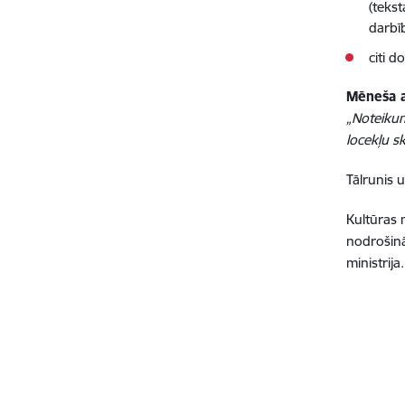
(tekst
darbī
citi 
Mēneša at
„Noteikum
locekļu s
Tālrunis
Kultūras 
nodrošinā
ministrija.