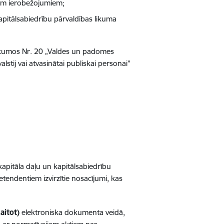
iem ierobežojumiem;
apitālsabiedrību pārvaldības likuma
eikumos Nr. 20 „Valdes un padomes
lstij vai atvasinātai publiskai personai”
apitāla daļu un kapitālsabiedrību
etendentiem izvirzītie nosacījumi, kas
aitot)
elektroniska dokumenta veidā,