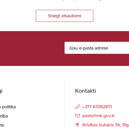
Sniegt atsauksmi
i
Kontakti
 politika
+371 67082811
E-pasts:
pasts@mk.gov.lv
mība
Brīvības bulvāris 36, Rī
te