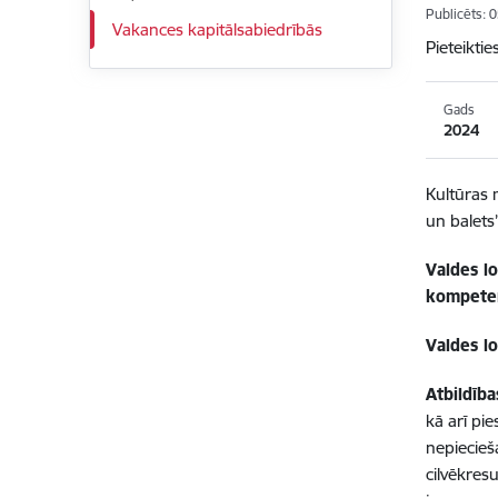
Publicēts: 
Vakances kapitālsabiedrībās
Pieteiktie
Gads
2024
Kultūras 
un balets
Valdes l
kompete
Valdes l
Atbildība
kā arī pi
nepiecieš
cilvēkres