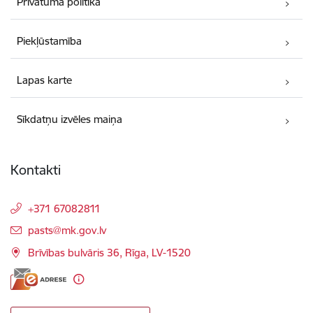
Privātuma politika
Piekļūstamība
Lapas karte
Sīkdatņu izvēles maiņa
Kontakti
+371 67082811
E-pasts:
pasts@mk.gov.lv
Brīvības bulvāris 36, Rīga, LV-1520