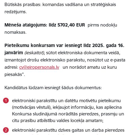
Būtiskās prasības: komandas vadīšana un stratēģiskais
redzējums.
Mēneša atalgojums: līdz 5702,40 EUR
pirms nodokļu
nomaksas.
Pieteikumu konkursam var iesniegt līdz 2025. gada 16.
janvārim
(ieskaitot)
, sūtot elektroniska dokumenta veidā,
izmantojot drošu elektronisko parakstu, nosūtot uz e-pasta
adresi:
cv@eiropersonals.lv
un norādot amatu uz kuru
piesakās”.
Kandidātus lūdzam iesniegt šādus dokumentus:
elektroniski parakstītu un datētu motivētu pieteikumu
(motivācijas vēstuli), iekļaujot informāciju, kas apliecina
Konkursa sludinājumā norādītās pieredzes, prasmju un
citu prasību atbilstību valdes locekļa amatam;
elektroniski parakstītu dzīves gaitas un darba pieredzes