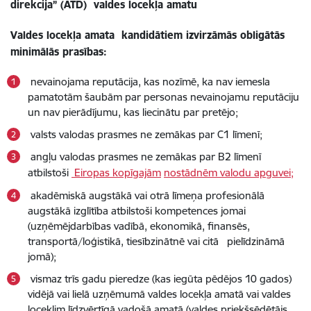
direkcija” (ATD) valdes locekļa amatu
Valdes locekļa amata kandidātiem izvirzāmās obligātās
minimālās prasības:
nevainojama reputācija, kas nozīmē, ka nav iemesla
pamatotām šaubām par personas nevainojamu reputāciju
un nav pierādījumu, kas liecinātu par pretējo;
valsts valodas prasmes ne zemākas par C1 līmenī;
angļu valodas prasmes ne zemākas par B2 līmenī
atbilstoši
Eiropas kopīgajām
nostādnēm valodu apguvei;
akadēmiskā augstākā vai otrā līmeņa profesionālā
augstākā izglītība atbilstoši kompetences jomai
(uzņēmējdarbības vadībā, ekonomikā, finansēs,
transportā/loģistikā, tiesībzinātnē vai citā pielīdzināmā
jomā);
vismaz trīs gadu pieredze (kas iegūta pēdējos 10 gados)
vidējā vai lielā uzņēmumā valdes locekļa amatā vai valdes
loceklim līdzvērtīgā vadošā amatā (valdes priekšsēdētājs,