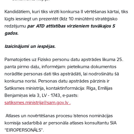
Kandidātiem, kuri tiks virzīti konkursa II vērtēšanas kārtai, tiks
lūgts iesniegt un prezentēt (līdz 10 minūtēm) stratēģisko
redzējumu
par ATD attīstības virzieniem tuvākajos 5
gados.
Izaicinājumi un iespējas.
Pamatojoties uz Fizisko personu datu apstrādes likuma 25.
panta pirmo daļu, informējam: pieteikuma dokumentos
norādītie personas dati tiks apstrādāti, lai nodrošinātu šā
konkursa norisi. Personas datu apstrādes pārzinis ir
Satiksmes ministrija, kontaktinformācija: Rīga, Emīlijas
Benjamiņas iela 3, LV - 1743, e-pasts:
satiksmes.ministrija@sam.gov.lv .
Atlases un novērtēšanas procesu īstenos nominācijas
komisija sadarbībā ar personāla atlases konsultantu SIA
“EIROPERSONĀLS”.