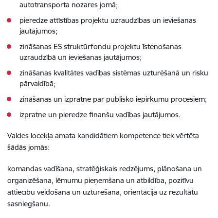
autotransporta nozares jomā;
pieredze attīstības projektu uzraudzības un ieviešanas
jautājumos;
zināšanas ES struktūrfondu projektu īstenošanas
uzraudzībā un ieviešanas jautājumos;
zināšanas kvalitātes vadības sistēmas uzturēšanā un risku
pārvaldībā;
zināšanas un izpratne par publisko iepirkumu procesiem;
izpratne un pieredze finanšu vadības jautājumos.
Valdes locekļa amata kandidātiem kompetence tiek vērtēta
šādās jomās:
komandas vadīšana, stratēģiskais redzējums, plānošana un
organizēšana, lēmumu pieņemšana un atbildība, pozitīvu
attiecību veidošana un uzturēšana, orientācija uz rezultātu
sasniegšanu.