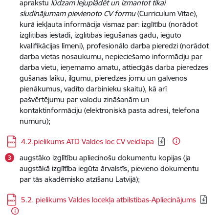
aprakstu
lūdzam lejuplādēt un izmantot tikai
sludinājumam pievienoto CV formu
(Curriculum Vitae),
kurā iekļauta informācija vismaz par: izglītību (norādot
izglītības iestādi, izglītības iegūšanas gadu, iegūto
kvalifikācijas līmeni), profesionālo darba pieredzi (norādot
darba vietas nosaukumu, nepieciešamo informāciju par
darba vietu, ieņemamo amatu, attiecīgās darba pieredzes
gūšanas laiku, ilgumu, pieredzes jomu un galvenos
pienākumus, vadīto darbinieku skaitu), kā arī
pašvērtējumu par valodu zināšanām un
kontaktinformāciju (elektroniskā pasta adresi, telefona
numuru);
Lejupielādēt:
4.2.pielikums ATD Valdes loc CV veidlapa
augstāko izglītību apliecinošu dokumentu kopijas (ja
augstākā izglītība iegūta ārvalstīs, pievieno dokumentu
par tās akadēmisko atzīšanu Latvijā);
Lejupielādēt:
5.2. pielikums Valdes locekļa atbilstibas-Apliecinājums