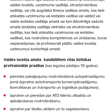
valdes loceklis, uzņēmuma vadītājs, struktūrvienības
vadītājs, vai cits augstākā līmeņa vadības amats, kas tieši
atskaitās uzņēmuma vai iestādes vadībai vai valdei) vai
valsts iestādes vadītāja amatā vai tam līdzvērtīgā vadošā
amatā (iestādes vadītāja vietnieks vai struktūrvienības
vadītājs, kas tieši atskaitās uzņēmuma vai iestādes
vadībai), kas nodrošina kompetences un zināšanas, kuras
nepieciešamas, lai profesionāli pildītu valdes locekļa
uzdevumus konkrētajā amatā.
Valdes locekļa amata kandidātiem citas būtiskas
profesionālās prasības
(kas iegūtas pēdējos 10 gados):
pieredze pakalpojumu nodrošināšanā autopārvadājumu
jomā (izpratne autotransporta komercpārvadājumu,
licencēšanas un transporta un loģistikas jautājumos);
izpratne un pieredze par ATD klientu atbalsta un
apkalpošanas nodrošināšanu;
izpratne par tiesību aktiem un to sagatavošanu