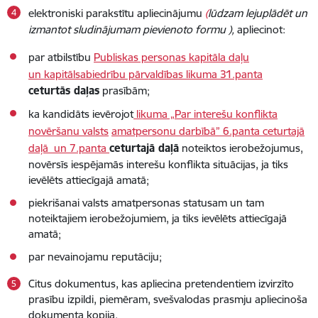
elektroniski parakstītu apliecinājumu
(
lūdzam lejuplādēt un
izmantot sludinājumam pievienoto formu ),
apliecinot:
par atbilstību
Publiskas personas kapitāla daļu
un kapitālsabiedrību pārvaldības likuma 31.panta
ceturtās daļas
prasībām;
ka kandidāts ievērojot
likuma „Par interešu konflikta
novēršanu valsts
amatpersonu darbībā” 6.panta ceturtajā
daļā un 7.panta
ceturtajā daļā
noteiktos ierobežojumus,
novērsīs iespējamās interešu konflikta situācijas, ja tiks
ievēlēts attiecīgajā amatā;
piekrišanai valsts amatpersonas statusam un tam
noteiktajiem ierobežojumiem, ja tiks ievēlēts attiecīgajā
amatā;
par nevainojamu reputāciju;
Citus dokumentus, kas apliecina pretendentiem izvirzīto
prasību izpildi, piemēram, svešvalodas prasmju apliecinoša
dokumenta kopija.