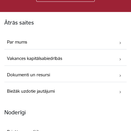
Kājene
Ātrās saites
Par mums
Vakances kapitālsabiedrībās
Dokumenti un resursi
Biežāk uzdotie jautājumi
Noderīgi