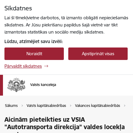
Pāriet uz lapas saturu
Sīkdatnes
Spied
lai meklētu
Enter
Lai šī tīmekļvietne darbotos, tā izmanto obligāti nepieciešamās
sīkdatnes. Ar Jūsu piekrišanu papildus šajā vietnē var tikt
izmantotas statistikas un sociālo mediju sīkdatnes.
Lūdzu, atzīmējiet savu izvēli:
Noraidīt
Apstiprināt visas
Pārvaldīt sīkdatnes
Sākums
Valsts kapitālsabiedrības
Vakances kapitālsabiedrībās
Va
Aicinām pieteikties uz VSIA
"Autotransporta direkcija" valdes locekļa