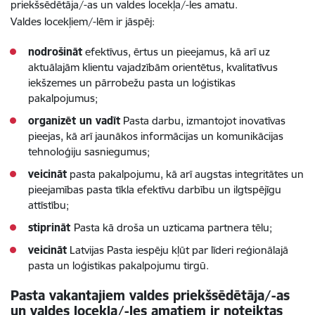
priekšsēdētāja/-as un valdes locekļa/-les amatu.
Valdes locekļiem/-lēm ir jāspēj:
nodrošināt
efektīvus, ērtus un pieejamus, kā arī uz
aktuālajām klientu vajadzībām orientētus, kvalitatīvus
iekšzemes un pārrobežu pasta un loģistikas
pakalpojumus;
organizēt un vadīt
Pasta darbu, izmantojot inovatīvas
pieejas, kā arī jaunākos informācijas un komunikācijas
tehnoloģiju sasniegumus;
veicināt
pasta pakalpojumu, kā arī augstas integritātes un
pieejamības pasta tīkla efektīvu darbību un ilgtspējīgu
attīstību;
stiprināt
Pasta kā droša un uzticama partnera tēlu;
veicināt
Latvijas Pasta iespēju kļūt par līderi reģionālajā
pasta un loģistikas pakalpojumu tirgū.
Pasta vakantajiem valdes priekšsēdētāja/-as
un valdes locekļa/-les amatiem ir noteiktas