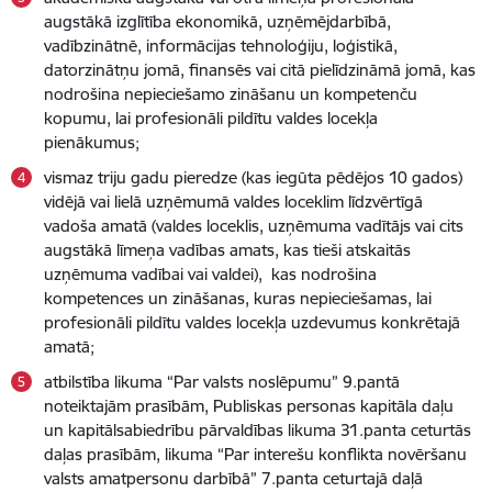
augstākā izglītība ekonomikā, uzņēmējdarbībā,
vadībzinātnē, informācijas tehnoloģiju, loģistikā,
datorzinātņu jomā, finansēs vai citā pielīdzināmā jomā, kas
nodrošina nepieciešamo zināšanu un kompetenču
kopumu, lai profesionāli pildītu valdes locekļa
pienākumus;
vismaz triju gadu pieredze (kas iegūta pēdējos 10 gados)
vidējā vai lielā uzņēmumā valdes loceklim līdzvērtīgā
vadoša amatā (valdes loceklis, uzņēmuma vadītājs vai cits
augstākā līmeņa vadības amats, kas tieši atskaitās
uzņēmuma vadībai vai valdei), kas nodrošina
kompetences un zināšanas, kuras nepieciešamas, lai
profesionāli pildītu valdes locekļa uzdevumus konkrētajā
amatā;
atbilstība likuma “Par valsts noslēpumu” 9.pantā
noteiktajām prasībām, Publiskas personas kapitāla daļu
un kapitālsabiedrību pārvaldības likuma 31.panta ceturtās
daļas prasībām, likuma “Par interešu konflikta novēršanu
valsts amatpersonu darbībā” 7.panta ceturtajā daļā