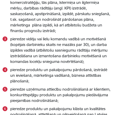
komercstratēģiju, tās plāna, īstermiņa un ilgtermiņa
mērķu, darbības rādītāju (angl. KPI) izstrādē,
saskaņošanā, apstiprināšanā, izpildē, pārskatu sniegšanā,
t.sk. sagatavot un nodrošināt pārdošanas plāna,
mārketinga plāna izpildi, kā arī atbilstošu budžeta un
finanšu prognožu izstrādi;
pieredze vidēju vai lielu komandu vadībā un motivēšanā
(kopējais darbinieku skaits ne mazāks par 30), un darba
izpildes vadībā (atbilstošu sasniegumu rādītāju mērījumu
izstrādāšana un izmantošana darbinieku motivēšanā un
komandas locekļu snieguma novērtēšanā);
pieredze produktu un pakalpojumu pārdošanā, izstrādē
un ieviešanā, mārketinga vadīšanā, biznesa attīstības
plānošanā;
pieredze uzņēmuma attiecību nodrošināšanā ar klientiem,
konkurētspējīgu produktu un pakalpojumu piedāvājuma
pieejamības nodrošināšanā;
pieredze produktu un pakalpojumu klāsta un kvalitātes
nodrošināšanā, attīstīšanā un pilnveidošanā gan Latvijas,