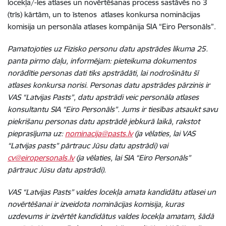
locekļa/-les atlases un novērtēšanas process sastāvēs no 3
(trīs) kārtām, un to īstenos atlases konkursa nominācijas
komisija un personāla atlases kompānija SIA “Eiro Personāls”.
Pamatojoties uz Fizisko personu datu apstrādes likuma 25.
panta pirmo daļu, informējam: pieteikuma dokumentos
norādītie personas dati tiks apstrādāti, lai nodrošinātu šī
atlases konkursa norisi. Personas datu apstrādes pārzinis ir
VAS “Latvijas Pasts”, datu apstrādi veic personāla atlases
konsultantu SIA “Eiro Personāls”. Jums ir tiesības atsaukt savu
piekrišanu personas datu apstrādē jebkurā laikā, rakstot
pieprasījuma uz:
nominacija@pasts.lv
(ja vēlaties, lai VAS
“Latvijas pasts” pārtrauc Jūsu datu apstrādi) vai
cv@eiropersonals.lv
(ja vēlaties, lai SIA “Eiro Personāls”
pārtrauc Jūsu datu apstrādi).
VAS “Latvijas Pasts” valdes locekļa amata kandidātu atlasei un
novērtēšanai ir izveidota nominācijas komisija, kuras
uzdevums ir izvērtēt kandidātus valdes locekļa amatam, šādā