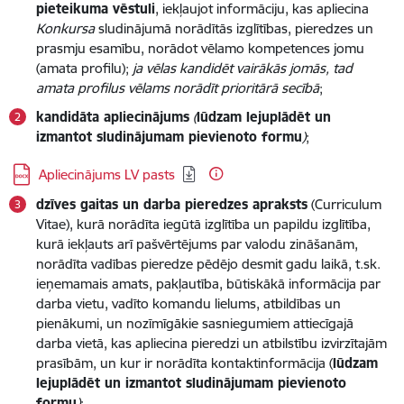
pieteikuma vēstuli
, iekļaujot informāciju, kas apliecina
Konkursa
sludinājumā norādītās izglītības, pieredzes un
prasmju esamību, norādot vēlamo kompetences jomu
(amata profilu);
ja vēlas kandidēt vairākās jomās, tad
amata profilus vēlams norādīt prioritārā secībā
;
kandidāta apliecinājums
(
lūdzam lejuplādēt un
izmantot sludinājumam pievienoto formu
)
;
Lejupielādēt:
Apliecinājums LV pasts
dzīves gaitas un darba pieredzes apraksts
(Curriculum
Vitae), kurā norādīta iegūtā izglītība un papildu izglītība,
kurā iekļauts arī pašvērtējums par valodu zināšanām,
norādīta vadības pieredze pēdējo desmit gadu laikā, t.sk.
ieņemamais amats, pakļautība, būtiskākā informācija par
darba vietu, vadīto komandu lielums, atbildības un
pienākumi, un nozīmīgākie sasniegumiem attiecīgajā
darba vietā, kas apliecina pieredzi un atbilstību izvirzītajām
prasībām, un kur ir norādīta kontaktinformācija (
lūdzam
lejuplādēt un izmantot sludinājumam pievienoto
formu
)
;