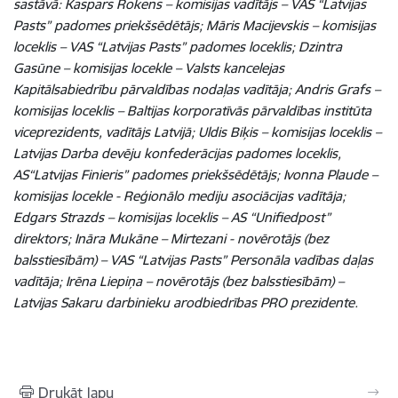
sastāvā: Kaspars Rokens – komisijas vadītājs – VAS “Latvijas
Pasts” padomes priekšsēdētājs; Māris Macijevskis – komisijas
loceklis – VAS “Latvijas Pasts” padomes loceklis; Dzintra
Gasūne – komisijas locekle – Valsts kancelejas
Kapitālsabiedrību pārvaldības nodaļas vadītāja; Andris Grafs –
komisijas loceklis – Baltijas korporatīvās pārvaldības institūta
viceprezidents, vadītājs Latvijā; Uldis Biķis – komisijas loceklis –
Latvijas Darba devēju konfederācijas padomes loceklis,
AS“Latvijas Finieris” padomes priekšsēdētājs; Ivonna Plaude –
komisijas locekle - Reģionālo mediju asociācijas vadītāja;
Edgars Strazds – komisijas loceklis – AS “Unifiedpost”
direktors; Ināra Mukāne – Mirtezani - novērotājs (bez
balsstiesībām) – VAS “Latvijas Pasts” Personāla vadības daļas
vadītāja; Irēna Liepiņa – novērotājs (bez balsstiesībām) –
Latvijas Sakaru darbinieku arodbiedrības PRO prezidente.
Drukāt lapu