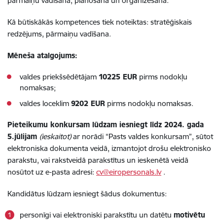
pārmaiņu vadīšana, plānošana un organizēšana.
Kā būtiskākās kompetences tiek noteiktas: stratēģiskais
redzējums, pārmaiņu vadīšana.
Mēneša atalgojums:
valdes priekšsēdētājam
10225 EUR
pirms nodokļu
nomaksas;
valdes loceklim
9202 EUR
pirms nodokļu nomaksas.
Pieteikumu konkursam lūdzam iesniegt līdz 2024. gada
5.jūlijam
(ieskaitot)
ar norādi “Pasts valdes konkursam”, sūtot
elektroniska dokumenta veidā, izmantojot drošu elektronisko
parakstu, vai rakstveidā parakstītus un ieskenētā veidā
nosūtot uz e-pasta adresi:
cv@eiropersonals.lv
.
Kandidātus lūdzam iesniegt šādus dokumentus:
personīgi vai elektroniski parakstītu un datētu
motivētu