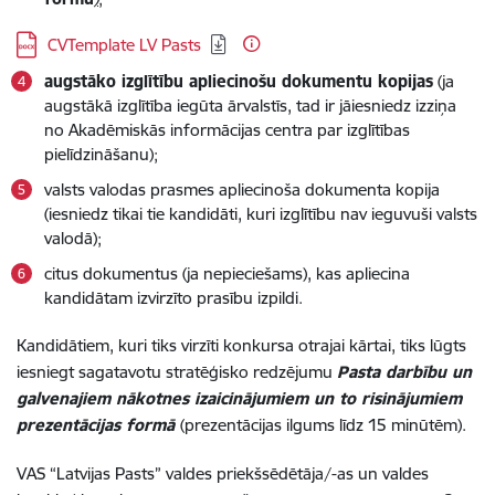
Lejupielādēt:
CVTemplate LV Pasts
augstāko izglītību apliecinošu dokumentu kopijas
(ja
augstākā izglītība iegūta ārvalstīs, tad ir jāiesniedz izziņa
no Akadēmiskās informācijas centra par izglītības
pielīdzināšanu);
valsts valodas prasmes apliecinoša dokumenta kopija
(iesniedz tikai tie kandidāti, kuri izglītību nav ieguvuši valsts
valodā);
citus dokumentus (ja nepieciešams), kas apliecina
kandidātam izvirzīto prasību izpildi.
Kandidātiem, kuri tiks virzīti konkursa otrajai kārtai, tiks lūgts
iesniegt sagatavotu stratēģisko redzējumu
Pasta darbību un
galvenajiem nākotnes izaicinājumiem un to risinājumiem
prezentācijas formā
(prezentācijas ilgums līdz 15 minūtēm).
VAS “Latvijas Pasts” valdes priekšsēdētāja/-as un valdes