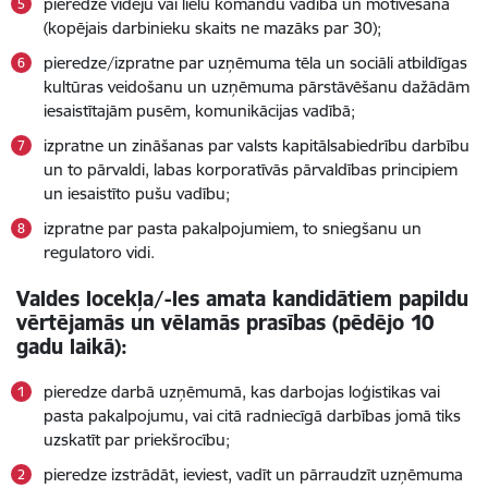
pieredze vidēju vai lielu komandu vadībā un motivēšanā
(kopējais darbinieku skaits ne mazāks par 30);
pieredze/izpratne par uzņēmuma tēla un sociāli atbildīgas
kultūras veidošanu un uzņēmuma pārstāvēšanu dažādām
iesaistītajām pusēm, komunikācijas vadībā;
izpratne un zināšanas par valsts kapitālsabiedrību darbību
un to pārvaldi, labas korporatīvās pārvaldības principiem
un iesaistīto pušu vadību;
izpratne par pasta pakalpojumiem, to sniegšanu un
regulatoro vidi.
Valdes locekļa/-les amata kandidātiem papildu
vērtējamās un vēlamās prasības (pēdējo 10
gadu laikā):
pieredze darbā uzņēmumā, kas darbojas loģistikas vai
pasta pakalpojumu, vai citā radniecīgā darbības jomā tiks
uzskatīt par priekšrocību;
pieredze izstrādāt, ieviest, vadīt un pārraudzīt uzņēmuma