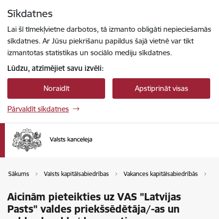
Pāriet uz lapas saturu
Sīkdatnes
Spied
lai meklētu
Enter
Lai šī tīmekļvietne darbotos, tā izmanto obligāti nepieciešamās
sīkdatnes. Ar Jūsu piekrišanu papildus šajā vietnē var tikt
izmantotas statistikas un sociālo mediju sīkdatnes.
Lūdzu, atzīmējiet savu izvēli:
Noraidīt
Apstiprināt visas
Pārvaldīt sīkdatnes
Sākums
Valsts kapitālsabiedrības
Vakances kapitālsabiedrībās
Va
Aicinām pieteikties uz VAS "Latvijas
Pasts" valdes priekšsēdētāja/-as un