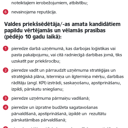
noteiktajiem ierobežojumiem, atbilstību;
nevainojama reputācija.
Valdes priekšsēdētāja/-as amata kandidātiem
papildu vērtējamās un vēlamās prasības
(pēdējo 10 gadu laikā):
pieredze darbā uzņēmumā, kas darbojas loģistikas vai
pasta pakalpojumu, vai citā radniecīgā darbības jomā, tiks
uzskatīt par priekšrocību;
pieredze vadīt un pārraudzīt uzņēmuma stratēģijas un
stratēģiskā plāna, īstermiņa un ilgtermiņa mērķu, darbības
rādītāju (angl. KPI) izstrādi, saskaņošanu, apstiprināšanu,
izpildi, pārskatu sniegšanu;
pieredze uzņēmuma pārmaiņu vadīšanā;
pieredze un izpratne budžeta sagatavošanas
pārvaldīšanā, apstiprināšanā, izpildē un rezultātu
pārskatāmības pārvaldīšanā;