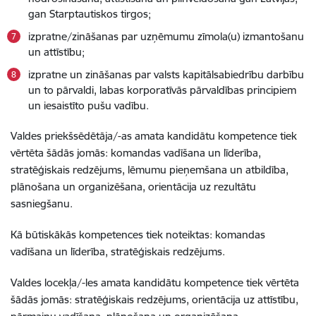
gan Starptautiskos tirgos;
izpratne/zināšanas par uzņēmumu zīmola(u) izmantošanu
un attīstību;
izpratne un zināšanas par valsts kapitālsabiedrību darbību
un to pārvaldi, labas korporatīvās pārvaldības principiem
un iesaistīto pušu vadību.
Valdes priekšsēdētāja/-as amata kandidātu kompetence tiek
vērtēta šādās jomās: komandas vadīšana un līderība,
stratēģiskais redzējums, lēmumu pieņemšana un atbildība,
plānošana un organizēšana, orientācija uz rezultātu
sasniegšanu.
Kā būtiskākās kompetences tiek noteiktas: komandas
vadīšana un līderība, stratēģiskais redzējums.
Valdes locekļa/-les amata kandidātu kompetence tiek vērtēta
šādās jomās: stratēģiskais redzējums, orientācija uz attīstību,