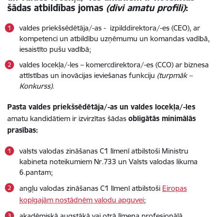
šādas atbildības jomas
(divi amatu profili)
:
valdes priekšsēdētāja/-as - izpilddirektora/-es (CEO), ar
kompetenci un atbildību uzņēmumu un komandas vadībā,
iesaistīto pušu vadībā;
valdes locekļa/-les – komercdirektora/-es (CCO) ar biznesa
attīstības un inovācijas ieviešanas funkciju
(turpmāk –
Konkurss)
.
Pasta valdes priekšsēdētāja/-as un valdes locekļa/-les
amatu kandidātiem ir izvirzītas šādas
obligātās minimālās
prasības:
valsts valodas zināšanas C1 līmenī atbilstoši Ministru
kabineta noteikumiem Nr.733 un Valsts valodas likuma
6.pantam;
angļu valodas zināšanas C1 līmenī atbilstoši
Eiropas
kopīgajām nostādnēm valodu apguvei
;
akadēmiskā augstākā vai otrā līmeņa profesionālā