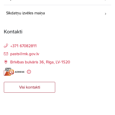
Sīkdatņu izvēles maiņa
Kontakti
+371 67082811
E-pasts:
pasts@mk.gov.lv
Brīvības bulvāris 36, Rīga, LV-1520
Visi kontakti