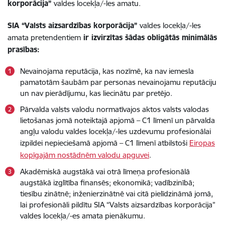
korporācija”
valdes locekļa/-les amatu.
SIA “Valsts aizsardzības korporācija”
valdes locekļa/-les
amata pretendentiem
ir izvirzītas šādas obligātās minimālās
prasības:
Nevainojama reputācija, kas nozīmē, ka nav iemesla
pamatotām šaubām par personas nevainojamu reputāciju
un nav pierādījumu, kas liecinātu par pretējo.
Pārvalda valsts valodu normatīvajos aktos valsts valodas
lietošanas jomā noteiktajā apjomā – C1 līmenī un pārvalda
angļu valodu valdes locekļa/-les uzdevumu profesionālai
izpildei nepieciešamā apjomā – C1 līmenī atbilstoši
Eiropas
kopīgajām nostādnēm valodu apguvei
.
Akadēmiskā augstākā vai otrā līmeņa profesionālā
augstākā izglītība finansēs; ekonomikā; vadībzinībā;
tiesību zinātnē; inženierzinātnē vai citā pielīdzināmā jomā,
lai profesionāli pildītu SIA “Valsts aizsardzības korporācija”
valdes locekļa/-es amata pienākumu.