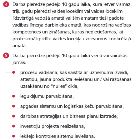
Darba pieredze pēdējo 10 gadu laikā, kura ietver vismaz
triju gadu pieredzi valdes loceklim vai valdes loceklim
līdzvērtīgā vadošā amatā vai šim amatam tieši padota
vadības līmeņa darbinieka amatā, kas nodrošina vadības
kompetences un zināšanas, kuras nepieciešamas, lai
profesionāli pildītu valdes locekļa uzdevumus konkrētajā
amatā.
Darba pieredze pēdējo 10 gadu laikā vienā vai vairākās
jomās:
procesu vadīšana, kas saistīta ar uzņēmuma izveidi,
attīstību, jauna produkta ieviešanu un/ vai ražošanas
uzsākšanu no “nulles” cikla;
ieguldījumu pārvaldīšana;
apgādes sistēmu un loģistikas ķēžu pārvaldīšana;
darbības stratēģijas un biznesa plānu izstrāde;
investīciju projekta realizēšana;
iekšējo kontroles sistēmu ieviešana.