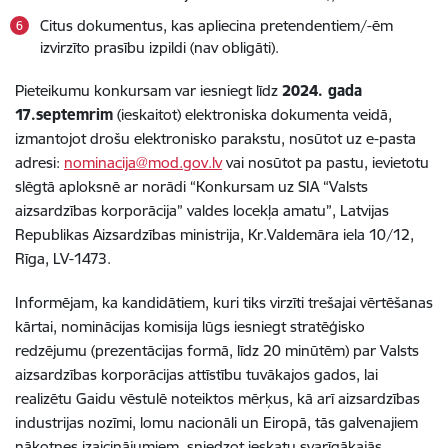
Citus dokumentus, kas apliecina pretendentiem/-ēm
izvirzīto prasību izpildi (nav obligāti).
Pieteikumu konkursam var iesniegt līdz
2024. gada
17.septemrim
(ieskaitot) elektroniska dokumenta veidā,
izmantojot drošu elektronisko parakstu, nosūtot uz e-pasta
adresi:
nominacija@mod.gov.lv
vai nosūtot pa pastu, ievietotu
slēgtā aploksnē ar norādi “Konkursam uz SIA “Valsts
aizsardzības korporācija” valdes locekļa amatu”, Latvijas
Republikas Aizsardzības ministrija, Kr.Valdemāra iela 10/12,
Rīga, LV-1473.
Informējam, ka kandidātiem, kuri tiks virzīti trešajai vērtēšanas
kārtai, nominācijas komisija lūgs iesniegt stratēģisko
redzējumu (prezentācijas formā, līdz 20 minūtēm) par Valsts
aizsardzības korporācijas attīstību tuvākajos gados, lai
realizētu Gaidu vēstulē noteiktos mērķus, kā arī aizsardzības
industrijas nozīmi, lomu nacionāli un Eiropā, tās galvenajiem
nākotnes izaicinājumiem, sniedzot ieskatu svarīgākajās