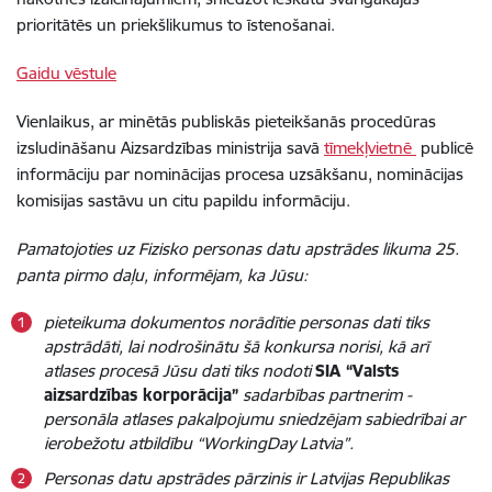
prioritātēs un priekšlikumus to īstenošanai.
Gaidu vēstule
Vienlaikus, ar minētās publiskās pieteikšanās procedūras
izsludināšanu Aizsardzības ministrija savā
tīmekļvietnē
publicē
informāciju par nominācijas procesa uzsākšanu, nominācijas
komisijas sastāvu un citu papildu informāciju.
Pamatojoties uz Fizisko personas datu apstrādes likuma 25.
panta pirmo daļu, informējam, ka Jūsu:
pieteikuma dokumentos norādītie personas dati tiks
apstrādāti, lai nodrošinātu šā konkursa norisi, kā arī
atlases procesā Jūsu dati tiks nodoti
SIA “Valsts
aizsardzības korporācija”
sadarbības partnerim -
personāla atlases pakalpojumu sniedzējam sabiedrībai ar
ierobežotu atbildību “WorkingDay Latvia”.
Personas datu apstrādes pārzinis ir Latvijas Republikas