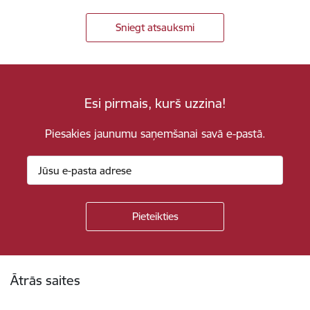
Sniegt atsauksmi
Esi pirmais, kurš uzzina!
Piesakies jaunumu saņemšanai savā e-pastā.
Kājene
Ātrās saites