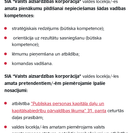
SIA “Valsts aizsardzības korporācija”
valdes locekļa/-es
amata pienākumu pildīšanai nepieciešamas šādas vadības
kompetences:
stratēģiskais redzējums (būtiska kompetence);
orientācija uz rezultātu sasniegšanu (būtiska
kompetence);
lēmumu pieņemšana un atbildība;
komandas vadīšana.
SIA “Valsts aizsardzības korporācija”
valdes locekļa/-les
amata pretendentiem/-ēm piemērojamie īpašie
nosacījumi:
atbilstība
”Publiskas personas kapitāla daļu un
kapitālsabiedrību pārvaldības likuma” 31. panta
ceturtās
daļas prasībām;
valdes locekļa/-les amatam piemērojams valsts