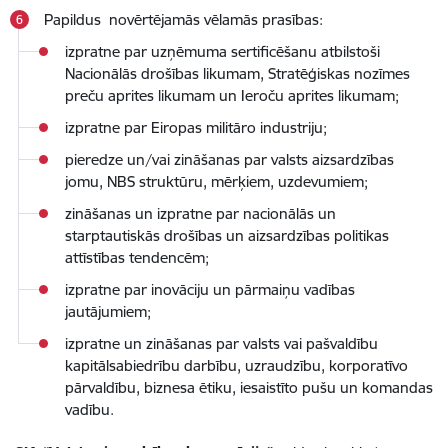
Papildus novērtējamās vēlamās prasības:
izpratne par uzņēmuma sertificēšanu atbilstoši
Nacionālās drošības likumam, Stratēģiskas nozīmes
preču aprites likumam un Ieroču aprites likumam;
izpratne par Eiropas militāro industriju;
pieredze un/vai zināšanas par valsts aizsardzības
jomu, NBS struktūru, mērķiem, uzdevumiem;
zināšanas un izpratne par nacionālās un
starptautiskās drošības un aizsardzības politikas
attīstības tendencēm;
izpratne par inovāciju un pārmaiņu vadības
jautājumiem;
izpratne un zināšanas par valsts vai pašvaldību
kapitālsabiedrību darbību, uzraudzību, korporatīvo
pārvaldību, biznesa ētiku, iesaistīto pušu un komandas
vadību.