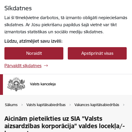
Pāriet uz lapas saturu
Sīkdatnes
Spied
lai meklētu
Enter
Lai šī tīmekļvietne darbotos, tā izmanto obligāti nepieciešamās
sīkdatnes. Ar Jūsu piekrišanu papildus šajā vietnē var tikt
izmantotas statistikas un sociālo mediju sīkdatnes.
Lūdzu, atzīmējiet savu izvēli:
Noraidīt
Apstiprināt visas
Pārvaldīt sīkdatnes
Sākums
Valsts kapitālsabiedrības
Vakances kapitālsabiedrībās
Va
Aicinām pieteikties uz SIA "Valsts
aizsardzības korporācija" valdes locekļa/-