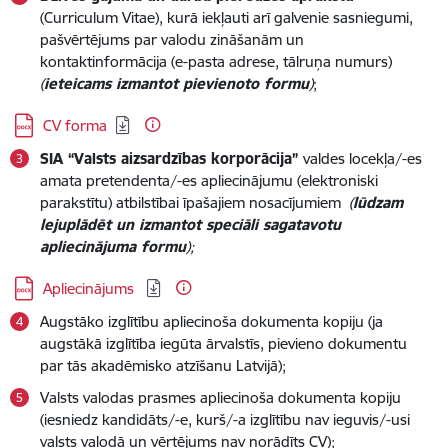
(Curriculum Vitae), kurā iekļauti arī galvenie sasniegumi,
pašvērtējums par valodu zināšanām un
kontaktinformācija (e-pasta adrese, tālruņa numurs)
(
ieteicams izmantot pievienoto formu
)
;
Lejupielādēt:
CV forma
SIA “Valsts aizsardzības korporācija”
valdes locekļa/-es
amata pretendenta/-es apliecinājumu (elektroniski
parakstītu) atbilstībai īpašajiem nosacījumiem
(
lūdzam
lejuplādēt un izmantot speciāli sagatavotu
apliecinājuma formu
);
Lejupielādēt:
Apliecinājums
Augstāko izglītību apliecinoša dokumenta kopiju (ja
augstākā izglītība iegūta ārvalstīs, pievieno dokumentu
par tās akadēmisko atzīšanu Latvijā);
Valsts valodas prasmes apliecinoša dokumenta kopiju
(iesniedz kandidāts/-e, kurš/-a izglītību nav ieguvis/-usi
valsts valodā un vērtējums nav norādīts CV);