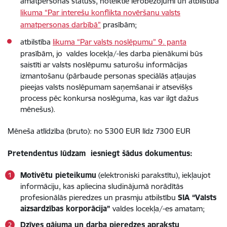
amatpersonas statuss, noteiktie ierobežojumi un atbilstība
likuma “Par interešu konflikta novēršanu valsts
amatpersonas darbībā”
prasībām;
atbilstība
likuma “Par valsts noslēpumu” 9. panta
prasībām, jo valdes locekļa/-les darba pienākumi būs
saistīti ar valsts noslēpumu saturošu informācijas
izmantošanu (pārbaude personas speciālās atļaujas
pieejas valsts noslēpumam saņemšanai ir atsevišķs
process pēc konkursa noslēguma, kas var ilgt dažus
mēnešus).
Mēneša atlīdzība (bruto): no 5300 EUR līdz 7300 EUR
Pretendentus lūdzam iesniegt šādus dokumentus:
Motivētu pieteikumu
(elektroniski parakstītu), iekļaujot
informāciju, kas apliecina sludinājumā norādītās
profesionālās pieredzes un prasmju atbilstību
SIA “Valsts
aizsardzības korporācija”
valdes locekļa/-es amatam;
Dzīves gājuma un darba pieredzes aprakstu