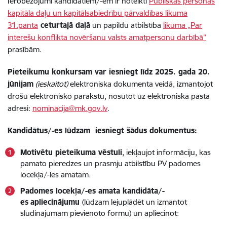
Ierobežojumi kandidātiem/-ēm ir noteikti
Publiskas personas
kapitāla daļu un kapitālsabiedrību pārvaldības likuma
31.panta
ceturtajā daļā
un papildu atbilstība
likuma „Par
interešu konflikta novēršanu valsts amatpersonu darbībā”
prasībām.
Pieteikumu konkursam var iesniegt līdz 2025. gada 20.
jūnijam
(ieskaitot)
elektroniska dokumenta veidā, izmantojot
drošu elektronisko parakstu, nosūtot uz elektroniskā pasta
adresi:
nominacija@mk.gov.lv
.
Kandidātus/-es lūdzam iesniegt šādus dokumentus:
Motivētu pieteikuma vēstuli
, iekļaujot informāciju, kas
pamato pieredzes un prasmju atbilstību PV padomes
locekļa/-les amatam
.
Padomes locekļa/-es amata kandidāta/-
es
apliecinājumu
(lūdzam lejuplādēt un izmantot
sludinājumam pievienoto formu) un apliecinot: