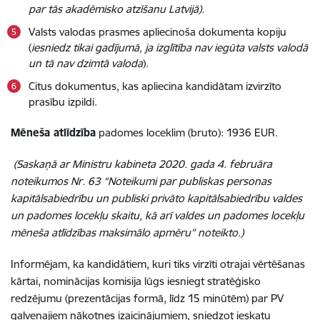
par tās akadēmisko atzīšanu Latvijā).
Valsts valodas prasmes apliecinoša dokumenta kopiju
(
iesniedz tikai gadījumā, ja izglītība nav iegūta valsts valodā
un tā nav dzimtā valoda
).
Citus dokumentus, kas apliecina kandidātam izvirzīto
prasību izpildi.
Mēneša atlīdzība
padomes loceklim (bruto): 1936 EUR.
(Saskaņā ar Ministru kabineta 2020. gada 4. februāra
noteikumos Nr. 63 “Noteikumi par publiskas personas
kapitālsabiedrību un publiski privāto kapitālsabiedrību valdes
un padomes locekļu skaitu, kā arī valdes un padomes locekļu
mēneša atlīdzības maksimālo apmēru” noteikto.)
Informējam, ka kandidātiem, kuri tiks virzīti otrajai vērtēšanas
kārtai, nominācijas komisija lūgs iesniegt stratēģisko
redzējumu (prezentācijas formā, līdz 15 minūtēm) par PV
galvenajiem nākotnes izaicinājumiem, sniedzot ieskatu