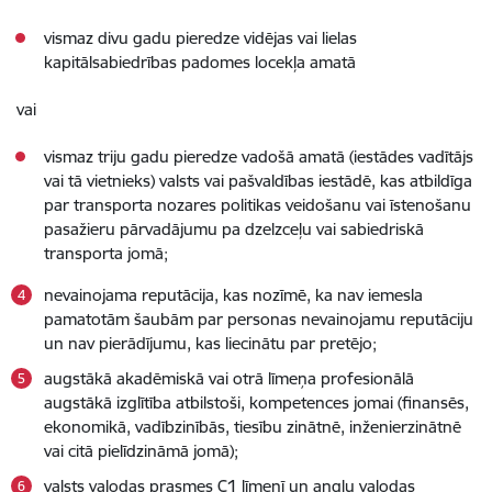
vismaz divu gadu pieredze vidējas vai lielas
kapitālsabiedrības padomes locekļa amatā
vai
vismaz triju gadu pieredze vadošā amatā (iestādes vadītājs
vai tā vietnieks) valsts vai pašvaldības iestādē, kas atbildīga
par transporta nozares politikas veidošanu vai īstenošanu
pasažieru pārvadājumu pa dzelzceļu vai sabiedriskā
transporta jomā;
nevainojama reputācija, kas nozīmē, ka nav iemesla
pamatotām šaubām par personas nevainojamu reputāciju
un nav pierādījumu, kas liecinātu par pretējo;
augstākā akadēmiskā vai otrā līmeņa profesionālā
augstākā izglītība atbilstoši, kompetences jomai (finansēs,
ekonomikā, vadībzinībās, tiesību zinātnē, inženierzinātnē
vai citā pielīdzināmā jomā);
valsts valodas prasmes C1 līmenī un angļu valodas