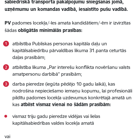
sabiedriskā transporta pakalpojumu sniegšanas jomā,
uzņēmumu un komandas vadībā, iesaistīto pušu vadībā.
PV
padomes locekļa/-les amata kandidātiem/-ēm ir izvirzītas
šādas
obligātās minimālās prasības:
atbilstība Publiskas personas kapitāla daļu un
kapitālsabiedrību pārvaldības likuma 31.panta ceturtās
daļas prasībām;
atbilstība likuma „Par interešu konflikta novēršanu valsts
amatpersonu darbībā” prasībām;
darba pieredze (iegūta pēdējo 10 gadu laikā), kas
nodrošina nepieciešamo iemaņu kopumu, lai profesionāli
pildītu padomes locekļa uzdevumus konkrētajā amatā un
kas
atbilst vismaz vienai no šādām prasībām:
vismaz triju gadu pieredze vidējas vai lielas
kapitālsabiedrības valdes locekļa amatā
vai