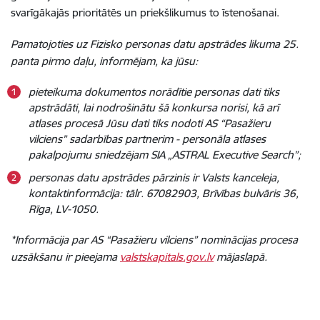
svarīgākajās prioritātēs un priekšlikumus to īstenošanai.
Pamatojoties uz Fizisko personas datu apstrādes likuma 25.
panta pirmo daļu, informējam, ka jūsu:
pieteikuma dokumentos norādītie personas dati tiks
apstrādāti, lai nodrošinātu šā konkursa norisi, kā arī
atlases procesā Jūsu dati tiks nodoti AS “Pasažieru
vilciens” sadarbības partnerim - personāla atlases
pakalpojumu sniedzējam SIA „ASTRAL Executive Search”;
personas datu apstrādes pārzinis ir Valsts kanceleja,
kontaktinformācija: tālr. 67082903, Brīvības bulvāris 36,
Rīga, LV-1050.
*Informācija par AS “Pasažieru vilciens” nominācijas procesa
uzsākšanu ir pieejama
valstskapitals.gov.lv
mājaslapā.