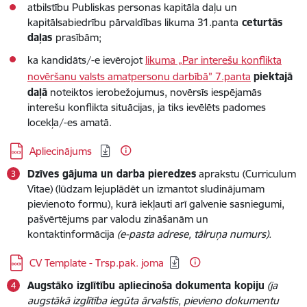
atbilstību Publiskas personas kapitāla daļu un
kapitālsabiedrību pārvaldības likuma 31.panta
ceturtās
daļas
prasībām;
ka kandidāts/-e ievērojot
likuma „Par interešu konflikta
novēršanu valsts amatpersonu darbībā” 7.panta
piektajā
daļā
noteiktos ierobežojumus, novērsīs iespējamās
interešu konflikta situācijas, ja tiks ievēlēts padomes
locekļa/-es amatā.
Lejupielādēt:
Apliecinājums
Dzīves gājuma un darba pieredzes
aprakstu (Curriculum
Vitae) (lūdzam lejuplādēt un izmantot sludinājumam
pievienoto formu), kurā iekļauti arī galvenie sasniegumi,
pašvērtējums par valodu zināšanām un
kontaktinformācija
(e-pasta adrese, tālruņa numurs).
Lejupielādēt:
CV Template - Trsp.pak. joma
Augstāko izglītību apliecinoša dokumenta kopiju
(ja
augstākā izglītība iegūta ārvalstīs, pievieno dokumentu