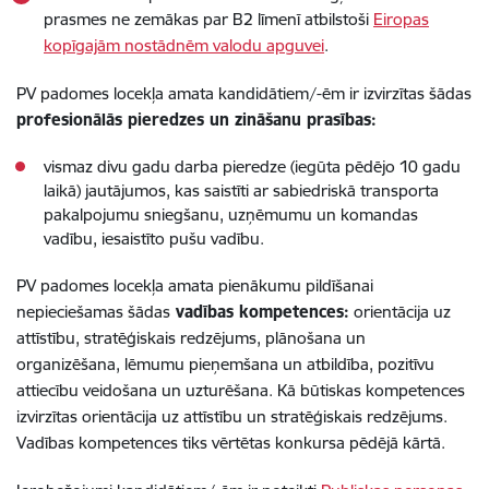
prasmes ne zemākas par B2 līmenī atbilstoši
Eiropas
kopīgajām nostādnēm valodu apguvei
.
PV padomes locekļa amata kandidātiem/-ēm ir izvirzītas šādas
profesionālās pieredzes un zināšanu prasības:
vismaz divu gadu darba pieredze (iegūta pēdējo 10 gadu
laikā) jautājumos, kas saistīti ar sabiedriskā transporta
pakalpojumu sniegšanu, uzņēmumu un komandas
vadību, iesaistīto pušu vadību.
PV padomes locekļa amata pienākumu pildīšanai
nepieciešamas šādas
vadības kompetences:
orientācija uz
attīstību, stratēģiskais redzējums, plānošana un
organizēšana, lēmumu pieņemšana un atbildība, pozitīvu
attiecību veidošana un uzturēšana. Kā būtiskas kompetences
izvirzītas orientācija uz attīstību un stratēģiskais redzējums.
Vadības kompetences tiks vērtētas konkursa pēdējā kārtā.