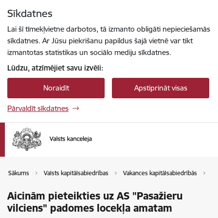
Pāriet uz lapas saturu
Sīkdatnes
Spied
lai meklētu
Enter
Lai šī tīmekļvietne darbotos, tā izmanto obligāti nepieciešamās
sīkdatnes. Ar Jūsu piekrišanu papildus šajā vietnē var tikt
izmantotas statistikas un sociālo mediju sīkdatnes.
Lūdzu, atzīmējiet savu izvēli:
Noraidīt
Apstiprināt visas
Pārvaldīt sīkdatnes
Sākums
Valsts kapitālsabiedrības
Vakances kapitālsabiedrībās
Va
Aicinām pieteikties uz AS "Pasažieru
vilciens" padomes locekļa amatam