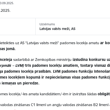
30.09.2025.
0.2025.
Uzņēmums
Latvijas valsts meži, AS
ieteikties uz AS “Latvijas valsts meži” padomes locekļa amatu
ar ko
bas jomā.
anceleja
sadarbībā ar Zemkopības ministriju
izsludina konkursu uz 
urpmāk – LVM)
trīs padomes locekļu amatiem, tostarp vismaz di
ga padomes locekļa prasībām. LVM padomes funkciju īstenošana
mes locekļiem kopumā ir nepieciešamas visas padomes funkci
s iemaņas un pieredze.
mes locekļa/-les amata kandidātiem/-ēm ir izvirzītas šādas
obligā
s valodas zināšanas C1 līmenī un angļu valodas zināšanas B2 līmenī 