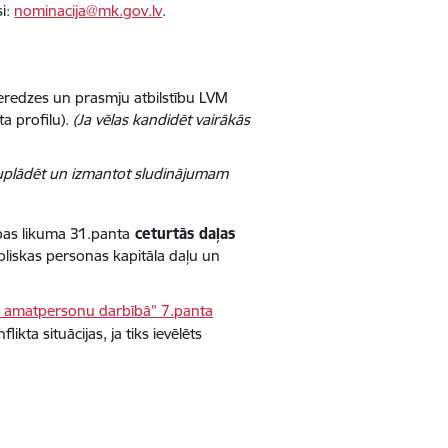
si:
nominacija@mk.gov.lv
.
pieredzes un prasmju atbilstību LVM
a profilu).
(Ja vēlas kandidēt vairākās
juplādēt un izmantot sludinājumam
ības likuma 31.panta
ceturtās daļas
liskas personas kapitāla daļu un
ts amatpersonu darbībā” 7.panta
kta situācijas, ja tiks ievēlēts