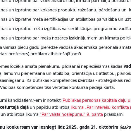
anas un izpratne par vides aizsardzību, klimata pārmaiņu politiku 
anas un izpratne par koksnes produktu ražošanu, pārdošanu un 
anas un izpratne meža sertifikācijas un atbilstības pārvaldībā un uz
anas un izpratne meža izglītības vai sertifikācijas programmu vadīš
anas un izpratne par meža nozares izaicinājumiem un klimata politik
a vismaz piecu gadu pieredze vadošā akadēmiskā personāla amatā 
tais profesors) profilam atbilstošajā jomā.
mes locekļa amata pienākumu pildīšanai nepieciešamas šādas
vad
; lēmumu pieņemšana un atbildība; orientācija uz attīstību; plānoš
 sasniegšanu. Kā būtiskas kompetences izvirzītas - stratēģiskais
. Vadības kompetences tiks vērtētas konkursa pēdējā kārtā.
umi kandidātiem/-ēm ir noteikti
Publiskas personas kapitāla daļu u
ceturtajā daļā
un papildu atbilstība
likuma „Par interešu konflikt
un atbilstība likuma
“Par valsts noslēpumu” 9. panta
prasībām.
mu konkursam var iesniegt līdz 2025. gada 21. oktobrim
(ieska