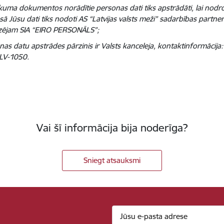
ikuma dokumentos norādītie personas dati tiks apstrādāti, lai nodroš
sā Jūsu dati tiks nodoti AS “Latvijas valsts meži” sadarbības partn
zējam SIA “EIRO PERSONĀLS”;
as datu apstrādes pārzinis ir Valsts kanceleja, kontaktinformācija:
 LV-1050.
Vai šī informācija bija noderīga?
Sniegt atsauksmi