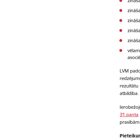
zināš
zināš
zināš
zināš
zināš
vēlam
asociē
LVM pado
redzējums
rezultātu
atbildība
Ierobežoj
31.panta
prasībām 
Pieteiku