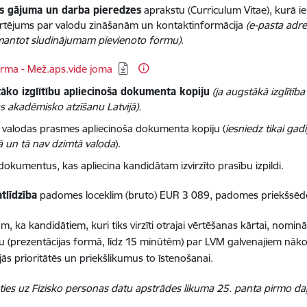
s gājuma un darba pieredzes
aprakstu (Curriculum Vitae), kurā ie
rtējums par valodu zināšanām un kontaktinformācija
(e-pasta adre
mantot sludinājumam pievienoto formu)
.
ēt:
rma - Mež.aps.vide joma
āko izglītību apliecinoša dokumenta kopiju
(ja augstākā izglītīb
ās akadēmisko atzīšanu Latvijā).
s valodas prasmes apliecinoša dokumenta kopiju (
iesniedz tikai gadī
ā un tā nav dzimtā valoda
).
dokumentus, kas apliecina kandidātam izvirzīto prasību izpildi.
tlīdzība
padomes loceklim (bruto) EUR 3 089, padomes priekšsēdē
, ka kandidātiem, kuri tiks virzīti otrajai vērtēšanas kārtai, nominā
 (prezentācijas formā, līdz 15 minūtēm) par LVM galvenajiem nākot
jās prioritātēs un priekšlikumus to īstenošanai.
ies uz Fizisko personas datu apstrādes likuma 25. panta pirmo daļ