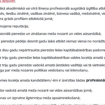
u apguvei
;
ākā akadēmiskā vai otrā līmeņa profesionālā augstākā izglītība at
ēs, tiesību zinātnē, vadības zinātnē, biznesa vadībā, mežzinātnē, vi
ra grāds profilam atbilstošā jomā;
nojama reputācija;
sionālā pieredze un zināšanas meža nozarē un vides aizsardzībā;
 pieredze pēdējo desmit gadu laikā atbilst vismaz vienai no norādī
z divu gadu nepārtraukta pieredze lielas kapitālsabiedrības pado
z triju gadu pieredze lielas kapitālsabiedrības valdes locekļa amat
 triju gadu pieredze vadošā amatā (iestādes vadītājs vai tā vietnieks
dīga par meža nozares politikas veidošanu vai īstenošanu.
es locekļa amata kandidātiem/-ēm ir izvirzītas šādas
profesionāl
dze vadošā amatā meža nozarē vai vides aizsardzības jomā;
anas un izpratne ilgtermiņa meža apsaimniekošanā;