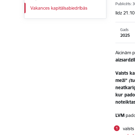
Publicēts: 
Vakances kapitālsabiedrībās
līdz 21.1
Gads
2025
Aicinām p
aizsardzī
Valsts k
meži”
(t
neatkarī
kur pado
noteikta
LVM
pado
valst