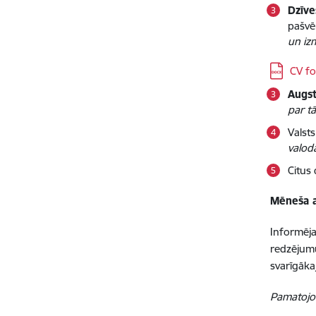
Dzīve
pašvē
un iz
Lejupielād
CV fo
Augst
par t
Valst
valod
Citus 
Mēneša a
Informējam
redzējumu
svarīgāka
Pamatojot