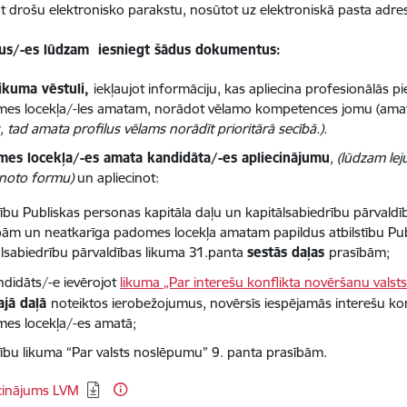
t drošu elektronisko parakstu, nosūtot uz elektroniskā pasta adre
us/-es lūdzam iesniegt šādus dokumentus:
ikuma vēstuli,
iekļaujot informāciju, kas apliecina profesionālās 
es locekļa/-les amatam, norādot vēlamo kompetences jomu (amat
 tad amata profilus vēlams norādīt prioritārā secībā.).
es locekļa/-es amata kandidāta/-es apliecinājumu
, (lūdzam le
enoto formu)
un apliecinot:
stību Publiskas personas kapitāla daļu un kapitālsabiedrību pārvald
bām un neatkarīga padomes locekļa amatam papildus atbilstību Pub
ālsabiedrību pārvaldības likuma 31.panta
sestās daļas
prasībām;
ndidāts/-e ievērojot
likuma „Par interešu konflikta novēršanu vals
ajā daļā
noteiktos ierobežojumus, novērsīs iespējamās interešu konfli
es locekļa/-es amatā;
stību likuma “Par valsts noslēpumu” 9. panta prasībām.
ēt:
cinājums LVM