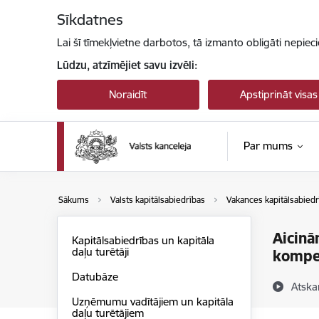
Pāriet uz lapas saturu
Sīkdatnes
Lai šī tīmekļvietne darbotos, tā izmanto obligāti nepiec
Lūdzu, atzīmējiet savu izvēli:
Noraidīt
Apstiprināt visas
Par mums
Sākums
Valsts kapitālsabiedrības
Vakances kapitālsabiedr
Aicinā
Kapitālsabiedrības un kapitāla
daļu turētāji
kompet
Datubāze
Atska
Uzņēmumu vadītājiem un kapitāla
daļu turētājiem