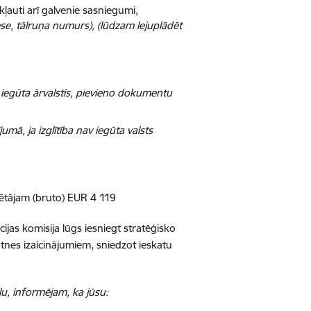
kļauti arī galvenie sasniegumi,
se, tālruņa numurs), (lūdzam lejuplādēt
a iegūta ārvalstīs, pievieno dokumentu
jumā, ja izglītība nav iegūta valsts
tājam (bruto) EUR 4 119
cijas komisija lūgs iesniegt stratēģisko
nes izaicinājumiem, sniedzot ieskatu
u, informējam, ka jūsu: