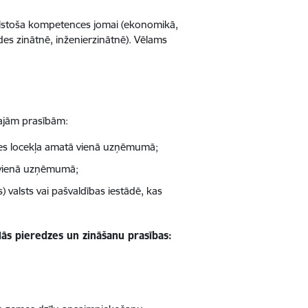
bilstoša kompetences jomai (ekonomikā,
des zinātnē, inženierzinātnē). Vēlams
tajām prasībām:
mes locekļa amatā vienā uzņēmumā;
ā vienā uzņēmumā;
) valsts vai pašvaldības iestādē, kas
ās pieredzes un zināšanu prasības: