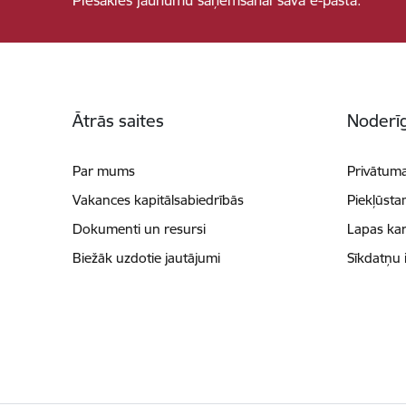
Kājene
Ātrās saites
Noderīg
Par mums
Privātuma
Vakances kapitālsabiedrībās
Piekļūsta
Dokumenti un resursi
Lapas kar
Biežāk uzdotie jautājumi
Sīkdatņu 