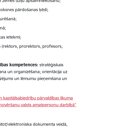
un zemes dzīļu apsaimniekošanu;
koksnes pārdošanas ķēdi;
turēšanā;
anā;
as ietekmi;
(rektors, prorektors, profesors,
ības kompetences:
stratēģiskais
ana un organizēšana; orientācija uz
 redzējums un lēmumu pieņemšana un
n kapitālsabiedrību pārvaldības likuma
a novēršanu valsts amatpersonu darbībā”
itot)
elektroniska dokumenta veidā,