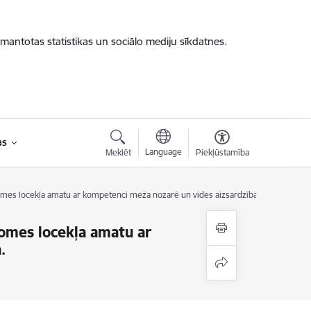
zmantotas statistikas un sociālo mediju sīkdatnes.
as
Language
Meklēt
Piekļūstamība
adomes locekļa amatu ar kompetenci meža nozarē un vides aizsardzības jomā.
domes locekļa amatu ar
.