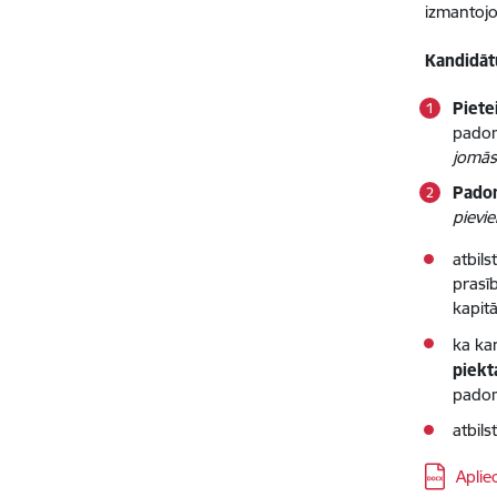
izmantojo
Kandidāt
Piete
padom
jomās,
Padom
pievi
atbil
prasī
kapit
ka ka
piekt
padom
atbil
Lejupielād
Aplie