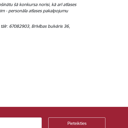
inātu šā konkursa norisi, kā arī atlases
erim - personāla atlases pakalpojumu
 tālr. 67082903, Brīvības bulvāris 36,