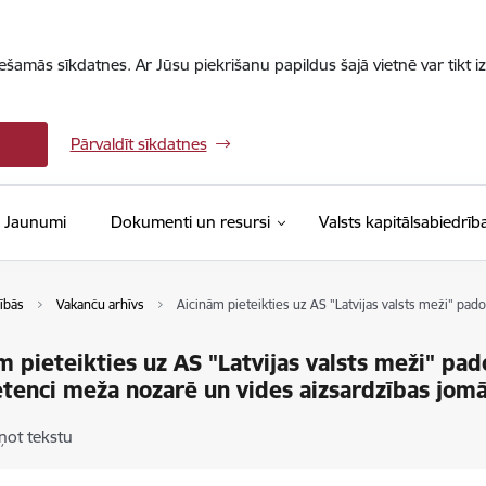
iešamās sīkdatnes. Ar Jūsu piekrišanu papildus šajā vietnē var tikt i
Pārvaldīt sīkdatnes
Jaunumi
Dokumenti un resursi
Valsts kapitālsabiedrīb
ībās
Vakanču arhīvs
Aicinām pieteikties uz AS "Latvijas valsts meži" p
m pieteikties uz AS "Latvijas valsts meži" pa
enci meža nozarē un vides aizsardzības jomā
ņot tekstu