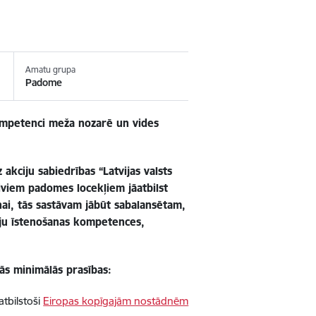
Amatu grupa
Padome
mpetenci meža nozarē un vides
akciju sabiedrības “Latvijas valsts
viem padomes locekļiem jāatbilst
i, tās sastāvam jābūt sabalansētam,
ju īstenošanas kompetences,
tās minimālās prasības:
atbilstoši
Eiropas kopīgajām nostādnēm