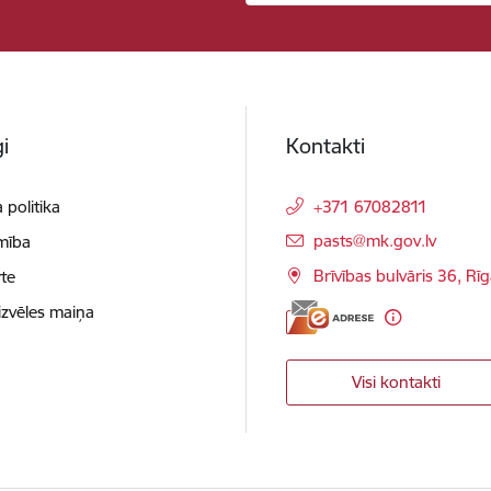
i
Kontakti
 politika
+371 67082811
E-pasts:
pasts@mk.gov.lv
mība
Brīvības bulvāris 36, Rī
te
izvēles maiņa
Visi kontakti