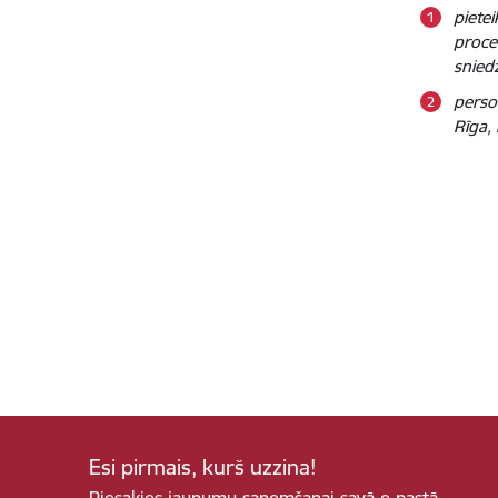
piete
proce
snied
person
Rīga,
Esi pirmais, kurš uzzina!
Piesakies jaunumu saņemšanai savā e-pastā.