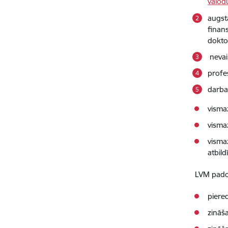
valod
augst
finans
dokto
nevai
profe
darba
visma
visma
vismaz
atbil
LVM padom
piere
zināš