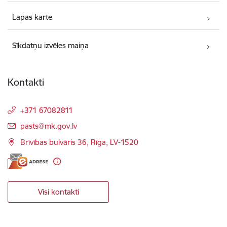
Lapas karte
Sīkdatņu izvēles maiņa
Kontakti
+371 67082811
E-pasts:
pasts@mk.gov.lv
Brīvības bulvāris 36, Rīga, LV-1520
Visi kontakti