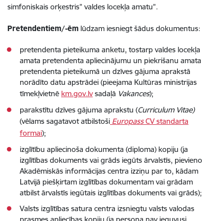
simfoniskais orķestris” valdes locekļa amatu”.
Pretendentiem/-ēm
lūdzam iesniegt šādus dokumentus:
pretendenta pieteikuma anketu, tostarp valdes locekļa
amata pretendenta apliecinājumu un piekrišanu amata
pretendenta pieteikumā un dzīves gājuma aprakstā
norādīto datu apstrādei (pieejama Kultūras ministrijas
tīmekļvietnē
km.gov.lv
sadaļā
Vakances
);
parakstītu dzīves gājuma aprakstu (
Curriculum Vitae)
(vēlams sagatavot atbilstoši
Europass
CV standarta
formai
);
izglītību apliecinoša dokumenta (diploma) kopiju (ja
izglītības dokuments vai grāds iegūts ārvalstīs, pievieno
Akadēmiskās informācijas centra izziņu par to, kādam
Latvijā piešķirtam izglītības dokumentam vai grādam
atbilst ārvalstīs iegūtais izglītības dokuments vai grāds);
Valsts izglītības satura centra izsniegtu valsts valodas
prasmes apliecības kopiju (ja persona nav ieguvusi