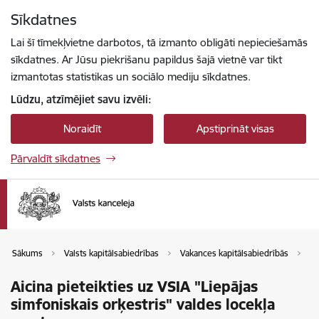
Pāriet uz lapas saturu
Sīkdatnes
Spied
lai meklētu
Enter
Lai šī tīmekļvietne darbotos, tā izmanto obligāti nepieciešamās
sīkdatnes. Ar Jūsu piekrišanu papildus šajā vietnē var tikt
izmantotas statistikas un sociālo mediju sīkdatnes.
Lūdzu, atzīmējiet savu izvēli:
Noraidīt
Apstiprināt visas
Pārvaldīt sīkdatnes
Sākums
Valsts kapitālsabiedrības
Vakances kapitālsabiedrībās
Va
Aicina pieteikties uz VSIA "Liepājas
simfoniskais orķestris" valdes locekļa