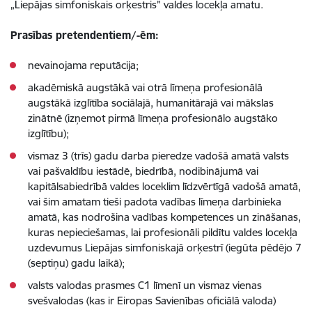
„Liepājas simfoniskais orķestris” valdes locekļa amatu.
Prasības pretendentiem/-ēm:
nevainojama reputācija;
akadēmiskā augstākā vai otrā līmeņa profesionālā
augstākā izglītība sociālajā, humanitārajā vai mākslas
zinātnē (izņemot pirmā līmeņa profesionālo augstāko
izglītību);
vismaz 3 (trīs) gadu darba pieredze vadošā amatā valsts
vai pašvaldību iestādē, biedrībā, nodibinājumā vai
kapitālsabiedrībā valdes loceklim līdzvērtīgā vadošā amatā,
vai šim amatam tieši padota vadības līmeņa darbinieka
amatā, kas nodrošina vadības kompetences un zināšanas,
kuras nepieciešamas, lai profesionāli pildītu valdes locekļa
uzdevumus Liepājas simfoniskajā orķestrī (iegūta pēdējo 7
(septiņu) gadu laikā);
valsts valodas prasmes C1 līmenī un vismaz vienas
svešvalodas (kas ir Eiropas Savienības oficiālā valoda)