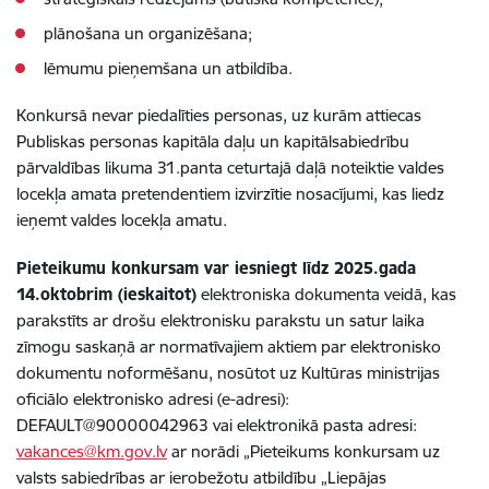
plānošana un organizēšana;
lēmumu pieņemšana un atbildība.
Konkursā nevar piedalīties personas, uz kurām attiecas
Publiskas personas kapitāla daļu un kapitālsabiedrību
pārvaldības likuma 31.panta ceturtajā daļā noteiktie valdes
locekļa amata pretendentiem izvirzītie nosacījumi, kas liedz
ieņemt valdes locekļa amatu.
Pieteikumu konkursam var iesniegt līdz 2025.gada
14.oktobrim (ieskaitot)
elektroniska dokumenta veidā, kas
parakstīts ar drošu elektronisku parakstu un satur laika
zīmogu saskaņā ar normatīvajiem aktiem par elektronisko
dokumentu noformēšanu, nosūtot uz Kultūras ministrijas
oficiālo elektronisko adresi (e-adresi):
DEFAULT@90000042963 vai elektronikā pasta adresi:
vakances@km.gov.lv
ar norādi „Pieteikums konkursam uz
valsts sabiedrības ar ierobežotu atbildību „Liepājas