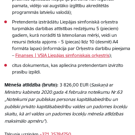
pamata, vidējo vai augstāko izglītību akreditētās
programmās latviešu valodā);
Pretendenta izstrādātu Liepājas simfoniskā orķestra
turpmākās darbības attīstības redzējumu 5 (pieciem)
gadiem, kurā norādīti tā īstenošanas mērķi, veidi un
resursi (teksta apjoms – 5 (piecas) līdz 10 (desmit) A4
formāta lapas) (informācija par Orķestra darbību pieejama
–
Finanses | VSIA Liepājas simfoniskais orķestris
);
citus dokumentus, kas apliecina pretendentam izvirzīto
prasību izpildi.
Mēneša atlīdzība (bruto):
3 826,00 EUR (
Saskaņā
ar
Ministru kabineta 2020.gada 4.februāra noteikumu Nr.63
„Noteikumi par publiskas personas kapitālsabiedrību un
publiski privāto kapitālsabiedrību valdes un padomes locekļu
skaitu, kā arī valdes un padomes locekļu mēneša atlīdzības
maksimālo apmēru”
).
Tālrunis uzziņām
+371 25784750
.