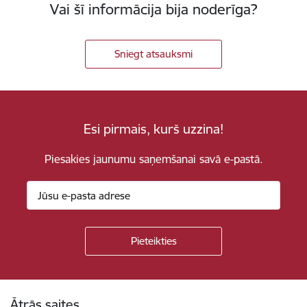
Vai šī informācija bija noderīga?
Sniegt atsauksmi
Esi pirmais, kurš uzzina!
Piesakies jaunumu saņemšanai savā e-pastā.
Kājene
Ātrās saites