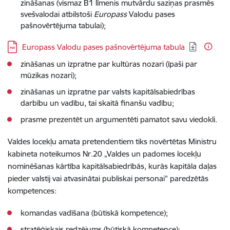
zināšanas (vismaz B1 līmenis mutvārdu saziņas prasmēs
svešvalodai atbilstoši
Europass
Valodu pases
pašnovērtējuma tabulai);
Lejupielādēt:
Europass Valodu pases pašnovērtējuma tabula
zināšanas un izpratne par kultūras nozari (īpaši par
mūzikas nozari);
zināšanas un izpratne par valsts kapitālsabiedrības
darbību un vadību, tai skaitā finanšu vadību;
prasme prezentēt un argumentēti pamatot savu viedokli.
Valdes locekļu amata pretendentiem tiks novērtētas Ministru
kabineta noteikumos Nr.20 „Valdes un padomes locekļu
nominēšanas kārtība kapitālsabiedrībās, kurās kapitāla daļas
pieder valstij vai atvasinātai publiskai personai” paredzētās
kompetences:
komandas vadīšana (būtiskā kompetence);
stratēģiskais redzējums (būtiskā kompetence);