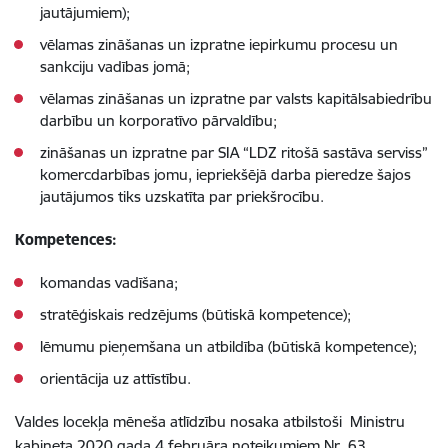
jautājumiem);
vēlamas zināšanas un izpratne iepirkumu procesu un
sankciju vadības jomā;
vēlamas zināšanas un izpratne par valsts kapitālsabiedrību
darbību un korporatīvo pārvaldību;
zināšanas un izpratne par SIA “LDZ ritošā sastāva serviss”
komercdarbības jomu, iepriekšējā darba pieredze šajos
jautājumos tiks uzskatīta par priekšrocību.
Kompetences:
komandas vadīšana;
stratēģiskais redzējums (būtiskā kompetence);
lēmumu pieņemšana un atbildība (būtiskā kompetence);
orientācija uz attīstību.
Valdes locekļa mēneša atlīdzību nosaka atbilstoši Ministru
kabineta 2020.gada 4.februāra noteikumiem Nr. 63