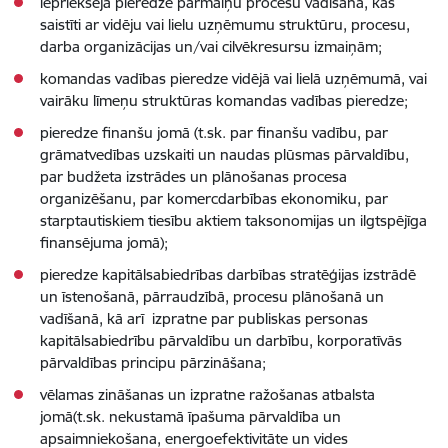
iepriekšēja pieredze pārmaiņu procesu vadīšanā, kas
saistīti ar vidēju vai lielu uzņēmumu struktūru, procesu,
darba organizācijas un/vai cilvēkresursu izmaiņām;
komandas vadības pieredze vidējā vai lielā uzņēmumā, vai
vairāku līmeņu struktūras komandas vadības pieredze;
pieredze finanšu jomā (t.sk. par finanšu vadību, par
grāmatvedības uzskaiti un naudas plūsmas pārvaldību,
par budžeta izstrādes un plānošanas procesa
organizēšanu, par komercdarbības ekonomiku, par
starptautiskiem tiesību aktiem taksonomijas un ilgtspējīga
finansējuma jomā);
pieredze kapitālsabiedrības darbības stratēģijas izstrādē
un īstenošanā, pārraudzībā, procesu plānošanā un
vadīšanā, kā arī izpratne par publiskas personas
kapitālsabiedrību pārvaldību un darbību, korporatīvās
pārvaldības principu pārzināšana;
vēlamas zināšanas un izpratne ražošanas atbalsta
jomā(t.sk. nekustamā īpašuma pārvaldība un
apsaimniekošana, energoefektivitāte un vides