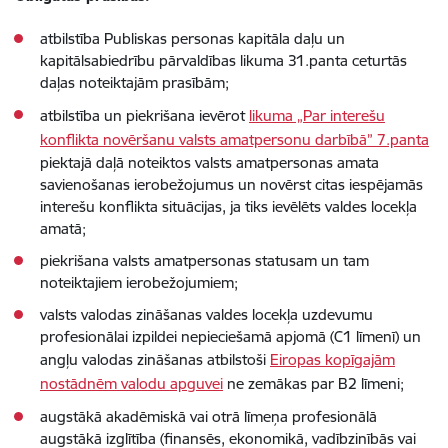
atbilstība Publiskas personas kapitāla daļu un
kapitālsabiedrību pārvaldības likuma 31.panta ceturtās
daļas noteiktajām prasībām;
atbilstība un piekrišana ievērot
likuma „Par interešu
konflikta novēršanu valsts amatpersonu darbībā” 7.panta
piektajā daļā noteiktos valsts amatpersonas amata
savienošanas ierobežojumus un novērst citas iespējamās
interešu konflikta situācijas, ja tiks ievēlēts valdes locekļa
amatā;
piekrišana valsts amatpersonas statusam un tam
noteiktajiem ierobežojumiem;
valsts valodas zināšanas valdes locekļa uzdevumu
profesionālai izpildei nepieciešamā apjomā (C1 līmenī) un
angļu valodas zināšanas atbilstoši
Eiropas kopīgajām
nostādnēm valodu apguvei
ne zemākas par B2 līmeni;
augstākā akadēmiskā vai otrā līmeņa profesionālā
augstākā izglītība (finansēs, ekonomikā, vadībzinībās vai