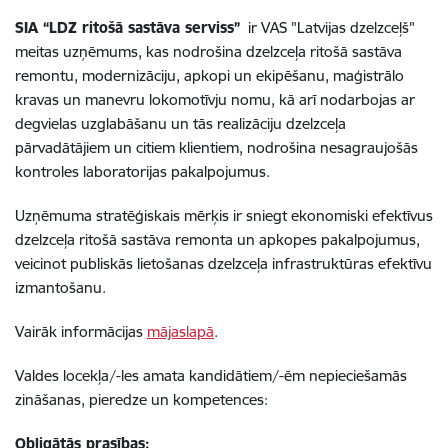
SIA “LDZ ritošā sastāva serviss”
ir VAS "Latvijas dzelzceļš"
meitas uzņēmums, kas nodrošina dzelzceļa ritošā sastāva
remontu, modernizāciju, apkopi un ekipēšanu, maģistrālo
kravas un manevru lokomotīvju nomu, kā arī nodarbojas ar
degvielas uzglabāšanu un tās realizāciju dzelzceļa
pārvadātājiem un citiem klientiem, nodrošina nesagraujošās
kontroles laboratorijas pakalpojumus.
Uzņēmuma stratēģiskais mērķis ir sniegt ekonomiski efektīvus
dzelzceļa ritošā sastāva remonta un apkopes pakalpojumus,
veicinot publiskās lietošanas dzelzceļa infrastruktūras efektīvu
izmantošanu.
Vairāk informācijas
mājaslapā
.
Valdes locekļa/-les amata kandidātiem/-ēm nepieciešamās
zināšanas, pieredze un kompetences:
Obligātās prasības: