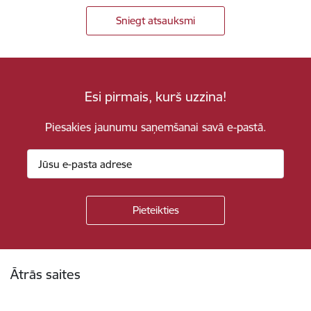
Sniegt atsauksmi
Esi pirmais, kurš uzzina!
Piesakies jaunumu saņemšanai savā e-pastā.
Kājene
Ātrās saites