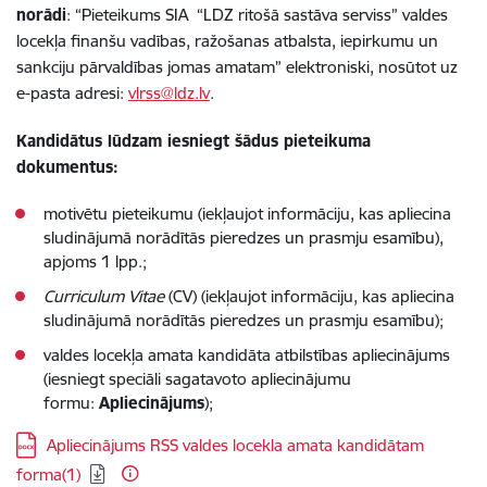
norādi
: “Pieteikums SIA “LDZ ritošā sastāva serviss” valdes
locekļa finanšu vadības, ražošanas atbalsta, iepirkumu un
sankciju pārvaldības jomas amatam” elektroniski, nosūtot uz
e-pasta adresi:
vlrss@ldz.lv
.
Kandidātus lūdzam iesniegt šādus pieteikuma
dokumentus:
motivētu pieteikumu (iekļaujot informāciju, kas apliecina
sludinājumā norādītās pieredzes un prasmju esamību),
apjoms 1 lpp.;
Curriculum Vitae
(CV) (iekļaujot informāciju, kas apliecina
sludinājumā norādītās pieredzes un prasmju esamību);
valdes locekļa amata kandidāta atbilstības apliecinājums
(iesniegt speciāli sagatavoto apliecinājumu
formu:
Apliecinājums
);
Lejupielādēt:
Apliecinājums RSS valdes locekla amata kandidātam
forma(1)