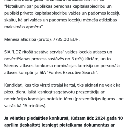
“Noteikumi par publiskas personas kapitālsabiedrību un
publiski privāto kapitālsabiedrību valdes un padomes locekļu
skaitu, kā arī valdes un padomes locekļu mēneša atlīdzības
maksimālo apmēru”.
Mēneša atlīdzība (bruto): 7785.00 EUR.
SIA ”LDZ ritošā sastāva serviss” valdes locekļa atlases un
novērtēšanas process sastāvēs no 3 (trīs) kārtām, un to
īstenos atlases konkursa nominācijas komisija un personāla
atlases kompānija SIA “Fontes Executive Search”.
Kandidāti, kas tiks virzīti otrajai kārtai, tiks aicināti ne vēlāk kā
piecu dienu laikā iesniegt sagatavotu prezentāciju ar
nominācijas komisijas noteikto tēmu (prezentācijas ilgums - ne
vairāk kā 15 minūtes).
Ja vēlaties piedalīties konkursā, lūdzam līdz 2024.gada 10
aprīlim (ieskaitot) iesniegt pieteikuma dokumentus ar