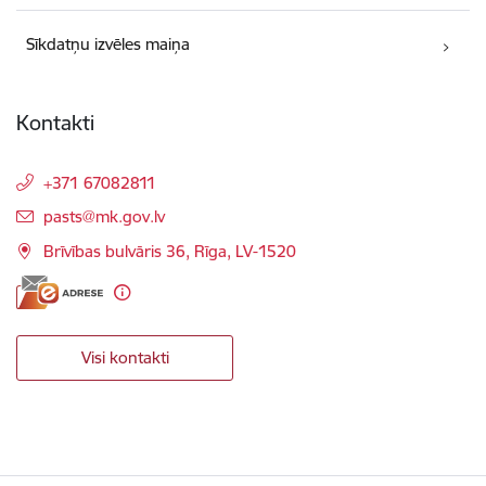
Sīkdatņu izvēles maiņa
Kontakti
+371 67082811
E-pasts:
pasts@mk.gov.lv
Brīvības bulvāris 36, Rīga, LV-1520
Visi kontakti