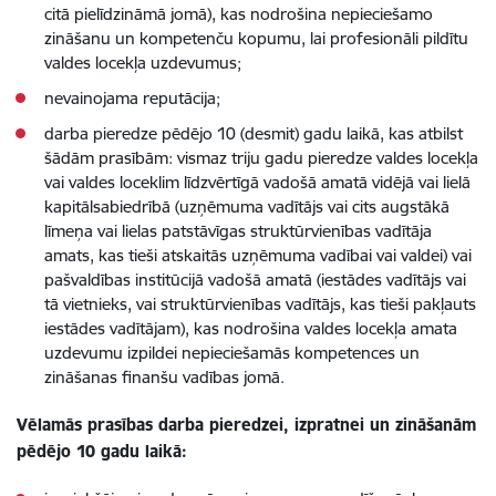
citā pielīdzināmā jomā), kas nodrošina nepieciešamo
zināšanu un kompetenču kopumu, lai profesionāli pildītu
valdes locekļa uzdevumus;
nevainojama reputācija;
darba pieredze pēdējo 10 (desmit) gadu laikā, kas atbilst
šādām prasībām: vismaz triju gadu pieredze valdes locekļa
vai valdes loceklim līdzvērtīgā vadošā amatā vidējā vai lielā
kapitālsabiedrībā (uzņēmuma vadītājs vai cits augstākā
līmeņa vai lielas patstāvīgas struktūrvienības vadītāja
amats, kas tieši atskaitās uzņēmuma vadībai vai valdei) vai
pašvaldības institūcijā vadošā amatā (iestādes vadītājs vai
tā vietnieks, vai struktūrvienības vadītājs, kas tieši pakļauts
iestādes vadītājam), kas nodrošina valdes locekļa amata
uzdevumu izpildei nepieciešamās kompetences un
zināšanas finanšu vadības jomā.
Vēlamās prasības darba pieredzei, izpratnei un zināšanām
pēdējo 10 gadu laikā: