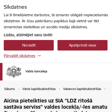
Pāriet uz lapas saturu
Sīkdatnes
Spied
lai meklētu
Enter
Lai šī tīmekļvietne darbotos, tā izmanto obligāti nepieciešamās
sīkdatnes. Ar Jūsu piekrišanu papildus šajā vietnē var tikt
izmantotas statistikas un sociālo mediju sīkdatnes.
Lūdzu, atzīmējiet savu izvēli:
Noraidīt
Apstiprināt visas
Pārvaldīt sīkdatnes
Sākums
Valsts kapitālsabiedrības
Vakances kapitālsabiedrībās
Va
Aicina pieteikties uz SIA "LDZ ritošā
sastāva serviss" valdes locekļa/-les amatu