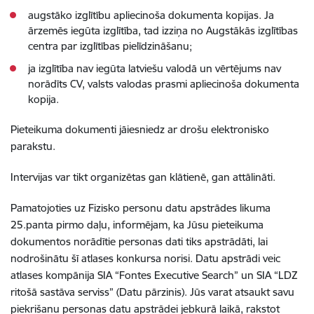
augstāko izglītību apliecinoša dokumenta kopijas. Ja
ārzemēs iegūta izglītība, tad izziņa no Augstākās izglītības
centra par izglītības pielīdzināšanu;
ja izglītība nav iegūta latviešu valodā un vērtējums nav
norādīts CV, valsts valodas prasmi apliecinoša dokumenta
kopija.
Pieteikuma dokumenti jāiesniedz ar drošu elektronisko
parakstu.
Intervijas var tikt organizētas gan klātienē, gan attālināti.
Pamatojoties uz Fizisko personu datu apstrādes likuma
25.panta pirmo daļu, informējam, ka Jūsu pieteikuma
dokumentos norādītie personas dati tiks apstrādāti, lai
nodrošinātu šī atlases konkursa norisi. Datu apstrādi veic
atlases kompānija SIA “Fontes Executive Search” un SIA “LDZ
ritošā sastāva serviss” (Datu pārzinis). Jūs varat atsaukt savu
piekrišanu personas datu apstrādei jebkurā laikā, rakstot