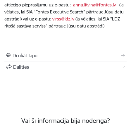
attiecīgo pieprasījumu uz e-pastu:
anna.litvina@fontes.lv
(ja
vēlaties, lai SIA “Fontes Executive Search” pārtrauc Jūsu datu
apstrādi) vai uz e-pastu:
vlrss@ldz.lv
(ja vēlaties, lai SIA "LDZ
ritošā sastāva serviss" pārtrauc Jūsu datu apstrādi).
Drukāt lapu
Dalīties
Vai šī informācija bija noderīga?