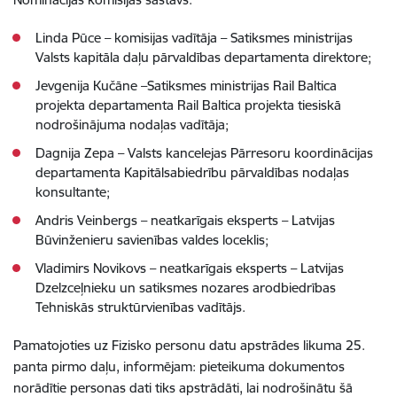
Linda Pūce – komisijas vadītāja – Satiksmes ministrijas
Valsts kapitāla daļu pārvaldības departamenta direktore;
Jevgenija Kučāne –Satiksmes ministrijas Rail Baltica
projekta departamenta Rail Baltica projekta tiesiskā
nodrošinājuma nodaļas vadītāja;
Dagnija Zepa – Valsts kancelejas Pārresoru koordinācijas
departamenta Kapitālsabiedrību pārvaldības nodaļas
konsultante;
Andris Veinbergs – neatkarīgais eksperts – Latvijas
Būvinženieru savienības valdes loceklis;
Vladimirs Novikovs – neatkarīgais eksperts – Latvijas
Dzelzceļnieku un satiksmes nozares arodbiedrības
Tehniskās struktūrvienības vadītājs.
Pamatojoties uz Fizisko personu datu apstrādes likuma 25.
panta pirmo daļu, informējam: pieteikuma dokumentos
norādītie personas dati tiks apstrādāti, lai nodrošinātu šā