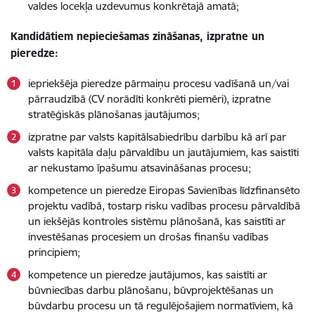
valdes locekļa uzdevumus konkrētajā amatā;
Kandidātiem nepieciešamas zināšanas, izpratne un
pieredze:
iepriekšēja pieredze pārmaiņu procesu vadīšanā un/vai
pārraudzībā (CV norādīti konkrēti piemēri), izpratne
stratēģiskās plānošanas jautājumos;
izpratne par valsts kapitālsabiedrību darbību kā arī par
valsts kapitāla daļu pārvaldību un jautājumiem, kas saistīti
ar nekustamo īpašumu atsavināšanas procesu;
kompetence un pieredze Eiropas Savienības līdzfinansēto
projektu vadībā, tostarp risku vadības procesu pārvaldībā
un iekšējās kontroles sistēmu plānošanā, kas saistīti ar
investēšanas procesiem un drošas finanšu vadības
principiem;
kompetence un pieredze jautājumos, kas saistīti ar
būvniecības darbu plānošanu, būvprojektēšanas un
būvdarbu procesu un tā regulējošajiem normatīviem, kā