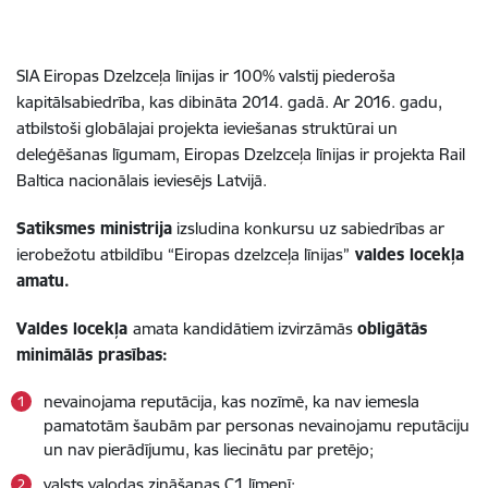
SIA Eiropas Dzelzceļa līnijas ir 100% valstij piederoša
kapitālsabiedrība, kas dibināta 2014. gadā. Ar 2016. gadu,
atbilstoši globālajai projekta ieviešanas struktūrai un
deleģēšanas līgumam, Eiropas Dzelzceļa līnijas ir projekta Rail
Baltica nacionālais ieviesējs Latvijā.
Satiksmes ministrija
izsludina konkursu uz sabiedrības ar
ierobežotu atbildību “Eiropas dzelzceļa līnijas”
valdes locekļa
amatu.
Valdes locekļa
amata kandidātiem izvirzāmās
obligātās
minimālās prasības:
nevainojama reputācija, kas nozīmē, ka nav iemesla
pamatotām šaubām par personas nevainojamu reputāciju
un nav pierādījumu, kas liecinātu par pretējo;
valsts valodas zināšanas C1 līmenī;