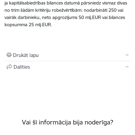
ja kapitālsabiedrības bilances datumā pārsniedz vismaz divas
no trim šādām kritēriju robežvērtībām: nodarbināti 250 vai
vairāk darbinieku, neto apgrozījums 50 mlj.EUR vai bilances
kopsumma 25 mlj.EUR.
Drukāt lapu
Dalīties
Vai šī informācija bija noderīga?