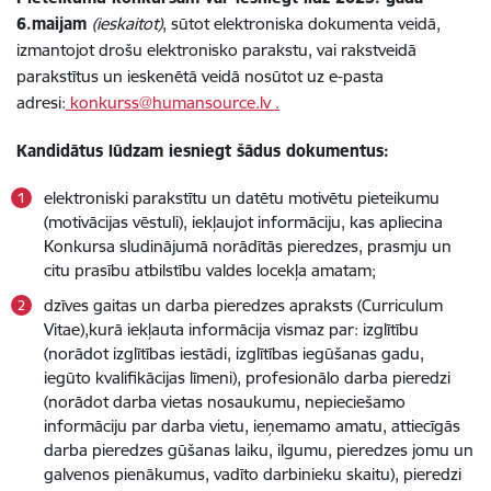
6.maijam
(ieskaitot)
, sūtot elektroniska dokumenta veidā,
izmantojot drošu elektronisko parakstu, vai rakstveidā
parakstītus un ieskenētā veidā nosūtot uz e-pasta
adresi:
konkurss@humansource.lv .
Kandidātus lūdzam iesniegt šādus dokumentus:
elektroniski parakstītu un datētu motivētu pieteikumu
(motivācijas vēstuli), iekļaujot informāciju, kas apliecina
Konkursa sludinājumā norādītās pieredzes, prasmju un
citu prasību atbilstību valdes locekļa amatam;
dzīves gaitas un darba pieredzes apraksts (Curriculum
Vitae),kurā iekļauta informācija vismaz par: izglītību
(norādot izglītības iestādi, izglītības iegūšanas gadu,
iegūto kvalifikācijas līmeni), profesionālo darba pieredzi
(norādot darba vietas nosaukumu, nepieciešamo
informāciju par darba vietu, ieņemamo amatu, attiecīgās
darba pieredzes gūšanas laiku, ilgumu, pieredzes jomu un
galvenos pienākumus, vadīto darbinieku skaitu), pieredzi