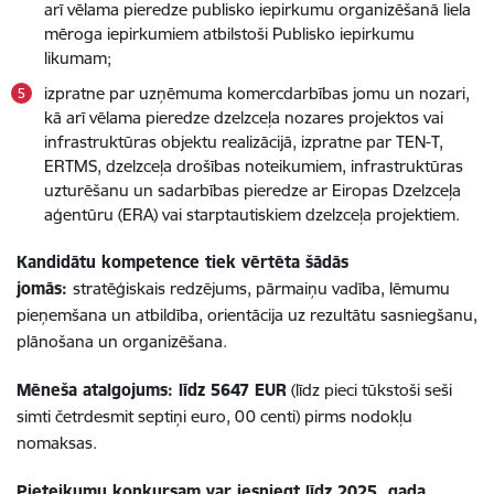
arī vēlama pieredze publisko iepirkumu organizēšanā liela
mēroga iepirkumiem atbilstoši Publisko iepirkumu
likumam;
izpratne par uzņēmuma komercdarbības jomu un nozari,
kā arī vēlama pieredze dzelzceļa nozares projektos vai
infrastruktūras objektu realizācijā, izpratne par TEN-T,
ERTMS, dzelzceļa drošības noteikumiem, infrastruktūras
uzturēšanu un sadarbības pieredze ar Eiropas Dzelzceļa
aģentūru (ERA) vai starptautiskiem dzelzceļa projektiem.
Kandidātu kompetence tiek vērtēta šādās
jomās:
stratēģiskais redzējums, pārmaiņu vadība, lēmumu
pieņemšana un atbildība, orientācija uz rezultātu sasniegšanu,
plānošana un organizēšana.
Mēneša atalgojums: līdz 5647 EUR
(līdz pieci tūkstoši seši
simti četrdesmit septiņi euro, 00 centi) pirms nodokļu
nomaksas.
Pieteikumu konkursam var iesniegt līdz 2025. gada