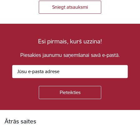
Sniegt atsauksmi
Esi pirmais, kurš uzzina!
Piesakies jaunumu saņemšanai savā e-pastā.
Kājene
Ātrās saites