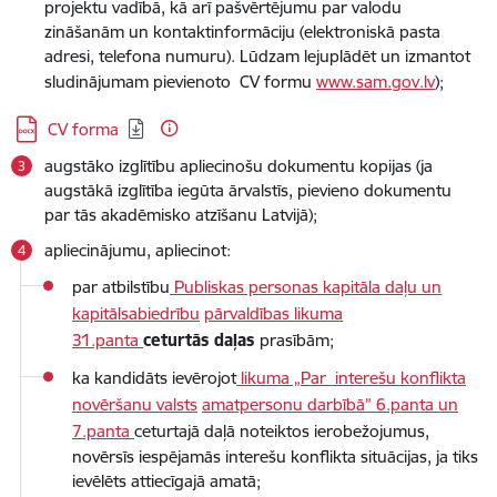
projektu vadībā, kā arī pašvērtējumu par valodu
zināšanām un kontaktinformāciju (elektroniskā pasta
adresi, telefona numuru). Lūdzam lejuplādēt un izmantot
sludinājumam pievienoto CV formu
www.sam.gov.lv
);
Lejupielādēt:
CV forma
augstāko izglītību apliecinošu dokumentu kopijas (ja
augstākā izglītība iegūta ārvalstīs, pievieno dokumentu
par tās akadēmisko atzīšanu Latvijā);
apliecinājumu, apliecinot:
par atbilstību
Publiskas personas kapitāla daļu un
kapitālsabiedrību
pārvaldības likuma
31.panta
ceturtās daļas
prasībām;
ka kandidāts ievērojot
likuma „Par interešu konflikta
novēršanu valsts
amatpersonu darbībā” 6.panta un
7.panta
ceturtajā daļā noteiktos ierobežojumus,
novērsīs iespējamās interešu konflikta situācijas, ja tiks
ievēlēts attiecīgajā amatā;