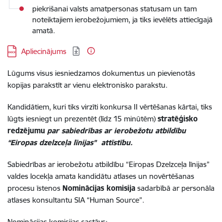
piekrišanai valsts amatpersonas statusam un tam
noteiktajiem ierobežojumiem, ja tiks ievēlēts attiecīgajā
amatā.
Lejupielādēt:
Apliecinājums
Lūgums visus iesniedzamos dokumentus un pievienotās
kopijas parakstīt ar vienu elektronisko parakstu.
Kandidātiem, kuri tiks virzīti konkursa II vērtēšanas kārtai, tiks
lūgts iesniegt un prezentēt (līdz 15 minūtēm)
stratēģisko
redzējumu
par sabiedrības ar ierobežotu atbildību
“Eiropas dzelzceļa līnijas” attīstību.
Sabiedrības ar ierobežotu atbildību “Eiropas Dzelzceļa līnijas”
valdes locekļa amata kandidātu atlases un novērtēšanas
procesu īstenos
Nominācijas komisija
sadarbībā ar personāla
atlases konsultantu SIA “Human Source”.
Nominācijas komisijas sastāvs: