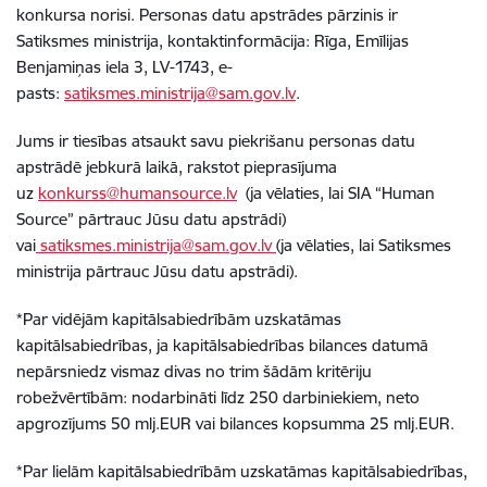
konkursa norisi. Personas datu apstrādes pārzinis ir
Satiksmes ministrija, kontaktinformācija: Rīga, Emīlijas
Benjamiņas iela 3, LV-1743, e-
pasts:
satiksmes.ministrija@sam.gov.lv
.
Jums ir tiesības atsaukt savu piekrišanu personas datu
apstrādē jebkurā laikā, rakstot pieprasījuma
uz
konkurss@humansource.lv
(ja vēlaties, lai SIA “Human
Source” pārtrauc Jūsu datu apstrādi)
vai
satiksmes.ministrija@sam.gov.lv
(ja vēlaties, lai Satiksmes
ministrija pārtrauc Jūsu datu apstrādi).
*Par vidējām kapitālsabiedrībām uzskatāmas
kapitālsabiedrības, ja kapitālsabiedrības bilances datumā
nepārsniedz vismaz divas no trim šādām kritēriju
robežvērtībām: nodarbināti līdz 250 darbiniekiem, neto
apgrozījums 50 mlj.EUR vai bilances kopsumma 25 mlj.EUR.
*Par lielām kapitālsabiedrībām uzskatāmas kapitālsabiedrības,