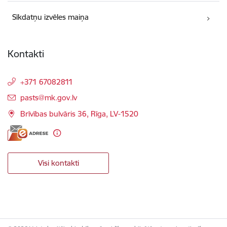
Sīkdatņu izvēles maiņa
Kontakti
+371 67082811
E-pasts:
pasts@mk.gov.lv
Brīvības bulvāris 36, Rīga, LV-1520
Visi kontakti