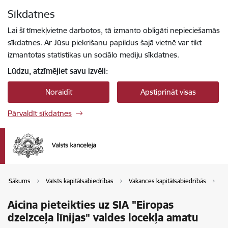
Pāriet uz lapas saturu
Sīkdatnes
Spied
lai meklētu
Enter
Lai šī tīmekļvietne darbotos, tā izmanto obligāti nepieciešamās
sīkdatnes. Ar Jūsu piekrišanu papildus šajā vietnē var tikt
izmantotas statistikas un sociālo mediju sīkdatnes.
Lūdzu, atzīmējiet savu izvēli:
Noraidīt
Apstiprināt visas
Pārvaldīt sīkdatnes
Sākums
Valsts kapitālsabiedrības
Vakances kapitālsabiedrībās
Va
Aicina pieteikties uz SIA "Eiropas
dzelzceļa līnijas" valdes locekļa amatu