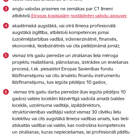
angļu valodas prasmes ne zemākas par C1 līmeni
atbilstoši
Eiropas kopīgajām
nostādnēm valodu apguvei;
akadēmiskā augstākā, vai otrā līmeņa profesionālā
augstākā izglītība, atbilstoši kompetences jomai
(uzņēmējdarbības vadībā, inženierzinātnē, finansēs,
ekonomikā, tiesībzinātnēs vai cita pielīdzināmā jomā);
vismaz trīs gadu pieredze un zināšanas liela mēroga
projektu realizēšanā, plānošanas, izstrādes un ieviešanas
procesā, t.sk. piesaistot Eiropas Savienības fondu
līdzfinansējumu vai citu ārvalstu finanšu instrumentu
līdzfinansējumu, kas iegūta pēdējos 10 gados;
vismaz trīs gadu darba pieredze (kas iegūta pēdējos 10
gados) valdes loceklim līdzvērtīgā vadošā amatā (valdes
loceklis, uzņēmuma vadītājs, izpilddirektors,
struktūrvienības vadītājs) vadot vismaz 30 cilvēku lielu
kolektīvu vai cits augstākā līmeņa vadības amats, kas tieši
atskaitās vadībai vai valdei, kas nodrošina kompetences
un zināšanas, kuras nepieciešamas, lai profesionāli pildītu