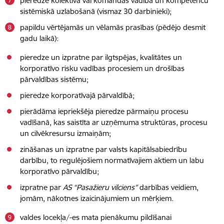
pieredze kolektīva vai komandas vadībā un kompetenču
sistēmiskā uzlabošanā (vismaz 30 darbinieki);
papildu vērtējamās un vēlamās prasības (pēdējo desmit
gadu laikā):
pieredze un izpratne par ilgtspējas, kvalitātes un
korporatīvo risku vadības procesiem un drošības
pārvaldības sistēmu;
pieredze korporatīvajā pārvaldībā;
pierādāma iepriekšēja pieredze pārmaiņu procesu
vadīšanā, kas saistīta ar uzņēmuma struktūras, procesu
un cilvēkresursu izmaiņām;
zināšanas un izpratne par valsts kapitālsabiedrību
darbību, to regulējošiem normatīvajiem aktiem un labu
korporatīvo pārvaldību;
izpratne par
AS “Pasažieru vilciens”
darbības veidiem,
jomām, nākotnes izaicinājumiem un mērķiem.
valdes locekļa/-es mata pienākumu pildīšanai