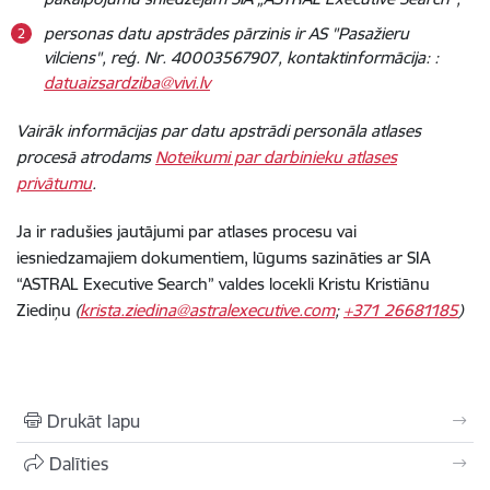
personas datu apstrādes pārzinis ir AS "Pasažieru
vilciens", reģ. Nr. 40003567907, kontaktinformācija: :
datuaizsardziba@vivi.lv
Vairāk informācijas par datu apstrādi personāla atlases
procesā atrodams
Noteikumi par darbinieku atlases
privātumu
.
Ja ir radušies jautājumi par atlases procesu vai
iesniedzamajiem dokumentiem, lūgums sazināties ar SIA
“ASTRAL Executive Search” valdes locekli Kristu Kristiānu
Ziediņu
(
krista.ziedina@astralexecutive.com
;
+371 26681185
)
Drukāt lapu
Dalīties