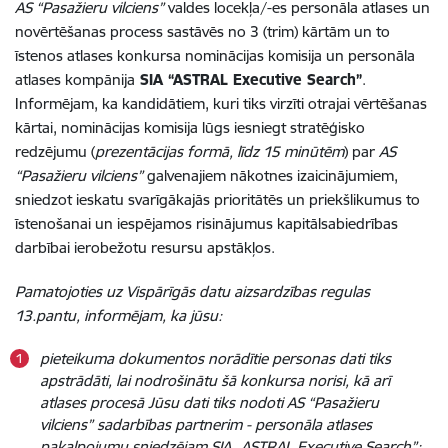
AS “Pasažieru vilciens”
valdes locekļa/-es personāla atlases un
novērtēšanas process sastāvēs no 3 (trim) kārtām un to
īstenos atlases konkursa nominācijas komisija un personāla
atlases kompānija
SIA “ASTRAL Executive Search”
.
Informējam, ka kandidātiem, kuri tiks virzīti otrajai vērtēšanas
kārtai, nominācijas komisija lūgs iesniegt stratēģisko
redzējumu (
prezentācijas formā, līdz 15 minūtēm
) par
AS
“Pasažieru vilciens”
galvenajiem nākotnes izaicinājumiem,
sniedzot ieskatu svarīgākajās prioritātēs un priekšlikumus to
īstenošanai un iespējamos risinājumus kapitālsabiedrības
darbībai ierobežotu resursu apstākļos.
Pamatojoties uz Vispārīgās datu aizsardzības regulas
13.pantu, informējam, ka jūsu:
pieteikuma dokumentos norādītie personas dati tiks
apstrādāti, lai nodrošinātu šā konkursa norisi, kā arī
atlases procesā Jūsu dati tiks nodoti AS “Pasažieru
vilciens” sadarbības partnerim - personāla atlases
pakalpojumu sniedzējam SIA „ASTRAL Executive Search”;