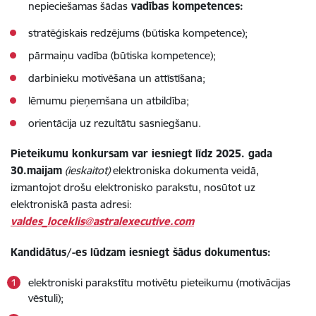
nepieciešamas šādas
vadības kompetences:
stratēģiskais redzējums (būtiska kompetence);
pārmaiņu vadība (būtiska kompetence);
darbinieku motivēšana un attīstīšana;
lēmumu pieņemšana un atbildība;
orientācija uz rezultātu sasniegšanu.
Pieteikumu konkursam var iesniegt līdz 2025. gada
30.maijam
(ieskaitot)
elektroniska dokumenta veidā,
izmantojot drošu elektronisko parakstu, nosūtot uz
elektroniskā pasta adresi:
valdes_loceklis@astralexecutive.com
Kandidātus/-es lūdzam iesniegt šādus dokumentus:
elektroniski parakstītu motivētu pieteikumu (motivācijas
vēstuli);