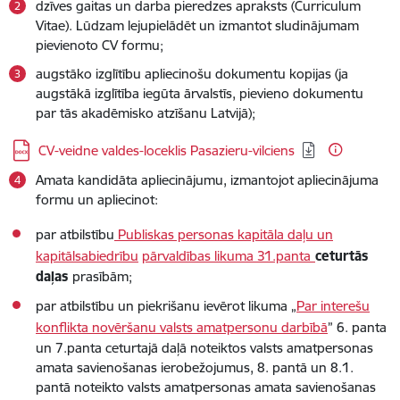
dzīves gaitas un darba pieredzes apraksts (Curriculum
Vitae). Lūdzam lejupielādēt un izmantot sludinājumam
pievienoto CV formu;
augstāko izglītību apliecinošu dokumentu kopijas (ja
augstākā izglītība iegūta ārvalstīs, pievieno dokumentu
par tās akadēmisko atzīšanu Latvijā);
Lejupielādēt:
CV-veidne valdes-loceklis Pasazieru-vilciens
Amata kandidāta apliecinājumu, izmantojot apliecinājuma
formu un apliecinot:
par atbilstību
Publiskas personas kapitāla daļu un
kapitālsabiedrību
pārvaldības likuma 31.panta
ceturtās
daļas
prasībām;
par atbilstību un piekrišanu ievērot likuma „
Par interešu
konflikta novēršanu valsts amatpersonu darbībā
” 6. panta
un 7.panta ceturtajā daļā noteiktos valsts amatpersonas
amata savienošanas ierobežojumus, 8. pantā un 8.1.
pantā noteikto valsts amatpersonas amata savienošanas