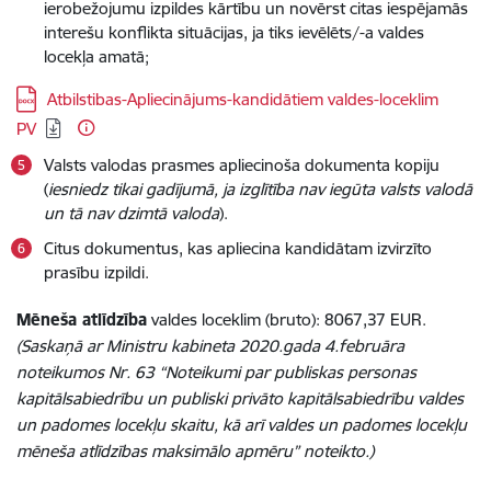
ierobežojumu izpildes kārtību un novērst citas iespējamās
interešu konflikta situācijas, ja tiks ievēlēts/-a valdes
locekļa amatā;
Lejupielādēt:
Atbilstibas-Apliecinājums-kandidātiem valdes-loceklim
PV
Valsts valodas prasmes apliecinoša dokumenta kopiju
(
iesniedz tikai gadījumā, ja izglītība nav iegūta valsts valodā
un tā nav dzimtā valoda
).
Citus dokumentus, kas apliecina kandidātam izvirzīto
prasību izpildi.
Mēneša atlīdzība
valdes loceklim (bruto): 8067,37 EUR.
(Saskaņā ar Ministru kabineta 2020.gada 4.februāra
noteikumos Nr. 63 “Noteikumi par publiskas personas
kapitālsabiedrību un publiski privāto kapitālsabiedrību valdes
un padomes locekļu skaitu, kā arī valdes un padomes locekļu
mēneša atlīdzības maksimālo apmēru” noteikto.)