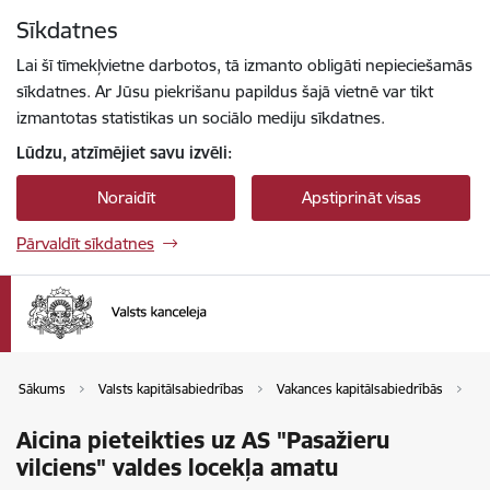
Pāriet uz lapas saturu
Sīkdatnes
Spied
lai meklētu
Enter
Lai šī tīmekļvietne darbotos, tā izmanto obligāti nepieciešamās
sīkdatnes. Ar Jūsu piekrišanu papildus šajā vietnē var tikt
izmantotas statistikas un sociālo mediju sīkdatnes.
Lūdzu, atzīmējiet savu izvēli:
Noraidīt
Apstiprināt visas
Pārvaldīt sīkdatnes
Sākums
Valsts kapitālsabiedrības
Vakances kapitālsabiedrībās
Va
Aicina pieteikties uz AS "Pasažieru
vilciens" valdes locekļa amatu