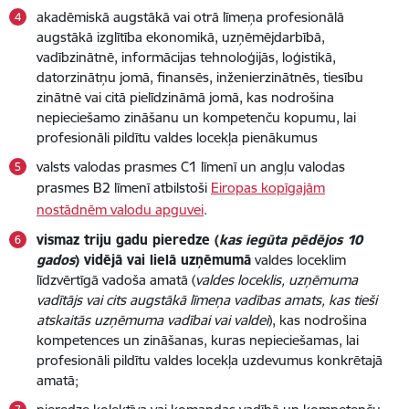
akadēmiskā augstākā vai otrā līmeņa profesionālā
augstākā izglītība ekonomikā, uzņēmējdarbībā,
vadībzinātnē, informācijas tehnoloģijās, loģistikā,
datorzinātņu jomā, finansēs, inženierzinātnēs, tiesību
zinātnē vai citā pielīdzināmā jomā, kas nodrošina
nepieciešamo zināšanu un kompetenču kopumu, lai
profesionāli pildītu valdes locekļa pienākumus
valsts valodas prasmes C1 līmenī un angļu valodas
prasmes B2 līmenī atbilstoši
Eiropas kopīgajām
nostādnēm valodu apguvei
.
vismaz triju gadu pieredze (
kas iegūta pēdējos 10
gados
) vidējā vai lielā uzņēmumā
valdes loceklim
līdzvērtīgā vadoša amatā (
valdes loceklis, uzņēmuma
vadītājs vai cits augstākā līmeņa vadības amats, kas tieši
atskaitās uzņēmuma vadībai vai valdei
), kas nodrošina
kompetences un zināšanas, kuras nepieciešamas, lai
profesionāli pildītu valdes locekļa uzdevumus konkrētajā
amatā;