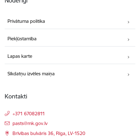
Noderīgi
Privātuma politika
Piekļūstamība
Lapas karte
Sīkdatņu izvēles maiņa
Kontakti
+371 67082811
E-pasts:
pasts@mk.gov.lv
Brīvības bulvāris 36, Rīga, LV-1520