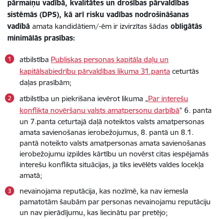
pārmaiņu vadībā, kvalitātes un drošības pārvaldības
sistēmās (DPS), kā arī risku vadības nodrošināšanas
vadībā
amata kandidātiem/-ēm ir izvirzītas šādas
obligātās
minimālās prasības:
atbilstība
Publiskas personas kapitāla daļu un
kapitālsabiedrību pārvaldības likuma 31.panta
ceturtās
daļas prasībām;
atbilstība un piekrišana ievērot likuma „
Par interešu
konflikta novēršanu valsts amatpersonu darbībā
” 6. panta
un 7.panta ceturtajā daļā noteiktos valsts amatpersonas
amata savienošanas ierobežojumus, 8. pantā un 8.1.
pantā noteikto valsts amatpersonas amata savienošanas
ierobežojumu izpildes kārtību un novērst citas iespējamās
interešu konflikta situācijas, ja tiks ievēlēts valdes locekļa
amatā;
nevainojama reputācija, kas nozīmē, ka nav iemesla
pamatotām šaubām par personas nevainojamu reputāciju
un nav pierādījumu, kas liecinātu par pretējo;