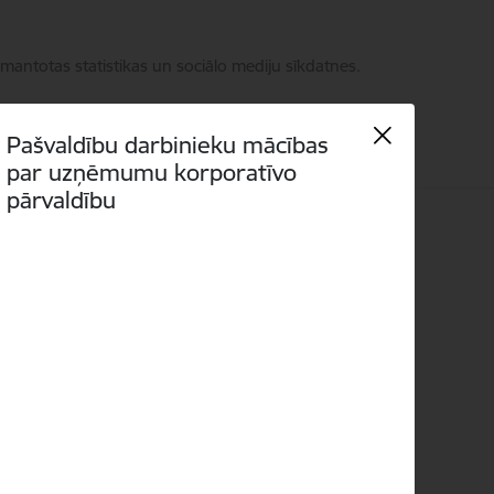
zmantotas statistikas un sociālo mediju sīkdatnes.
Pašvaldību darbinieku mācības
par uzņēmumu korporatīvo
pārvaldību
as
Language
Meklēt
Piekļūstamība