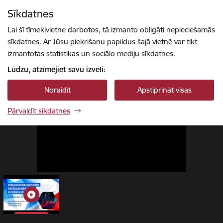
Pāriet uz lapas saturu
Sīkdatnes
1 / 1
Spied
lai meklētu
Enter
Lai šī tīmekļvietne darbotos, tā izmanto obligāti nepieciešamās
sīkdatnes. Ar Jūsu piekrišanu papildus šajā vietnē var tikt
izmantotas statistikas un sociālo mediju sīkdatnes.
Lūdzu, atzīmējiet savu izvēli:
Noraidīt
Apstiprināt visas
Pārvaldīt sīkdatnes