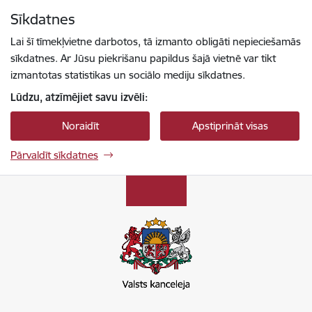
Pāriet uz lapas saturu
Sīkdatnes
Spied
lai meklētu
Enter
Lai šī tīmekļvietne darbotos, tā izmanto obligāti nepieciešamās
sīkdatnes. Ar Jūsu piekrišanu papildus šajā vietnē var tikt
izmantotas statistikas un sociālo mediju sīkdatnes.
Lūdzu, atzīmējiet savu izvēli:
Noraidīt
Apstiprināt visas
Pārvaldīt sīkdatnes
Valsts kapitālsabiedrību pārvaldība