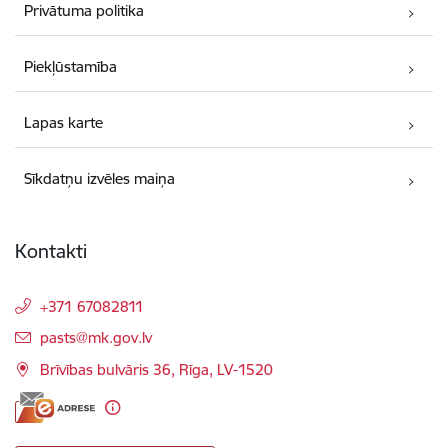
Privātuma politika
Piekļūstamība
Lapas karte
Sīkdatņu izvēles maiņa
Kontakti
+371 67082811
E-pasts:
pasts@mk.gov.lv
Brīvības bulvāris 36, Rīga, LV-1520