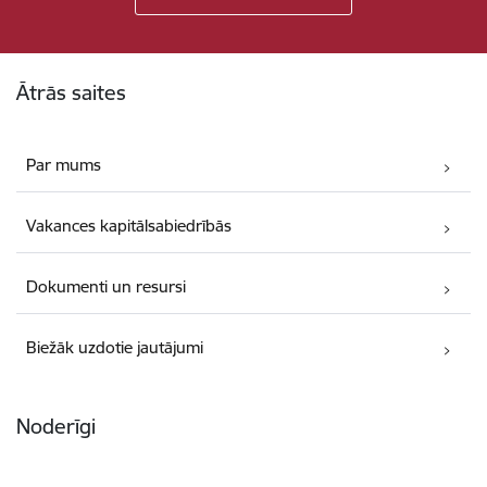
Kājene
Ātrās saites
Par mums
Vakances kapitālsabiedrībās
Dokumenti un resursi
Biežāk uzdotie jautājumi
Noderīgi