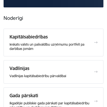
Noderīgi
Kapitālsabiedrības
Ieskats valsts un pašvaldību uzņēmumu portfelī pa
darbības jomām
Vadlīnijas
Vadlīnijas kapitālsabiedrību pārvaldībai
Gada pārskati
Ikgadējie publiskie gada pārskati par kapitālsabiedrību