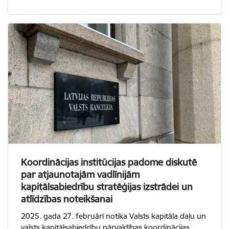
Koordinācijas institūcijas padome diskutē
par atjaunotajām vadlīnijām
kapitālsabiedrību stratēģijas izstrādei un
atlīdzības noteikšanai
2025. gada 27. februārī notika Valsts kapitāla daļu un
valsts kapitālsabiedrību pārvaldības koordinācijas