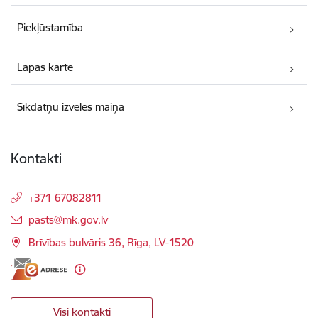
Piekļūstamība
Lapas karte
Sīkdatņu izvēles maiņa
Kontakti
+371 67082811
E-pasts:
pasts@mk.gov.lv
Brīvības bulvāris 36, Rīga, LV-1520
Visi kontakti