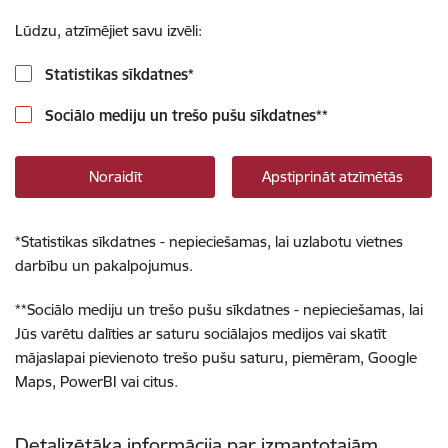
Lūdzu, atzīmējiet savu izvēli:
Statistikas sīkdatnes
*
Sociālo mediju un trešo pušu sīkdatnes
**
Noraidīt
Apstiprināt atzīmētās
*
Statistikas sīkdatnes - nepieciešamas, lai uzlabotu vietnes
darbību un pakalpojumus.
**
Sociālo mediju un trešo pušu sīkdatnes - nepieciešamas, lai
Jūs varētu dalīties ar saturu sociālajos medijos vai skatīt
mājaslapai pievienoto trešo pušu saturu, piemēram, Google
Maps, PowerBI vai citus.
Detalizētāka informācija par izmantotajām