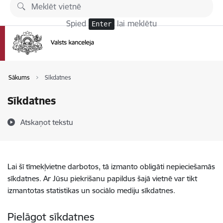
Pāriet uz lapas saturu
Spied
lai meklētu
Enter
Sākums
Sīkdatnes
Sīkdatnes
Atskaņot tekstu
Lai šī tīmekļvietne darbotos, tā izmanto obligāti nepieciešamās
sīkdatnes. Ar Jūsu piekrišanu papildus šajā vietnē var tikt
izmantotas statistikas un sociālo mediju sīkdatnes.
Pielāgot sīkdatnes