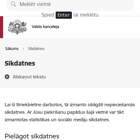
Pāriet uz lapas saturu
Spied
lai meklētu
Enter
Sākums
Sīkdatnes
Sīkdatnes
Atskaņot tekstu
Lai šī tīmekļvietne darbotos, tā izmanto obligāti nepieciešamās
sīkdatnes. Ar Jūsu piekrišanu papildus šajā vietnē var tikt
izmantotas statistikas un sociālo mediju sīkdatnes.
Pielāgot sīkdatnes