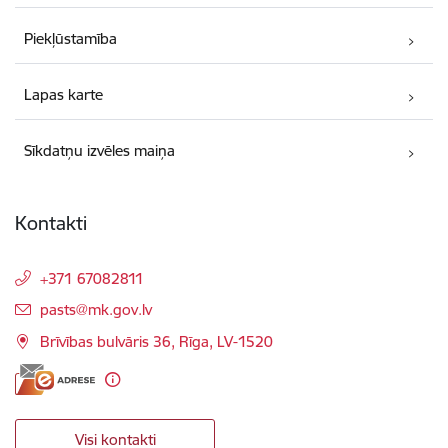
Piekļūstamība
Lapas karte
Sīkdatņu izvēles maiņa
Kontakti
+371 67082811
E-pasts:
pasts@mk.gov.lv
Brīvības bulvāris 36, Rīga, LV-1520
Visi kontakti