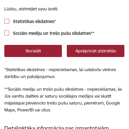
Lūdzu, atzīmējiet savu izvēli:
Statistikas sīkdatnes
*
Sociālo mediju un trešo pušu sīkdatnes
**
Noraidīt
Apstiprināt atzīmētās
*
Statistikas sīkdatnes - nepieciešamas, lai uzlabotu vietnes
darbību un pakalpojumus.
**
Sociālo mediju un trešo pušu sīkdatnes - nepieciešamas, lai
Jūs varētu dalīties ar saturu sociālajos medijos vai skatīt
mājaslapai pievienoto trešo pušu saturu, piemēram, Google
Maps, PowerBI vai citus.
Detalizētāka informācija par izmantotajām