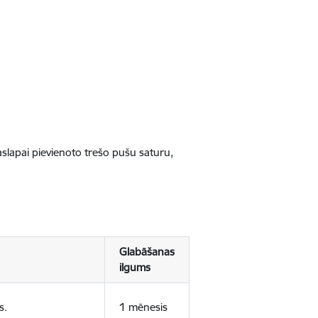
jaslapai pievienoto trešo pušu saturu,
Glabāšanas
ilgums
s.
1 mēnesis