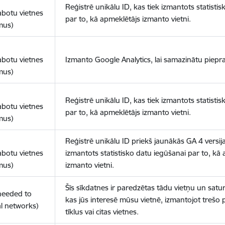
Reģistrē unikālu ID, kas tiek izmantots statisti
abotu vietnes
par to, kā apmeklētājs izmanto vietni.
mus)
abotu vietnes
Izmanto Google Analytics, lai samazinātu piepra
mus)
Reģistrē unikālu ID, kas tiek izmantots statisti
abotu vietnes
par to, kā apmeklētājs izmanto vietni.
mus)
Reģistrē unikālu ID priekš jaunākās GA 4 versija
abotu vietnes
izmantots statistisko datu iegūšanai par to, kā
mus)
izmanto vietni.
Šīs sīkdatnes ir paredzētas tādu vietņu un satur
(needed to
kas jūs interesē mūsu vietnē, izmantojot trešo 
l networks)
tīklus vai citas vietnes.