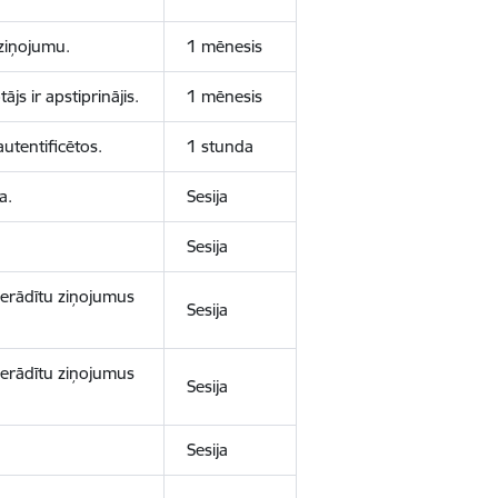
aziņojumu.
1 mēnesis
js ir apstiprinājis.
1 mēnesis
autentificētos.
1 stunda
a.
Sesija
Sesija
 nerādītu ziņojumus
Sesija
 nerādītu ziņojumus
Sesija
Sesija