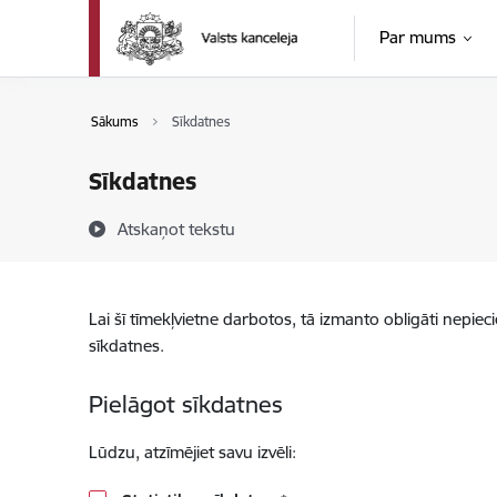
Pāriet uz lapas saturu
Par mums
Sākums
Sīkdatnes
Sīkdatnes
Atskaņot tekstu
Lai šī tīmekļvietne darbotos, tā izmanto obligāti nepiec
sīkdatnes.
Pielāgot sīkdatnes
Lūdzu, atzīmējiet savu izvēli: