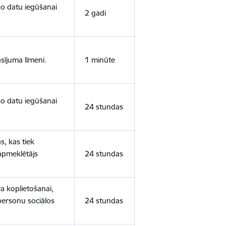
sko datu iegūšanai
2 gadi
sījuma līmeni.
1 minūte
sko datu iegūšanai
24 stundas
s, kas tiek
 apmeklētājs
24 stundas
a koplietošanai,
personu sociālos
24 stundas