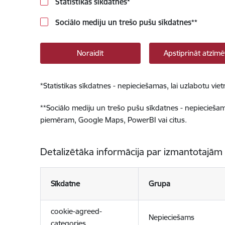
Statistikas sīkdatnes
*
Sociālo mediju un trešo pušu sīkdatnes
**
Noraidīt
Apstiprināt atzīmē
*
Statistikas sīkdatnes - nepieciešamas, lai uzlabotu v
**
Sociālo mediju un trešo pušu sīkdatnes - nepieciešamas
piemēram, Google Maps, PowerBI vai citus.
Detalizētāka informācija par izmantotajām
Sīkdatne
Grupa
cookie-agreed-
Nepieciešams
categories