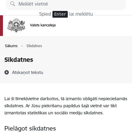
Pāriet uz lapas saturu
Spied
lai meklētu
Enter
Sākums
Sīkdatnes
Sīkdatnes
Atskaņot tekstu
Lai šī tīmekļvietne darbotos, tā izmanto obligāti nepieciešamās
sīkdatnes. Ar Jūsu piekrišanu papildus šajā vietnē var tikt
izmantotas statistikas un sociālo mediju sīkdatnes.
Pielāgot sīkdatnes