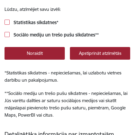
Lūdzu, atzīmējiet savu izvēli:
Statistikas sīkdatnes
*
Sociālo mediju un trešo pušu sīkdatnes
**
Noraidīt
Apstiprināt atzīmētās
*
Statistikas sīkdatnes - nepieciešamas, lai uzlabotu vietnes
darbību un pakalpojumus.
**
Sociālo mediju un trešo pušu sīkdatnes - nepieciešamas, lai
Jūs varētu dalīties ar saturu sociālajos medijos vai skatīt
mājaslapai pievienoto trešo pušu saturu, piemēram, Google
Maps, PowerBI vai citus.
Detalizētāka informācija par izmantotajām