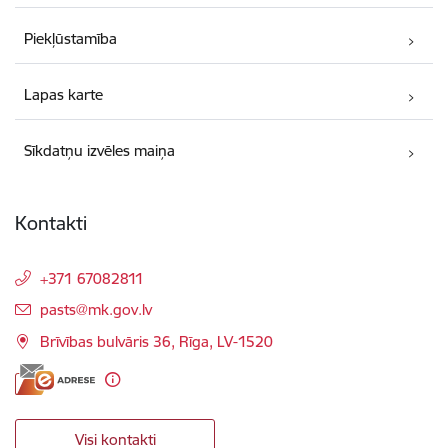
Piekļūstamība
Lapas karte
Sīkdatņu izvēles maiņa
Kontakti
+371 67082811
E-pasts:
pasts@mk.gov.lv
Brīvības bulvāris 36, Rīga, LV-1520
Visi kontakti