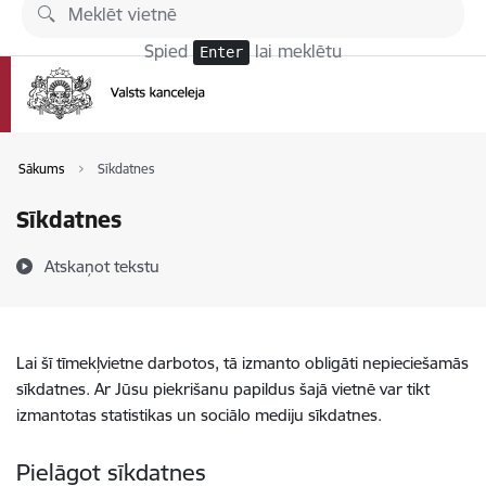
Pāriet uz lapas saturu
Spied
lai meklētu
Enter
Sākums
Sīkdatnes
Sīkdatnes
Atskaņot tekstu
Lai šī tīmekļvietne darbotos, tā izmanto obligāti nepieciešamās
sīkdatnes. Ar Jūsu piekrišanu papildus šajā vietnē var tikt
izmantotas statistikas un sociālo mediju sīkdatnes.
Pielāgot sīkdatnes