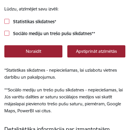
Lūdzu, atzīmējiet savu izvēli:
Statistikas sīkdatnes
*
Sociālo mediju un trešo pušu sīkdatnes
**
Noraidīt
Apstiprināt atzīmētās
*
Statistikas sīkdatnes - nepieciešamas, lai uzlabotu vietnes
darbību un pakalpojumus.
**
Sociālo mediju un trešo pušu sīkdatnes - nepieciešamas, lai
Jūs varētu dalīties ar saturu sociālajos medijos vai skatīt
mājaslapai pievienoto trešo pušu saturu, piemēram, Google
Maps, PowerBI vai citus.
Detalizētāka informācija par izmantotajām