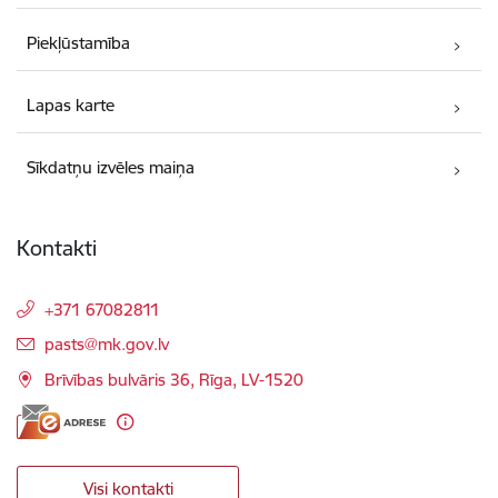
Piekļūstamība
Lapas karte
Sīkdatņu izvēles maiņa
Kontakti
+371 67082811
E-pasts:
pasts@mk.gov.lv
Brīvības bulvāris 36, Rīga, LV-1520
Visi kontakti