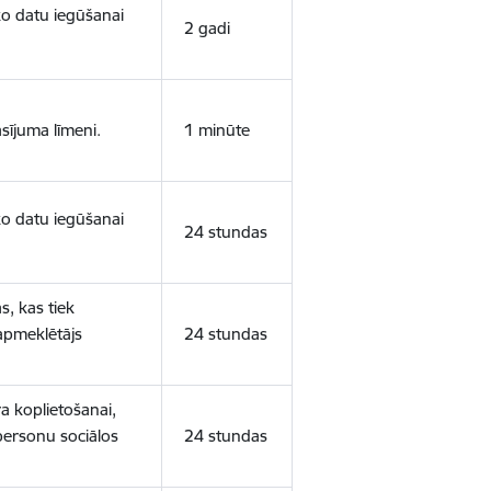
sko datu iegūšanai
2 gadi
sījuma līmeni.
1 minūte
sko datu iegūšanai
24 stundas
s, kas tiek
 apmeklētājs
24 stundas
a koplietošanai,
personu sociālos
24 stundas