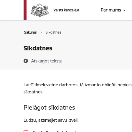
Pāriet uz lapas saturu
Par mums
Sākums
Sīkdatnes
Sīkdatnes
Atskaņot tekstu
Lai šī tīmekļvietne darbotos, tā izmanto obligāti nepiec
sīkdatnes.
Pielāgot sīkdatnes
Lūdzu, atzīmējiet savu izvēli: