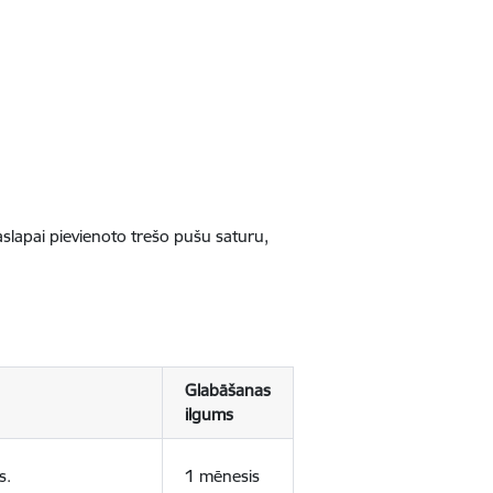
jaslapai pievienoto trešo pušu saturu,
Glabāšanas
ilgums
s.
1 mēnesis