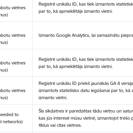
Reģistrē unikālu ID, kas tiek izmantots statisti
abotu vietnes
par to, kā apmeklētājs izmanto vietni.
mus)
abotu vietnes
Izmanto Google Analytics, lai samazinātu piepra
mus)
Reģistrē unikālu ID, kas tiek izmantots statisti
abotu vietnes
par to, kā apmeklētājs izmanto vietni.
mus)
Reģistrē unikālu ID priekš jaunākās GA 4 versija
abotu vietnes
izmantots statistisko datu iegūšanai par to, kā
mus)
izmanto vietni.
Šīs sīkdatnes ir paredzētas tādu vietņu un satur
(needed to
kas jūs interesē mūsu vietnē, izmantojot trešo 
l networks)
tīklus vai citas vietnes.