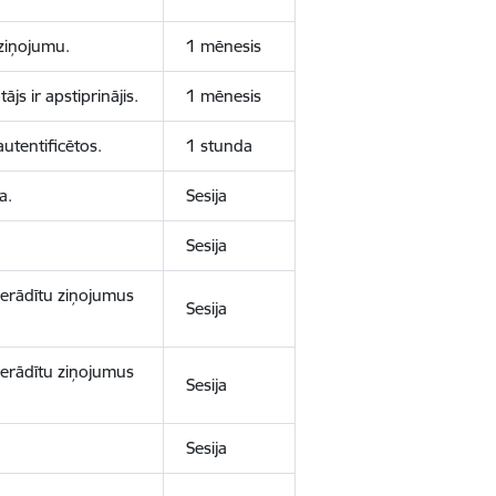
aziņojumu.
1 mēnesis
js ir apstiprinājis.
1 mēnesis
autentificētos.
1 stunda
a.
Sesija
Sesija
 nerādītu ziņojumus
Sesija
 nerādītu ziņojumus
Sesija
Sesija