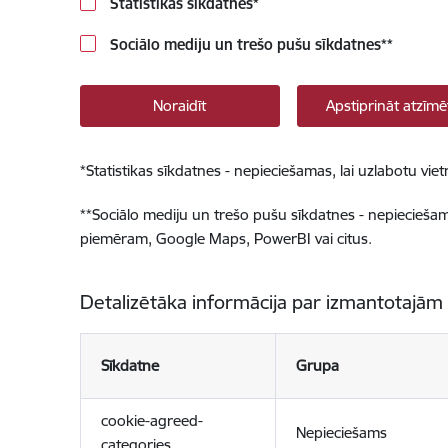
Statistikas sīkdatnes
*
Sociālo mediju un trešo pušu sīkdatnes
**
Noraidīt
Apstiprināt atzīmē
*
Statistikas sīkdatnes - nepieciešamas, lai uzlabotu v
**
Sociālo mediju un trešo pušu sīkdatnes - nepieciešamas
piemēram, Google Maps, PowerBI vai citus.
Detalizētāka informācija par izmantotajām
Sīkdatne
Grupa
cookie-agreed-
Nepieciešams
categories