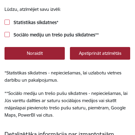
Lūdzu, atzīmējiet savu izvēli:
Statistikas sīkdatnes
*
Sociālo mediju un trešo pušu sīkdatnes
**
Noraidīt
Apstiprināt atzīmētās
*
Statistikas sīkdatnes - nepieciešamas, lai uzlabotu vietnes
darbību un pakalpojumus.
**
Sociālo mediju un trešo pušu sīkdatnes - nepieciešamas, lai
Jūs varētu dalīties ar saturu sociālajos medijos vai skatīt
mājaslapai pievienoto trešo pušu saturu, piemēram, Google
Maps, PowerBI vai citus.
Detalizētāka informācija par izmantotajām