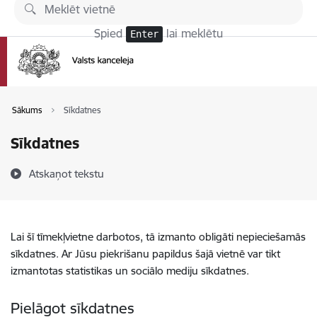
Pāriet uz lapas saturu
Spied
lai meklētu
Enter
Sākums
Sīkdatnes
Sīkdatnes
Atskaņot tekstu
Lai šī tīmekļvietne darbotos, tā izmanto obligāti nepieciešamās
sīkdatnes. Ar Jūsu piekrišanu papildus šajā vietnē var tikt
izmantotas statistikas un sociālo mediju sīkdatnes.
Pielāgot sīkdatnes