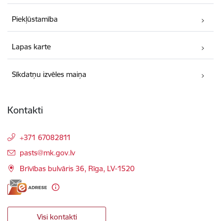
Piekļūstamība
Lapas karte
Sīkdatņu izvēles maiņa
Kontakti
+371 67082811
E-pasts:
pasts@mk.gov.lv
Brīvības bulvāris 36, Rīga, LV-1520
Visi kontakti