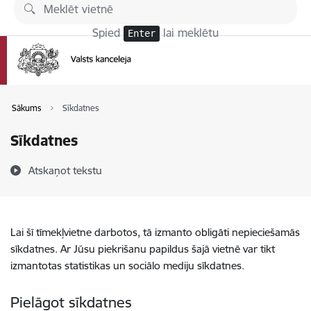
Pāriet uz lapas saturu
Spied
lai meklētu
Enter
Sākums
Sīkdatnes
Sīkdatnes
Atskaņot tekstu
Lai šī tīmekļvietne darbotos, tā izmanto obligāti nepieciešamās
sīkdatnes. Ar Jūsu piekrišanu papildus šajā vietnē var tikt
izmantotas statistikas un sociālo mediju sīkdatnes.
Pielāgot sīkdatnes