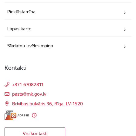
Piekļūstamība
Lapas karte
Sīkdatņu izvēles maiņa
Kontakti
+371 67082811
E-pasts:
pasts@mk.gov.lv
Brīvības bulvāris 36, Rīga, LV-1520
Visi kontakti