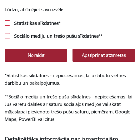
Lūdzu, atzīmējiet savu izvēli:
Statistikas sīkdatnes
*
Sociālo mediju un trešo pušu sīkdatnes
**
Noraidīt
Apstiprināt atzīmētās
*
Statistikas sīkdatnes - nepieciešamas, lai uzlabotu vietnes
darbību un pakalpojumus.
**
Sociālo mediju un trešo pušu sīkdatnes - nepieciešamas, lai
Jūs varētu dalīties ar saturu sociālajos medijos vai skatīt
mājaslapai pievienoto trešo pušu saturu, piemēram, Google
Maps, PowerBI vai citus.
Detalizētāka informācija par izmantotajām