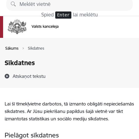
Pāriet uz lapas saturu
Spied
lai meklētu
Enter
Sākums
Sīkdatnes
Sīkdatnes
Atskaņot tekstu
Lai šī tīmekļvietne darbotos, tā izmanto obligāti nepieciešamās
sīkdatnes. Ar Jūsu piekrišanu papildus šajā vietnē var tikt
izmantotas statistikas un sociālo mediju sīkdatnes.
Pielāgot sīkdatnes