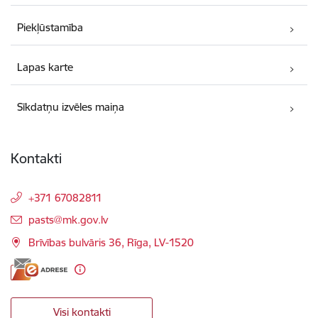
Piekļūstamība
Lapas karte
Sīkdatņu izvēles maiņa
Kontakti
+371 67082811
E-pasts:
pasts@mk.gov.lv
Brīvības bulvāris 36, Rīga, LV-1520
Visi kontakti