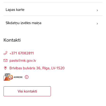
Lapas karte
Sīkdatņu izvēles maiņa
Kontakti
+371 67082811
E-pasts:
pasts@mk.gov.lv
Brīvības bulvāris 36, Rīga, LV-1520
Visi kontakti