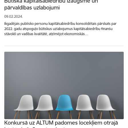
Būtiska kapitālsabiedrību izaugsme un
pārvaldības uzlabojumi
09.02.2024.
Ikgadējais publisko personu kapitālsabiedrību konsolidētais pārskats par
2022. gadu atspoguļo būtiskus uzlabojumus kapitālsabiedrību finanšu
stāvoklī un vadības kvalitātē, atzīmējot ekonomiskās…
Konkursā uz ALTUM padomes locekļiem otrajā