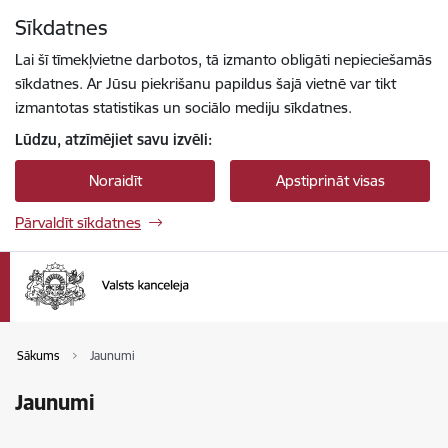
Pāriet uz lapas saturu
Sīkdatnes
Spied
lai meklētu
Enter
Lai šī tīmekļvietne darbotos, tā izmanto obligāti nepieciešamās
sīkdatnes. Ar Jūsu piekrišanu papildus šajā vietnē var tikt
izmantotas statistikas un sociālo mediju sīkdatnes.
Lūdzu, atzīmējiet savu izvēli:
Noraidīt
Apstiprināt visas
Pārvaldīt sīkdatnes
Sākums
Jaunumi
Jaunumi