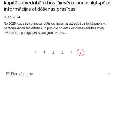
kapitālsabiedrībām būs jāievēro jaunas ilgtspējas
informācijas atklāšanas prasības
05.01.2024.
No 2025. gada tiek plānotas būtiskas izmaiņas attiecībā uz to, kā publisku
personu kapitālsabiedrības un publiski privātās kapitālsabiedrības atklāj
informāciju par ilgtspējas jautājumiem. Šīs…
Lapošana
1
2
3
4
5
Lapa
Lapa
Lapa
Lapa
Pašreizējā lapa
Drukāt lapu