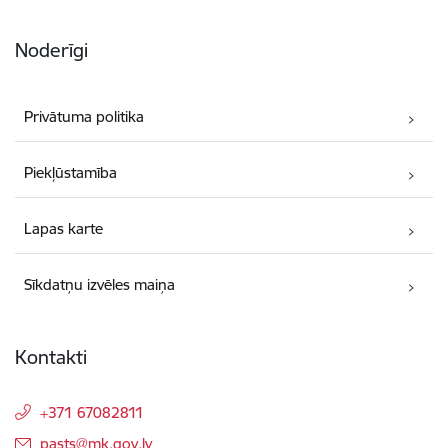
Noderīgi
Privātuma politika
Piekļūstamība
Lapas karte
Sīkdatņu izvēles maiņa
Kontakti
+371 67082811
E-pasts:
pasts@mk.gov.lv