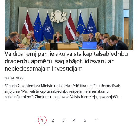
Valdība lemj par lielāku valsts kapitālsabiedrību
dividenžu apmēru, saglabājot līdzsvaru ar
nepieciešamajām investīcijām
10.09.2025.
Šī gada 2. septembra Ministru kabineta sēdē tika skatīts informatīvais
ziņojums "Par valsts kapitālsabiedrību iespējamiem ienākumu
palielinājumiem". Ziņojumu sagatavoja Valsts kanceleja, apkopojošā…
Lapošana
1
2
3
4
5
Pašreizējā lapa
Lapa
Lapa
Lapa
Lapa