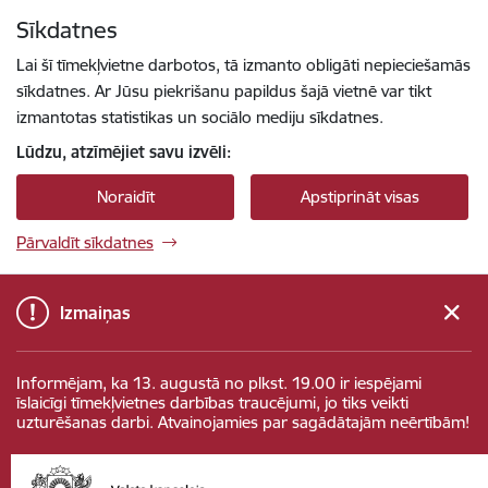
Pāriet uz lapas saturu
Sīkdatnes
Spied
lai meklētu
Enter
Lai šī tīmekļvietne darbotos, tā izmanto obligāti nepieciešamās
sīkdatnes. Ar Jūsu piekrišanu papildus šajā vietnē var tikt
izmantotas statistikas un sociālo mediju sīkdatnes.
Lūdzu, atzīmējiet savu izvēli:
Noraidīt
Apstiprināt visas
Pārvaldīt sīkdatnes
Izmaiņas
Informējam, ka 13. augustā no plkst. 19.00 ir iespējami
īslaicīgi tīmekļvietnes darbības traucējumi, jo tiks veikti
uzturēšanas darbi. Atvainojamies par sagādātajām neērtībām!