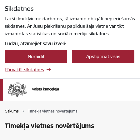
Pāriet uz lapas saturu
Sīkdatnes
Spied
lai meklētu
Enter
Lai šī tīmekļvietne darbotos, tā izmanto obligāti nepieciešamās
sīkdatnes. Ar Jūsu piekrišanu papildus šajā vietnē var tikt
izmantotas statistikas un sociālo mediju sīkdatnes.
Lūdzu, atzīmējiet savu izvēli:
Noraidīt
Apstiprināt visas
Pārvaldīt sīkdatnes
Sākums
Tīmekļa vietnes novērtējums
Tīmekļa vietnes novērtējums