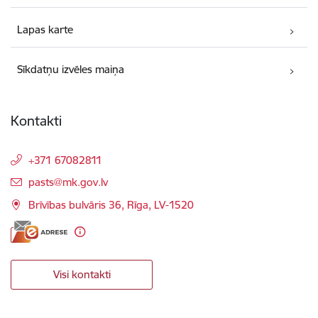
Lapas karte
Sīkdatņu izvēles maiņa
Kontakti
+371 67082811
E-pasts:
pasts@mk.gov.lv
Brīvības bulvāris 36, Rīga, LV-1520
Visi kontakti