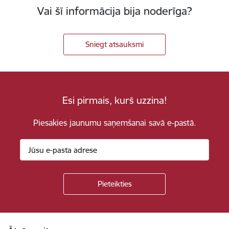
Vai šī informācija bija noderīga?
Sniegt atsauksmi
Esi pirmais, kurš uzzina!
Piesakies jaunumu saņemšanai savā e-pastā.
Kājene