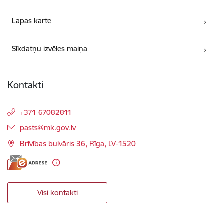
Lapas karte
Sīkdatņu izvēles maiņa
Kontakti
+371 67082811
E-pasts:
pasts@mk.gov.lv
Brīvības bulvāris 36, Rīga, LV-1520
Visi kontakti