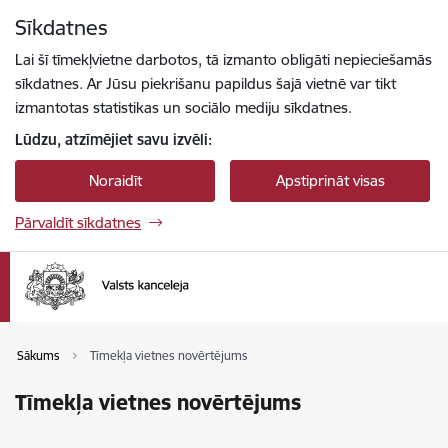
Pāriet uz lapas saturu
Sīkdatnes
Spied
lai meklētu
Enter
Lai šī tīmekļvietne darbotos, tā izmanto obligāti nepieciešamās
sīkdatnes. Ar Jūsu piekrišanu papildus šajā vietnē var tikt
izmantotas statistikas un sociālo mediju sīkdatnes.
Lūdzu, atzīmējiet savu izvēli:
Noraidīt
Apstiprināt visas
Pārvaldīt sīkdatnes
Sākums
Tīmekļa vietnes novērtējums
Tīmekļa vietnes novērtējums