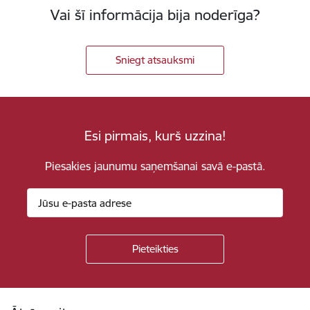
Vai šī informācija bija noderīga?
Sniegt atsauksmi
Esi pirmais, kurš uzzina!
Piesakies jaunumu saņemšanai savā e-pastā.
Kājene