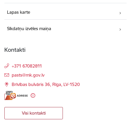
Lapas karte
Sīkdatņu izvēles maiņa
Kontakti
+371 67082811
E-pasts:
pasts@mk.gov.lv
Brīvības bulvāris 36, Rīga, LV-1520
Visi kontakti