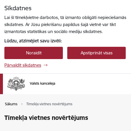
Pāriet uz lapas saturu
Sīkdatnes
Spied
lai meklētu
Enter
Lai šī tīmekļvietne darbotos, tā izmanto obligāti nepieciešamās
sīkdatnes. Ar Jūsu piekrišanu papildus šajā vietnē var tikt
izmantotas statistikas un sociālo mediju sīkdatnes.
Lūdzu, atzīmējiet savu izvēli:
Noraidīt
Apstiprināt visas
Pārvaldīt sīkdatnes
Sākums
Tīmekļa vietnes novērtējums
Tīmekļa vietnes novērtējums