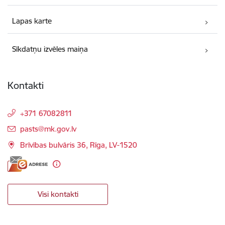
Lapas karte
Sīkdatņu izvēles maiņa
Kontakti
+371 67082811
E-pasts:
pasts@mk.gov.lv
Brīvības bulvāris 36, Rīga, LV-1520
Visi kontakti