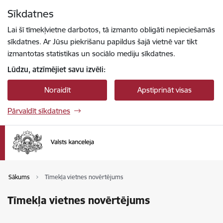
Pāriet uz lapas saturu
Sīkdatnes
Spied
lai meklētu
Enter
Lai šī tīmekļvietne darbotos, tā izmanto obligāti nepieciešamās
sīkdatnes. Ar Jūsu piekrišanu papildus šajā vietnē var tikt
izmantotas statistikas un sociālo mediju sīkdatnes.
Lūdzu, atzīmējiet savu izvēli:
Noraidīt
Apstiprināt visas
Pārvaldīt sīkdatnes
Sākums
Tīmekļa vietnes novērtējums
Tīmekļa vietnes novērtējums