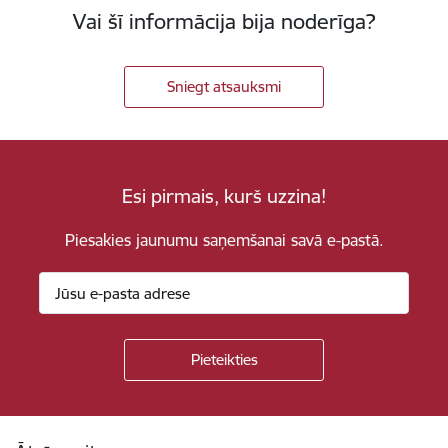
Vai šī informācija bija noderīga?
Sniegt atsauksmi
Esi pirmais, kurš uzzina!
Piesakies jaunumu saņemšanai savā e-pastā.
Kājene