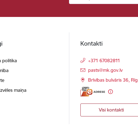
i
Kontakti
 politika
+371 67082811
E-pasts:
pasts@mk.gov.lv
mība
Brīvības bulvāris 36, Rī
te
izvēles maiņa
Visi kontakti