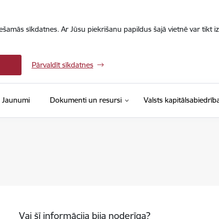
iešamās sīkdatnes. Ar Jūsu piekrišanu papildus šajā vietnē var tikt i
Pārvaldīt sīkdatnes
Jaunumi
Dokumenti un resursi
Valsts kapitālsabiedrīb
Vai šī informācija bija noderīga?