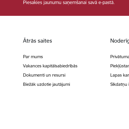
Piesakies jaunumu saņemšanai savā e-pastā.
Kājene
Ātrās saites
Noderīg
Par mums
Privātuma
Vakances kapitālsabiedrībās
Piekļūsta
Dokumenti un resursi
Lapas kar
Biežāk uzdotie jautājumi
Sīkdatņu 