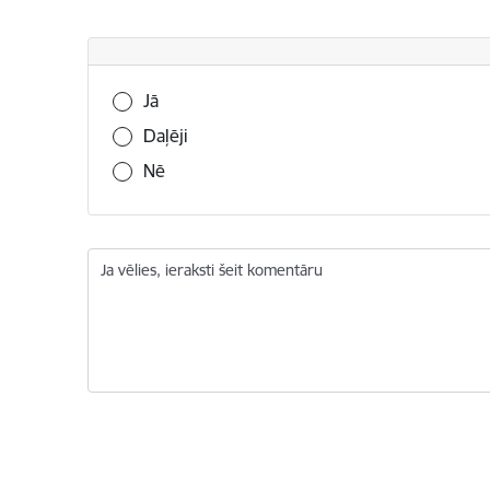
Vai šī informācija bija noderīga?
Jā
Daļēji
Nē
Ja vēlies, ieraksti šeit komentāru