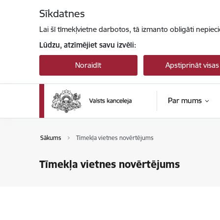
Pāriet uz lapas saturu
Sīkdatnes
Lai šī tīmekļvietne darbotos, tā izmanto obligāti nepiec
Lūdzu, atzīmējiet savu izvēli:
Noraidīt
Apstiprināt visas
Par mums
Sākums
Tīmekļa vietnes novērtējums
Tīmekļa vietnes novērtējums