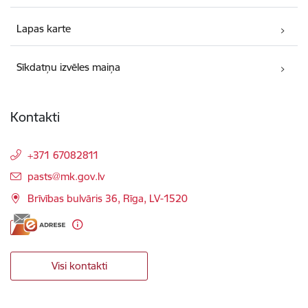
Lapas karte
Sīkdatņu izvēles maiņa
Kontakti
+371 67082811
E-pasts:
pasts@mk.gov.lv
Brīvības bulvāris 36, Rīga, LV-1520
Visi kontakti