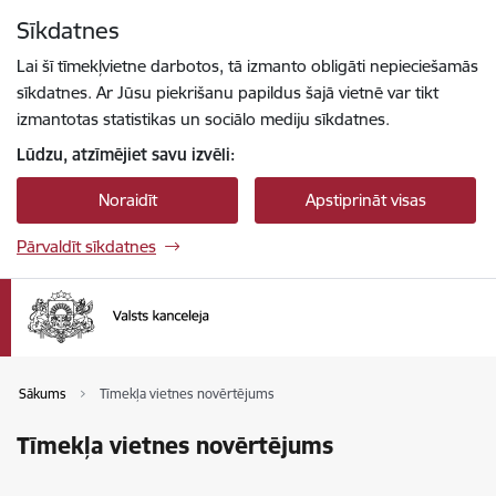
Pāriet uz lapas saturu
Sīkdatnes
Spied
lai meklētu
Enter
Lai šī tīmekļvietne darbotos, tā izmanto obligāti nepieciešamās
sīkdatnes. Ar Jūsu piekrišanu papildus šajā vietnē var tikt
izmantotas statistikas un sociālo mediju sīkdatnes.
Lūdzu, atzīmējiet savu izvēli:
Noraidīt
Apstiprināt visas
Pārvaldīt sīkdatnes
Sākums
Tīmekļa vietnes novērtējums
Tīmekļa vietnes novērtējums