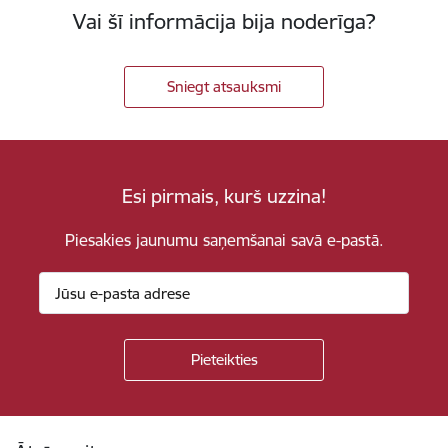
Vai šī informācija bija noderīga?
Sniegt atsauksmi
Esi pirmais, kurš uzzina!
Piesakies jaunumu saņemšanai savā e-pastā.
Kājene