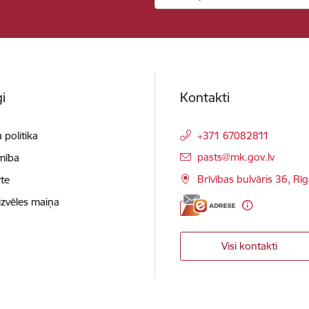
i
Kontakti
 politika
+371 67082811
E-pasts:
pasts@mk.gov.lv
mība
Brīvības bulvāris 36, Rī
te
izvēles maiņa
Visi kontakti