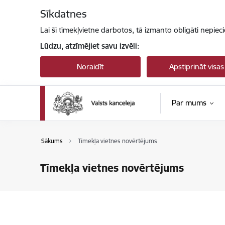
Pāriet uz lapas saturu
Sīkdatnes
Lai šī tīmekļvietne darbotos, tā izmanto obligāti nepiec
Lūdzu, atzīmējiet savu izvēli:
Noraidīt
Apstiprināt visas
Par mums
Sākums
Tīmekļa vietnes novērtējums
Tīmekļa vietnes novērtējums