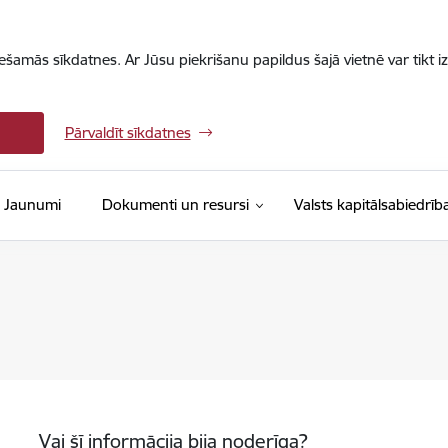
iešamās sīkdatnes. Ar Jūsu piekrišanu papildus šajā vietnē var tikt i
Pārvaldīt sīkdatnes
Jaunumi
Dokumenti un resursi
Valsts kapitālsabiedrīb
Vai šī informācija bija noderīga?