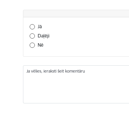
Vai šī informācija bija noderīga?
Jā
Daļēji
Nē
Ja vēlies, ieraksti šeit komentāru