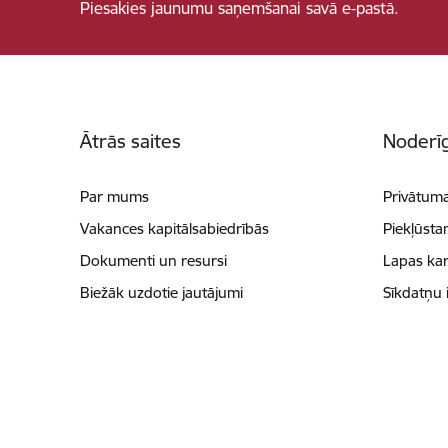
Piesakies jaunumu saņemšanai savā e-pastā.
Kājene
Ātrās saites
Noderīg
Par mums
Privātuma
Vakances kapitālsabiedrībās
Piekļūsta
Dokumenti un resursi
Lapas kar
Biežāk uzdotie jautājumi
Sīkdatņu 