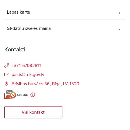
Lapas karte
Sīkdatņu izvēles maiņa
Kontakti
+371 67082811
E-pasts:
pasts@mk.gov.lv
Brīvības bulvāris 36, Rīga, LV-1520
Visi kontakti