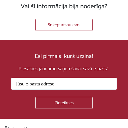
Vai šī informācija bija noderīga?
Sniegt atsauksmi
Esi pirmais, kurš uzzina!
Piesakies jaunumu saņemšanai savā e-pastā.
Kājene