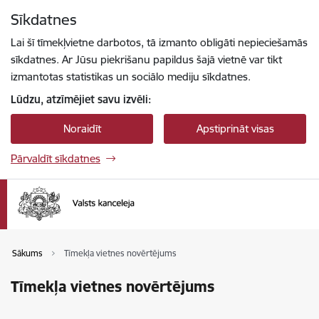
Pāriet uz lapas saturu
Sīkdatnes
Spied
lai meklētu
Enter
Lai šī tīmekļvietne darbotos, tā izmanto obligāti nepieciešamās
sīkdatnes. Ar Jūsu piekrišanu papildus šajā vietnē var tikt
izmantotas statistikas un sociālo mediju sīkdatnes.
Lūdzu, atzīmējiet savu izvēli:
Noraidīt
Apstiprināt visas
Pārvaldīt sīkdatnes
Sākums
Tīmekļa vietnes novērtējums
Tīmekļa vietnes novērtējums