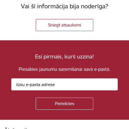
Vai šī informācija bija noderīga?
Sniegt atsauksmi
Esi pirmais, kurš uzzina!
Piesakies jaunumu saņemšanai savā e-pastā.
Kājene