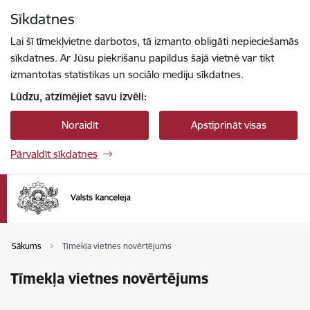
Pāriet uz lapas saturu
Sīkdatnes
Spied
lai meklētu
Enter
Lai šī tīmekļvietne darbotos, tā izmanto obligāti nepieciešamās
sīkdatnes. Ar Jūsu piekrišanu papildus šajā vietnē var tikt
izmantotas statistikas un sociālo mediju sīkdatnes.
Lūdzu, atzīmējiet savu izvēli:
Noraidīt
Apstiprināt visas
Pārvaldīt sīkdatnes
Sākums
Tīmekļa vietnes novērtējums
Tīmekļa vietnes novērtējums