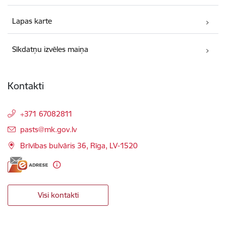
Lapas karte
Sīkdatņu izvēles maiņa
Kontakti
+371 67082811
E-pasts:
pasts@mk.gov.lv
Brīvības bulvāris 36, Rīga, LV-1520
Visi kontakti