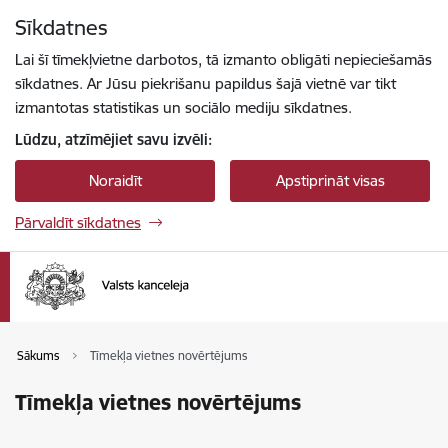
Pāriet uz lapas saturu
Sīkdatnes
Spied
lai meklētu
Enter
Lai šī tīmekļvietne darbotos, tā izmanto obligāti nepieciešamās
sīkdatnes. Ar Jūsu piekrišanu papildus šajā vietnē var tikt
izmantotas statistikas un sociālo mediju sīkdatnes.
Lūdzu, atzīmējiet savu izvēli:
Noraidīt
Apstiprināt visas
Pārvaldīt sīkdatnes
Sākums
Tīmekļa vietnes novērtējums
Tīmekļa vietnes novērtējums