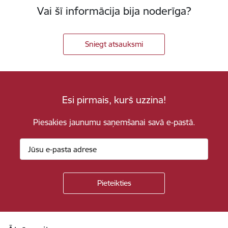
Vai šī informācija bija noderīga?
Sniegt atsauksmi
Esi pirmais, kurš uzzina!
Piesakies jaunumu saņemšanai savā e-pastā.
Kājene