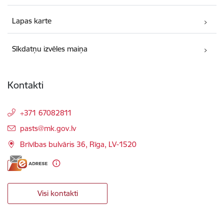
Lapas karte
Sīkdatņu izvēles maiņa
Kontakti
+371 67082811
E-pasts:
pasts@mk.gov.lv
Brīvības bulvāris 36, Rīga, LV-1520
Visi kontakti