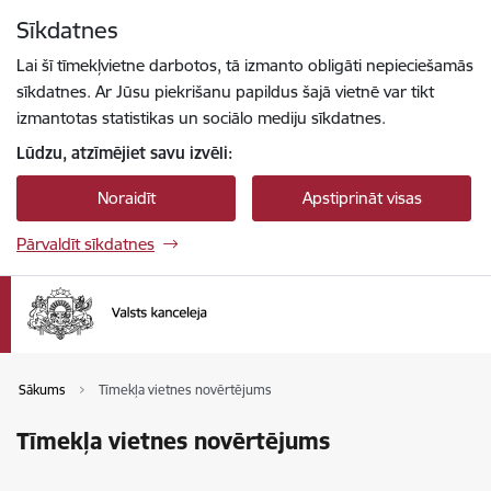
Pāriet uz lapas saturu
Sīkdatnes
Spied
lai meklētu
Enter
Lai šī tīmekļvietne darbotos, tā izmanto obligāti nepieciešamās
sīkdatnes. Ar Jūsu piekrišanu papildus šajā vietnē var tikt
izmantotas statistikas un sociālo mediju sīkdatnes.
Lūdzu, atzīmējiet savu izvēli:
Noraidīt
Apstiprināt visas
Pārvaldīt sīkdatnes
Sākums
Tīmekļa vietnes novērtējums
Tīmekļa vietnes novērtējums