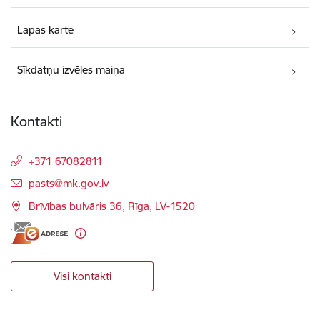
Lapas karte
Sīkdatņu izvēles maiņa
Kontakti
+371 67082811
E-pasts:
pasts@mk.gov.lv
Brīvības bulvāris 36, Rīga, LV-1520
Visi kontakti