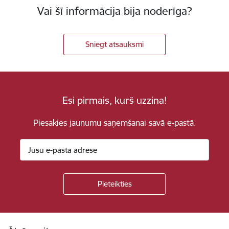
Vai šī informācija bija noderīga?
Sniegt atsauksmi
Esi pirmais, kurš uzzina!
Piesakies jaunumu saņemšanai savā e-pastā.
Kājene