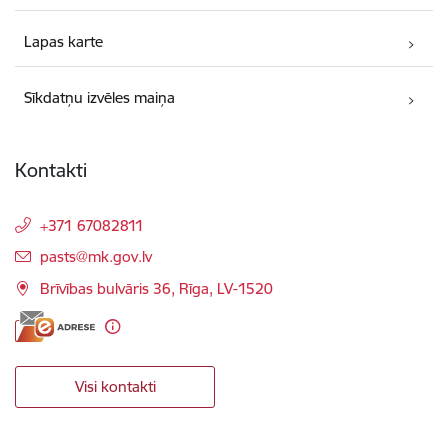
Lapas karte
Sīkdatņu izvēles maiņa
Kontakti
+371 67082811
E-pasts:
pasts@mk.gov.lv
Brīvības bulvāris 36, Rīga, LV-1520
Visi kontakti