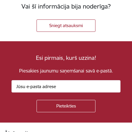
Vai šī informācija bija noderīga?
Sniegt atsauksmi
Esi pirmais, kurš uzzina!
Piesakies jaunumu saņemšanai savā e-pastā.
Kājene