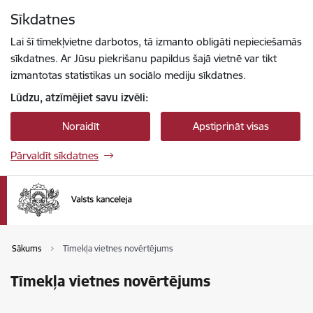
Pāriet uz lapas saturu
Sīkdatnes
Spied
lai meklētu
Enter
Lai šī tīmekļvietne darbotos, tā izmanto obligāti nepieciešamās
sīkdatnes. Ar Jūsu piekrišanu papildus šajā vietnē var tikt
izmantotas statistikas un sociālo mediju sīkdatnes.
Lūdzu, atzīmējiet savu izvēli:
Noraidīt
Apstiprināt visas
Pārvaldīt sīkdatnes
Sākums
Tīmekļa vietnes novērtējums
Tīmekļa vietnes novērtējums